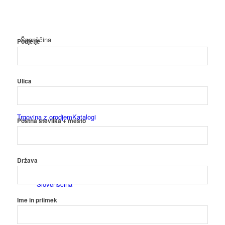
Španščina
Podjetje
Ulica
Trgovina z orodjem
Katalogi
Poštna številka + mesto
Država
Slovenščina
Ime in priimek