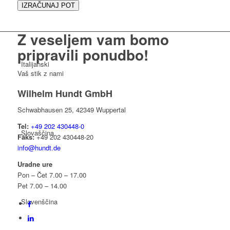
IZRAČUNAJ POT
Z veseljem vam bomo
pripravili
ponudbo!
Italijanski
Vaš stik z nami
Wilhelm Hundt GmbH
Schwabhausen 25, 42349 Wuppertal
Tel:
+49 202 430448-0
Slovaščina
Faks:
+49 202 430448-20
info@hundt.de
Uradne ure
Pon – Čet 7.00 – 17.00
Pet 7.00 – 14.00
Slovenščina