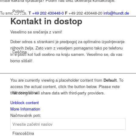
Imate kakšna vprašanja? Potem nas brez oklevanja kontaktirajte.
Poljski
Tu smo za vas.
T
+49 202 430448-0
F
+49 202 430448-20
info@hundt.de
Kontakt in dostop
Veselimo se srečanja z vami!
Dober odnos s strankami je predpogoj za optimalno izpolnjevanje
njihovih želja. Zato vam z veseljem pomagamo tako po telefonu
Češčina
in e-pošti kot tudi osebno na kraju samem. Veselimo se, da vas
bomo slišali!
You are currently viewing a placeholder content from
Default
. To
access the actual content, click the button below. Please note
Nizozemščina
that doing so will share data with third-party providers.
Unblock content
More Information
Načrtovalnik poti:
Francoščina