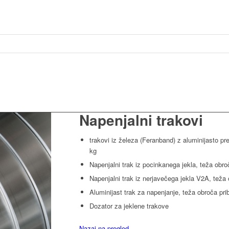
Napenjalni trakovi
trakovi iz železa (Feranband) z aluminijasto pr
kg
Napenjalni trak iz pocinkanega jekla, teža obro
Napenjalni trak iz nerjavečega jekla V2A, teža 
Aluminijast trak za napenjanje, teža obroča pri
Dozator za jeklene trakove
Nazaj na pregled