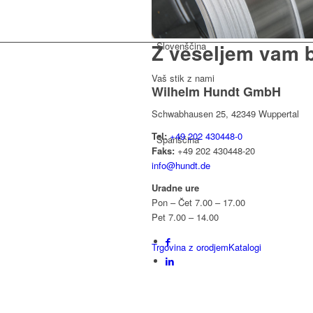
Z veseljem vam b
Slovenščina
Vaš stik z nami
Wilhelm Hundt GmbH
Schwabhausen 25, 42349 Wuppertal
Tel:
+49 202 430448-0
Španščina
Faks:
+49 202 430448-20
info@hundt.de
Uradne ure
Pon – Čet 7.00 – 17.00
Pet 7.00 – 14.00
Trgovina z orodjem
Katalogi