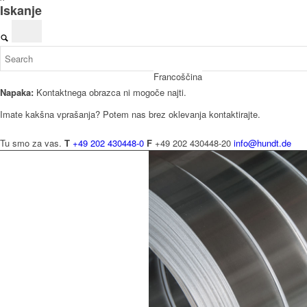
Iskanje
Francoščina
Napaka:
Kontaktnega obrazca ni mogoče najti.
Imate kakšna vprašanja? Potem nas brez oklevanja kontaktirajte.
Tu smo za vas.
T
+49 202 430448-0
F
+49 202 430448-20
info@hundt.de
Italijanski
Slovaščina