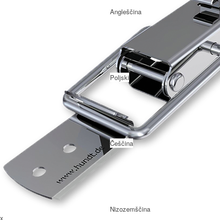
Angleščina
Poljski
Češčina
Nizozemščina
x