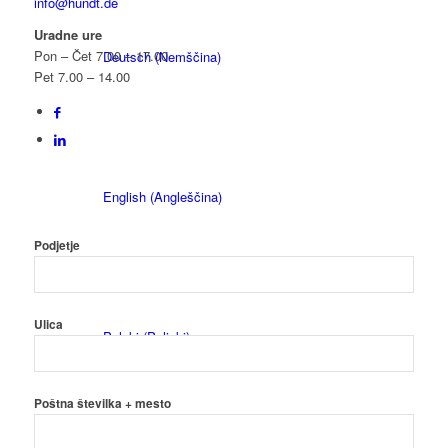
info@hundt.de
Uradne ure
Pon – Čet 7.00 – 17.00
Deutsch
(
Nemščina
)
Pet 7.00 – 14.00
English
(
Angleščina
)
Podjetje
Ulica
Polski
(
Poljski
)
Poštna številka + mesto