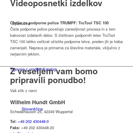
Videoposnetki izdelkov
Čistilo za podporne police TRUMPF: TruTool TSC 100
Španščina
Čiste podporne police povečajo zanesljivost procesa in s tem
kakovost izdelanih delov. S čistilcem podpornih letev TruTool
TSC 100 lahko večkrat očistite podporne letve, preden jih je treba
zamenjati. Naprava je primerna za številne materiale, vključno z
nerjavnim jeklom.
Z veseljem vam bomo
Trgovina z orodjem
Katalogi
pripravili
ponudbo!
Vaš stik z nami
Wilhelm Hundt GmbH
Slovenščina
Schwabhausen 25, 42349 Wuppertal
Tel:
+49 202 430448-0
Faks:
+49 202 430448-20