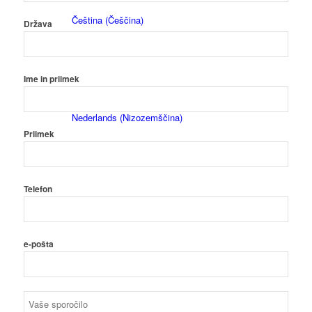
Čeština
(
Češčina
)
Država
Ime in priimek
Nederlands
(
Nizozemščina
)
Priimek
Telefon
Français
(
Francoščina
)
e-pošta