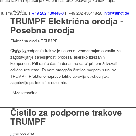
Imate kakšna vprašanja? Potem nas brez oklevanja kontaktirajte.
Poljski
Tu smo za vas.
T
+49 202 430448-0
F
+49 202 430448-20
info@hundt.de
TRUMPF Električna orodja -
Posebna orodja
Električna orodja TRUMPF
Čiščenje podpornih trakov je naporno, vendar nujno opravilo za
Češčina
zagotavljanje zanesljivosti procesa lasersko izrezanih
komponent. Prihranite čas in denar, ne da bi pri tem žrtvovali
odlične rezultate. To vam omogoča čistilec podpornih trakov
TRUMPF. Praktično napravo lahko upravlja strokovnjak,
zagotavlja pa temeljite rezultate.
Nizozemščina
Čistilo za podporne trakove
TRUMPF
Francoščina