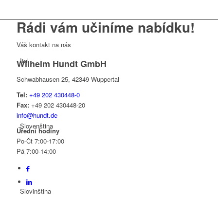
Rádi vám učiníme
nabídku!
Váš kontakt na nás
Ital
Wilhelm Hundt GmbH
Schwabhausen 25, 42349 Wuppertal
Tel:
+49 202 430448-0
Fax:
+49 202 430448-20
info@hundt.de
Slovenština
Úřední hodiny
Po-Čt 7:00-17:00
Pá 7:00-14:00
Slovinština