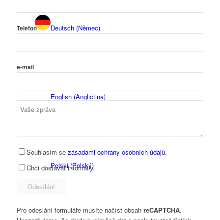
Deutsch
(
Němec
)
Telefon
e-mail
English
(
Angličtina
)
Souhlasím se
zásadami ochrany osobních údajů
.
Polski
(
Polský
)
Chci dostávat infomaily.
Pro odeslání formuláře musíte načíst obsah
reCAPTCHA
.