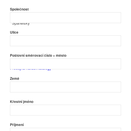
Společnost
Španělský
Ulice
Poštovní směrovací číslo + město
Prodejna nářadí
Katalogy
Země
Křestní jméno
Čeština
Příjmení