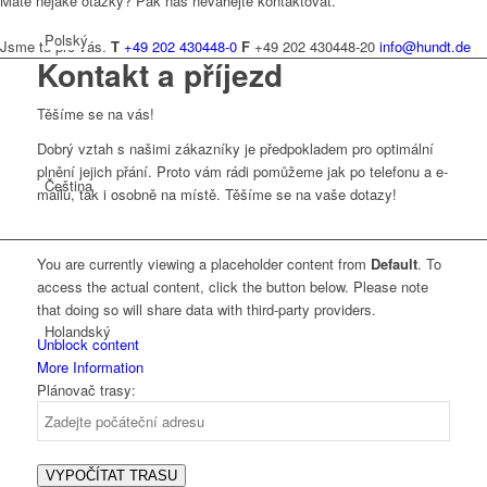
Máte nějaké otázky? Pak nás neváhejte kontaktovat.
Polský
Jsme tu pro vás.
T
+49 202 430448-0
F
+49 202 430448-20
info@hundt.de
Kontakt a příjezd
Těšíme se na vás!
Dobrý vztah s našimi zákazníky je předpokladem pro optimální
plnění jejich přání. Proto vám rádi pomůžeme jak po telefonu a e-
Čeština
mailu, tak i osobně na místě. Těšíme se na vaše dotazy!
You are currently viewing a placeholder content from
Default
. To
access the actual content, click the button below. Please note
that doing so will share data with third-party providers.
Holandský
Unblock content
More Information
Plánovač trasy:
Francouzština
VYPOČÍTAT TRASU