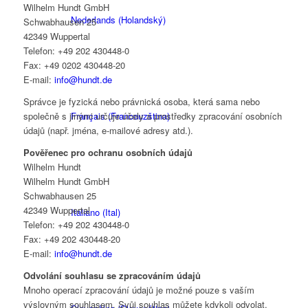
Wilhelm Hundt GmbH
Nederlands
(
Holandský
)
Schwabhausen 25
42349 Wuppertal
Telefon: +49 202 430448-0
Fax: +49 0202 430448-20
E-mail:
info@hundt.de
Správce je fyzická nebo právnická osoba, která sama nebo
společně s jinými určuje účely a prostředky zpracování osobních
Français
(
Francouzština
)
údajů (např. jména, e-mailové adresy atd.).
Pověřenec pro ochranu osobních údajů
Wilhelm Hundt
Wilhelm Hundt GmbH
Schwabhausen 25
42349 Wuppertal
Italiano
(
Ital
)
Telefon: +49 202 430448-0
Fax: +49 202 430448-20
E-mail:
info@hundt.de
Odvolání souhlasu se zpracováním údajů
Mnoho operací zpracování údajů je možné pouze s vaším
výslovným souhlasem. Svůj souhlas můžete kdykoli odvolat.