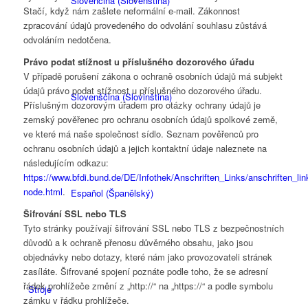
Slovenčina
(
Slovenština
)
Stačí, když nám zašlete neformální e-mail. Zákonnost
zpracování údajů provedeného do odvolání souhlasu zůstává
odvoláním nedotčena.
Právo podat stížnost u příslušného dozorového úřadu
V případě porušení zákona o ochraně osobních údajů má subjekt
údajů právo podat stížnost u příslušného dozorového úřadu.
Slovenščina
(
Slovinština
)
Příslušným dozorovým úřadem pro otázky ochrany údajů je
zemský pověřenec pro ochranu osobních údajů spolkové země,
ve které má naše společnost sídlo. Seznam pověřenců pro
ochranu osobních údajů a jejich kontaktní údaje naleznete na
následujícím odkazu:
https://www.bfdi.bund.de/DE/Infothek/Anschriften_Links/anschriften_lin
node.html
.
Español
(
Španělský
)
Šifrování SSL nebo TLS
Tyto stránky používají šifrování SSL nebo TLS z bezpečnostních
důvodů a k ochraně přenosu důvěrného obsahu, jako jsou
objednávky nebo dotazy, které nám jako provozovateli stránek
zasíláte. Šifrované spojení poznáte podle toho, že se adresní
řádek prohlížeče změní z „http://“ na „https://“ a podle symbolu
Stroje
zámku v řádku prohlížeče.