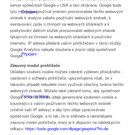
server společnosti Google v USA a tam zkrácena. Google bude
tyto informace používat jménem provozovatele těchto webových
Odpojení
stránek k analýze vašeho používání webových stránek, k
sestavování zpráv o činnosti na webových stránkách a k
poskytování dalších služeb provozovateli webových stránek
týkajících se činnosti na webových stránkách a používání
internetu. IP adresa předaná vaším prohlížečem v rámci služby
Google Analytics nebude sloučena s jinými údaji společnosti
Připojení
Google.
Zásuvný modul prohlížeče
Ukládání souborů cookie můžete zabránit výběrem příslušného
nastavení v softwaru prohlížeče; upozorňujeme však, že v
takovém případě nebudete moci využívat všechny funkce těchto
webových stránek. Můžete také zabránit tomu, aby společnost
Formy na hrany
Google shromažďovala údaje generované souborem cookie a
související s vaším používáním těchto webových stránek
(včetně vaší IP adresy) a aby tyto údaje zpracovávala
společnost Google, a to tak, že si stáhnete a nainstalujete
zásuvný modul prohlížeče, který je k dispozici na následujícím
odkazu:
https://tools.google.com/dlpage/gaoptout?hl=de.