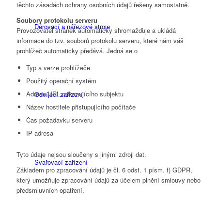
těchto zásadách ochrany osobních údajů řešeny samostatně.
Soubory protokolu serveru
Děrovací a nářezové stroje
Provozovatel stránek automaticky shromažďuje a ukládá
informace do tzv. souborů protokolu serveru, které nám váš
prohlížeč automaticky předává. Jedná se o
Typ a verze prohlížeče
Použitý operační systém
Adresa URL odkazujícího subjektu
Odvíjecí zařízení
Název hostitele přistupujícího počítače
Čas požadavku serveru
IP adresa
Tyto údaje nejsou sloučeny s jinými zdroji dat.
Svařovací zařízení
Základem pro zpracování údajů je čl. 6 odst. 1 písm. f) GDPR,
který umožňuje zpracování údajů za účelem plnění smlouvy nebo
předsmluvních opatření.