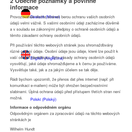
2 Obecné poznámky a povinné
informace
Deutsch
(
Němec
)
Provozovatelé těchto stránek berou ochranu vašich osobních
údajů velmi vážně. S vašimi osobními údaji zacházíme důvěrně
a v souladu se zákonnými předpisy o ochraně osobních údajů a
těmito zásadami ochrany osobních údajů.
Při používání těchto webových stránek jsou shromažďovány
různé osobní údaje. Osobní údaje jsou údaje, které lze použít k
vaší osobní identifikaci. Tyto zásady ochrany osobních údajů
English
(
Angličtina
)
vysvětlují, jaké údaje shromažďujeme a k čemu je používáme.
Vysvětluje také, jak a za jakým účelem se tak děje.
Rádi bychom upozornili, že přenos dat přes internet (např. při
komunikaci e-mailem) může být ohrožen bezpečnostními
slabinami. Úplná ochrana údajů před přístupem třetích stran není
možná.
Polski
(
Polský
)
Informace o odpovědném orgánu
Odpovědným orgánem za zpracování údajů na těchto webových
stránkách je
Wilhelm Hundt