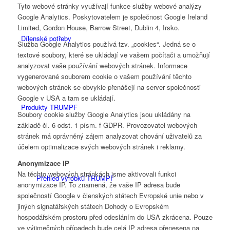
Tyto webové stránky využívají funkce služby webové analýzy
Google Analytics. Poskytovatelem je společnost Google Ireland
Limited, Gordon House, Barrow Street, Dublin 4, Irsko.
Dílenské potřeby
Služba Google Analytics používá tzv. „cookies“. Jedná se o
textové soubory, které se ukládají ve vašem počítači a umožňují
analyzovat vaše používání webových stránek. Informace
vygenerované souborem cookie o vašem používání těchto
webových stránek se obvykle přenášejí na server společnosti
Google v USA a tam se ukládají.
Produkty TRUMPF
Soubory cookie služby Google Analytics jsou ukládány na
základě čl. 6 odst. 1 písm. f GDPR. Provozovatel webových
stránek má oprávněný zájem analyzovat chování uživatelů za
účelem optimalizace svých webových stránek i reklamy.
Anonymizace IP
Na těchto webových stránkách jsme aktivovali funkci
Přehled výrobků TRUMPF
anonymizace IP. To znamená, že vaše IP adresa bude
společností Google v členských státech Evropské unie nebo v
jiných signatářských státech Dohody o Evropském
hospodářském prostoru před odesláním do USA zkrácena. Pouze
ve výjimečných případech bude celá IP adresa přenesena na