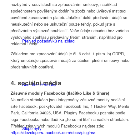
nezbytné v souvislosti se zpracováním smlouvy, například
společnostem pověřeným dodáním zboží nebo úvěrové instituci
pověřené zpracováním plateb. Jakékoli další předávání údajů se
neuskuteční nebo se uskuteční pouze tehdy, pokud jste s
předáváním výslovně souhlasili. Vaše údaje nebudou bez vašeho
výslovného souhlasu předávány třetím stranám, například pro
Přehled požadavků na izolaci
reklamní účely.
Základem pro zpracování údajů je čl. 6 odst. 1 písm. b) GDPR,
který umožňuje zpracování údajů za účelem plnění smlouvy nebo
předsmluvních opatření.
4. sociální média
Samořezné šrouby
Zásuvné moduly Facebooku (tlačítko Like & Share)
Na našich stránkách jsou integrovány zásuvné moduly sociální
sítě Facebook, poskytovatel Facebook Inc, 1 Hacker Way, Menlo
Park, California 94025, USA. Pluginy Facebooku poznáte podle
loga Facebooku nebo tlačítka „To se mi líbí“ na našich stránkách.
Přehled zásuvných modulů Facebooku najdete zde:
Slepé nýty
https://developers.facebook.com/docs/plugins/
.