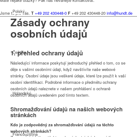
Máte nějaké otázky? Pak nás neváhejte kontaktovat.
Polský
Jsme tu pro vás.
T
+49 202 430448-0
F
+49 202 430448-20
info@hundt.de
Zásady ochrany
osobních údajů
1. přehled ochrany údajů
Čeština
Následující informace poskytují jednoduchý přehled o tom, co se
děje s vašimi osobními údaji, když navštívíte naše webové
stránky. Osobní údaje jsou veškeré údaje, které lze použít k vaší
osobní identifikaci. Podrobné informace o předmětu ochrany
osobních údajů naleznete v našem prohlášení o ochraně
Holandský
osobních údajů uvedeném pod tímto textem.
Shromažďování údajů na našich webových
stránkách
Kdo je zodpovědný za shromažďování údajů na těchto
webových stránkách?
Francouzština