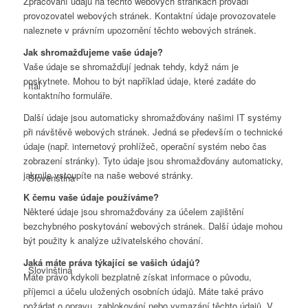
Zpracování údajů na těchto webových stránkách provádí
provozovatel webových stránek. Kontaktní údaje provozovatele
naleznete v právním upozornění těchto webových stránek.
Jak shromažďujeme vaše údaje?
Vaše údaje se shromažďují jednak tehdy, když nám je
poskytnete. Mohou to být například údaje, které zadáte do
Ital
kontaktního formuláře.
Další údaje jsou automaticky shromažďovány našimi IT systémy
při návštěvě webových stránek. Jedná se především o technické
údaje (např. internetový prohlížeč, operační systém nebo čas
zobrazení stránky). Tyto údaje jsou shromažďovány automaticky,
jakmile vstoupíte na naše webové stránky.
Slovenština
K čemu vaše údaje používáme?
Některé údaje jsou shromažďovány za účelem zajištění
bezchybného poskytování webových stránek. Další údaje mohou
být použity k analýze uživatelského chování.
Jaká máte práva týkající se vašich údajů?
Slovinština
Máte právo kdykoli bezplatně získat informace o původu,
příjemci a účelu uložených osobních údajů. Máte také právo
požádat o opravu, zablokování nebo vymazání těchto údajů. V