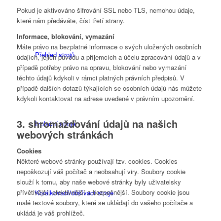
Pokud je aktivováno šifrování SSL nebo TLS, nemohou údaje,
které nám předáváte, číst třetí strany.
Informace, blokování, vymazání
Máte právo na bezplatné informace o svých uložených osobních
Přehled strojů
údajích, jejich původu a příjemcích a účelu zpracování údajů a v
případě potřeby právo na opravu, blokování nebo vymazání
těchto údajů kdykoli v rámci platných právních předpisů. V
případě dalších dotazů týkajících se osobních údajů nás můžete
kdykoli kontaktovat na adrese uvedené v právním upozornění.
3. shromažďování údajů na našich
Izolační stroje
webových stránkách
Cookies
Některé webové stránky používají tzv. cookies. Cookies
nepoškozují váš počítač a neobsahují viry. Soubory cookie
slouží k tomu, aby naše webové stránky byly uživatelsky
přívětivější, efektivnější a bezpečnější. Soubory cookie jsou
Korálkovací/obšívací stroje
malé textové soubory, které se ukládají do vašeho počítače a
ukládá je váš prohlížeč.