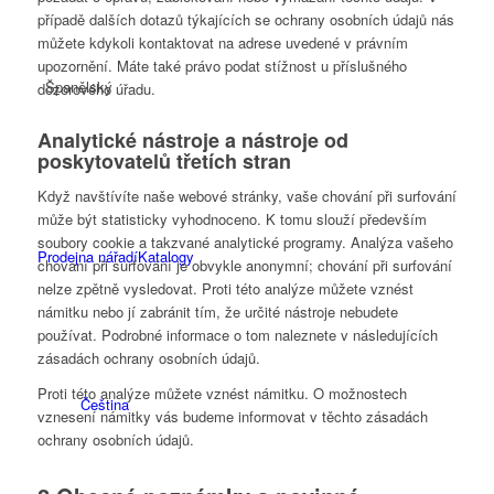
případě dalších dotazů týkajících se ochrany osobních údajů nás
můžete kdykoli kontaktovat na adrese uvedené v právním
upozornění. Máte také právo podat stížnost u příslušného
Španělský
dozorového úřadu.
Analytické nástroje a nástroje od
poskytovatelů třetích stran
Když navštívíte naše webové stránky, vaše chování při surfování
může být statisticky vyhodnoceno. K tomu slouží především
soubory cookie a takzvané analytické programy. Analýza vašeho
Prodejna nářadí
Katalogy
chování při surfování je obvykle anonymní; chování při surfování
nelze zpětně vysledovat. Proti této analýze můžete vznést
námitku nebo jí zabránit tím, že určité nástroje nebudete
používat. Podrobné informace o tom naleznete v následujících
zásadách ochrany osobních údajů.
Proti této analýze můžete vznést námitku. O možnostech
Čeština
vznesení námitky vás budeme informovat v těchto zásadách
ochrany osobních údajů.