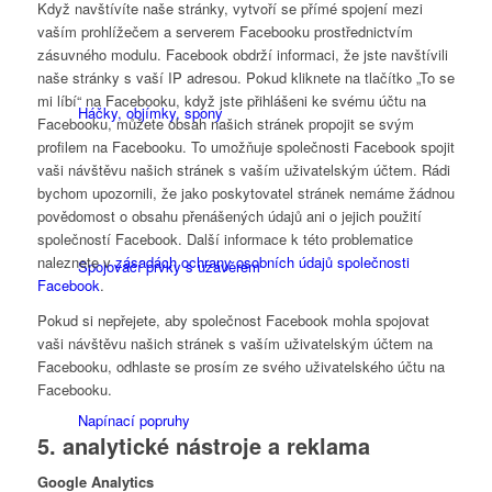
Když navštívíte naše stránky, vytvoří se přímé spojení mezi
vaším prohlížečem a serverem Facebooku prostřednictvím
zásuvného modulu. Facebook obdrží informaci, že jste navštívili
naše stránky s vaší IP adresou. Pokud kliknete na tlačítko „To se
mi líbí“ na Facebooku, když jste přihlášeni ke svému účtu na
Háčky, objímky, spony
Facebooku, můžete obsah našich stránek propojit se svým
profilem na Facebooku. To umožňuje společnosti Facebook spojit
vaši návštěvu našich stránek s vaším uživatelským účtem. Rádi
bychom upozornili, že jako poskytovatel stránek nemáme žádnou
povědomost o obsahu přenášených údajů ani o jejich použití
společností Facebook. Další informace k této problematice
naleznete v
zásadách ochrany osobních údajů společnosti
Spojovací prvky s uzávěrem
Facebook
.
Pokud si nepřejete, aby společnost Facebook mohla spojovat
vaši návštěvu našich stránek s vaším uživatelským účtem na
Facebooku, odhlaste se prosím ze svého uživatelského účtu na
Facebooku.
Napínací popruhy
5. analytické nástroje a reklama
Google Analytics