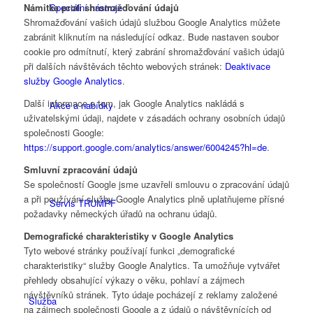
Námitka proti shromažďování údajů
Speciální nástroje
Shromažďování vašich údajů službou Google Analytics můžete
zabránit kliknutím na následující odkaz. Bude nastaven soubor
cookie pro odmítnutí, který zabrání shromažďování vašich údajů
při dalších návštěvách těchto webových stránek:
Deaktivace
služby Google Analytics
.
Další informace o tom, jak Google Analytics nakládá s
Akce a nabídky
uživatelskými údaji, najdete v zásadách ochrany osobních údajů
společnosti Google:
https://support.google.com/analytics/answer/6004245?hl=de
.
Smluvní zpracování údajů
Se společností Google jsme uzavřeli smlouvu o zpracování údajů
a při používání služby Google Analytics plně uplatňujeme přísné
Servis TRUMPF
požadavky německých úřadů na ochranu údajů.
Demografické charakteristiky v Google Analytics
Tyto webové stránky používají funkci „demografické
charakteristiky“ služby Google Analytics. Ta umožňuje vytvářet
přehledy obsahující výkazy o věku, pohlaví a zájmech
návštěvníků stránek. Tyto údaje pocházejí z reklamy založené
Služba
na zájmech společnosti Google a z údajů o návštěvnících od