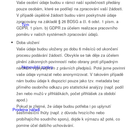
Vaše osobní údaje budou v rámci naší společnosti předány
pouze osobám, které se podílejí na zpracování vaší žádosti.
V případě úspěšné žádosti budou vámi poskytnuté údaje
zpracovány na základě § 26 BDSG a čl. 6 odst. 1 písm. a
Tým
GDPR. 1 písm. b) GDPR za účelem realizace pracovního
poměru v našich systémech zpracování údajů.
Doba uložení
Vaše údaje budou uloženy po dobu 6 měsíců od ukončení
procesu podávání žádostí. Obvykle se tak děje za účelem
plnění zákonných povinností nebo obrany proti případným
Nejnovější zprávy
nárokům vyplývajícím z právních předpisů. Poté jsme povinni
vaše údaje vymazat nebo anonymizovat. V takovém případě
nám budou údaje k dispozici pouze jako tzv. metadata bez
přímého osobního odkazu pro statistické analýzy (např. podíl
žen nebo mužů v přihláškách, počet přihlášek za období
apod.)
Pokud je zřejmé, že údaje budou potřeba i po uplynutí
Prodejna nářadí
šestiměsíční lhůty (např. z důvodu hrozícího nebo
probíhajícího soudního sporu), dojde k výmazu až poté, co
pomine účel dalšího uchovávání.