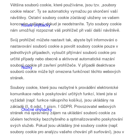
Většina souborů cookie, které používáme, jsou tzv. „soubory
cookie relace“. Ty se automaticky vymažou po skončení vaší
návštěvy. Ostatní soubory cookie zůstávají uloženy ve vašem
koncovém zařízení, dokud je neodstraníte. Tyto soubory cookie
Kulaté ohýbačky
nám umožňují rozpoznat váš prohlížeč při vaší další návštěvě.
Svůj prohlížeč můžete nastavit tak, abyste byli informováni o
nastavování souborů cookie a povolit soubory cookie pouze v
jednotlivých případech, vyloučit přijímání souborů cookie pro
určité případy nebo obecně a aktivovat automatické mazání
souborů cookie při zavření prohlížeče. V případě deaktivace
Nůžky
souborů cookie může být omezena funkčnost těchto webových
stránek.
Soubory cookie, které jsou nezbytné k provádění elektronické
komunikace nebo k poskytování určitých funkcí, které jste si
vyžádali (např. funkce nákupního košíku), jsou ukládány na
základě čl. 6 odst. 1 písm. f GDPR. Provozovatel webových
Otočné ohýbačky
stránek má oprávněný zájem na ukládání souborů cookie za
účelem technicky bezchybného a optimalizovaného poskytování
svých služeb. Pokud jsou ukládány jiné soubory cookie (např.
soubory cookie pro analýzu vašeho chování při surfování), jsou v