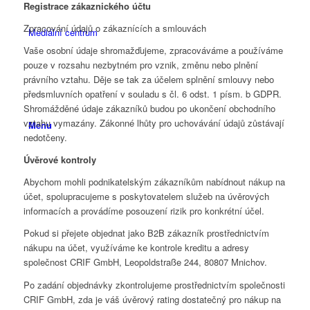
Registrace zákaznického účtu
Zpracování údajů o zákaznících a smlouvách
Mediální centrum
Vaše osobní údaje shromažďujeme, zpracováváme a používáme
pouze v rozsahu nezbytném pro vznik, změnu nebo plnění
právního vztahu. Děje se tak za účelem splnění smlouvy nebo
předsmluvních opatření v souladu s čl. 6 odst. 1 písm. b GDPR.
Shromážděné údaje zákazníků budou po ukončení obchodního
vztahu vymazány. Zákonné lhůty pro uchovávání údajů zůstávají
Menu
nedotčeny.
Úvěrové kontroly
Abychom mohli podnikatelským zákazníkům nabídnout nákup na
účet, spolupracujeme s poskytovatelem služeb na úvěrových
informacích a provádíme posouzení rizik pro konkrétní účel.
Pokud si přejete objednat jako B2B zákazník prostřednictvím
nákupu na účet, využíváme ke kontrole kreditu a adresy
společnost CRIF GmbH, Leopoldstraße 244, 80807 Mnichov.
Po zadání objednávky zkontrolujeme prostřednictvím společnosti
CRIF GmbH, zda je váš úvěrový rating dostatečný pro nákup na