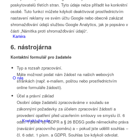
poskytovatelů třetích stran. Tyto údaje nelze přiřadit ke konkrétní
osobě. Tuto funkci můžete kdykoli deaktivovat prostřednictvím
nastavení reklamy ve svém účtu Google nebo obecně zakázat
shromažďování údajů službou Google Analytics, jak je popsáno v
části „Námitka proti shromažďování údajů“.
Kariéra
6. nástrojárna
Kontaktní formulář pro žadatele
Typ a rozsah zpracování.
Máte možnost podat nám žádost na našich webových
O nás
stránkách (např. e-mailem, poštou nebo prostřednictvím
online formuláře žádosti).
Účel a právní základ
Osobní údaje žadatelů zpracováváme v souladu se
zákonnými požadavky za účelem zpracování žádosti a
provedení opatření před uzavřením smlouvy ve smyslu čl. 6
Kontaktujte nás
odst. 1 písm. b). GDPR a § 26 BDSG podle německého práva
(navázání pracovního poměru) a – pokud jste udělili souhlas –
čl. 6 odst. 1 písm. a GDPR. Souhlas lze kdykoli odvolat.