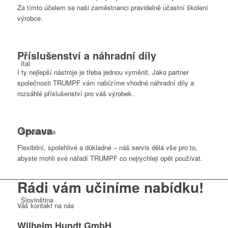
Za tímto účelem se naši zaměstnanci pravidelně účastní školení
výrobce.
Příslušenství a náhradní díly
Ital
I ty nejlepší nástroje je třeba jednou vyměnit. Jako partner
společnosti TRUMPF vám nabízíme vhodné náhradní díly a
rozsáhlé příslušenství pro váš výrobek.
Oprava
Slovenština
Flexibilní, spolehlivé a důkladné – náš servis dělá vše pro to,
abyste mohli své nářadí TRUMPF co nejrychleji opět používat.
Rádi vám učiníme
nabídku!
Slovinština
Váš kontakt na nás
Wilhelm Hundt GmbH