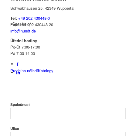
Schwabhausen 25, 42349 Wuppertal
Tel:
+49 202 430448-0
Španělský
Fax:
+49 202 430448-20
info@hundt.de
Úřední hodiny
Po-Čt 7:00-17:00
Pá 7:00-14:00
Prodejna nářadí
Katalogy
Společnost
Čeština
Ulice