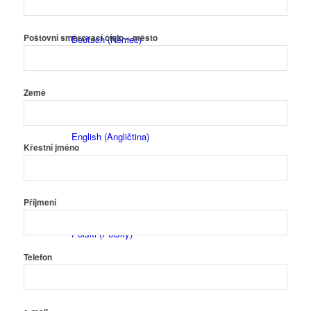
Poštovní směrovací číslo + město
Deutsch
(
Němec
)
Země
English
(
Angličtina
)
Křestní jméno
Příjmení
Polski
(
Polský
)
Telefon