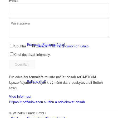
e-mail
Nederlands
(
Holandský
)
Français
(
Francouzština
)
Souhlasím se
zásadami ochrany osobních údajů
.
Chci dostávat infomaily.
Pro odeslání formuláře musíte načíst obsah
reCAPTCHA
.
Italiano
(
Ital
)
Upozorňujeme, že dojde k výměně dat s poskytovateli třetích
stran.
Více informací
Přijmout požadovanou službu a odblokovat obsah
© Wilhelm Hundt GmbH