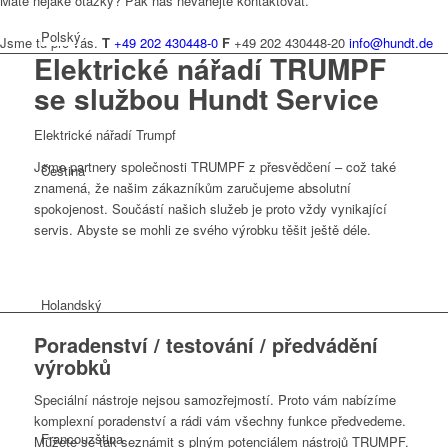
Máte nějaké otázky? Pak nás neváhejte kontaktovat.
Polský
Jsme tu pro vás.
T
+49 202 430448-0
F
+49 202 430448-20
info@hundt.de
Elektrické nářadí TRUMPF
se službou Hundt Service
Elektrické nářadí Trumpf
Jsme partnery společnosti TRUMPF z přesvědčení – což také
Čeština
znamená, že našim zákazníkům zaručujeme absolutní
spokojenost. Součástí našich služeb je proto vždy vynikající
servis. Abyste se mohli ze svého výrobku těšit ještě déle.
Holandský
Poradenství / testování / předvádění
výrobků
Speciální nástroje nejsou samozřejmostí. Proto vám nabízíme
komplexní poradenství a rádi vám všechny funkce předvedeme.
Francouzština
Můžete se tak seznámit s plným potenciálem nástrojů TRUMPF.