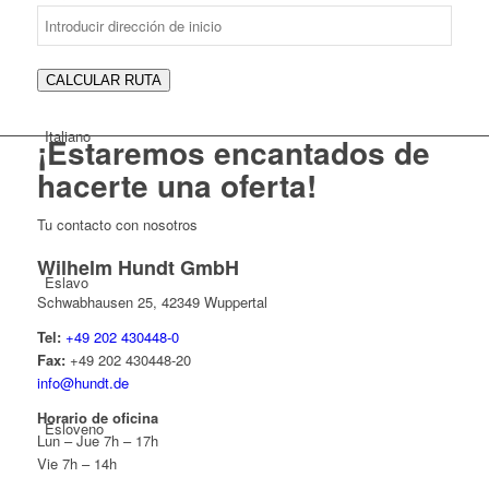
CALCULAR RUTA
Italiano
¡Estaremos encantados de
hacerte
una oferta!
Tu contacto con nosotros
Wilhelm Hundt GmbH
Eslavo
Schwabhausen 25, 42349 Wuppertal
Tel:
+49 202 430448-0
Fax:
+49 202 430448-20
info@hundt.de
Horario de oficina
Esloveno
Lun – Jue 7h – 17h
Vie 7h – 14h