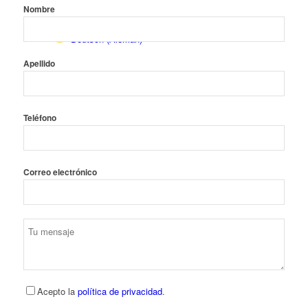
Nombre
Deutsch
(
Alemán
)
Apellido
Teléfono
English
(
Inglés
)
Correo electrónico
Polski
(
Polaco
)
Acepto la
política de privacidad
.