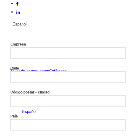
Español
Empresa
Calle
Taller de herramientas
Catálogos
Código postal + ciudad
Español
País