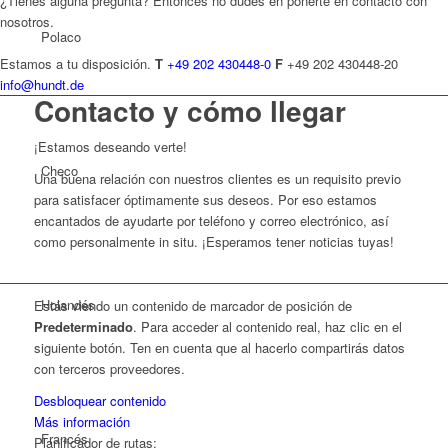
¿Tienes alguna pregunta? Entonces no dudes en ponerte en contacto con
nosotros.
Polaco
Estamos a tu disposición.
T
+49 202 430448-0
F
+49 202 430448-20
info@hundt.de
Contacto y cómo llegar
¡Estamos deseando verte!
Checo
Una buena relación con nuestros clientes es un requisito previo
para satisfacer óptimamente sus deseos. Por eso estamos
encantados de ayudarte por teléfono y correo electrónico, así
como personalmente in situ. ¡Esperamos tener noticias tuyas!
Holandés
Estás viendo un contenido de marcador de posición de
Predeterminado
. Para acceder al contenido real, haz clic en el
siguiente botón. Ten en cuenta que al hacerlo compartirás datos
con terceros proveedores.
Desbloquear contenido
Más información
Francés
Planificador de rutas: