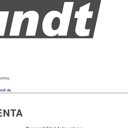
sotros.
ndt.de
ENTA