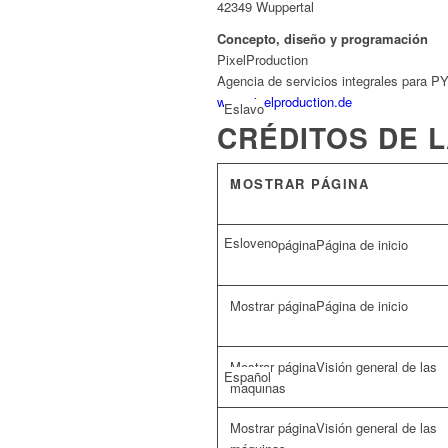
42349 Wuppertal
Concepto, diseño y programación
PixelProduction
Agencia de servicios integrales para 
www.pixelproduction.de
Eslavo
CRÉDITOS DE 
MOSTRAR PÁGINA
Esloveno
Página de inicio
Página de inicio
Visión general de las
Español
máquinas
Visión general de las