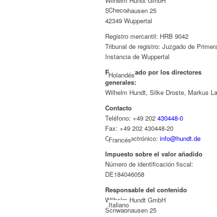
Wilhelm Hundt GmbH
Checo
Schwabhausen 25
42349 Wuppertal
Registro mercantil: HRB 9042
Tribunal de registro: Juzgado de Primer
Instancia de Wuppertal
Representado por los directores
Holandés
generales:
Wilhelm Hundt, Silke Droste, Markus L
Contacto
Teléfono: +49 202
430448-0
Fax: +49 202 430448-20
Correo electrónico:
info@hundt.de
Francés
Impuesto sobre el valor añadido
Número de identificación fiscal:
DE184046058
Responsable del contenido
Wilhelm Hundt GmbH
Italiano
Schwabhausen 25