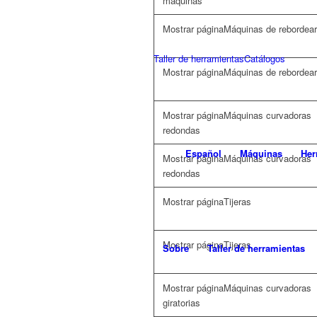
máquinas
Máquinas de rebordear
Taller de herramientas
Catálogos
Máquinas de rebordear
Máquinas curvadoras
redondas
Español
Máquinas
Her
Máquinas curvadoras
redondas
Tijeras
Tijeras
Sobre
Taller de herramientas
Máquinas curvadoras
giratorias