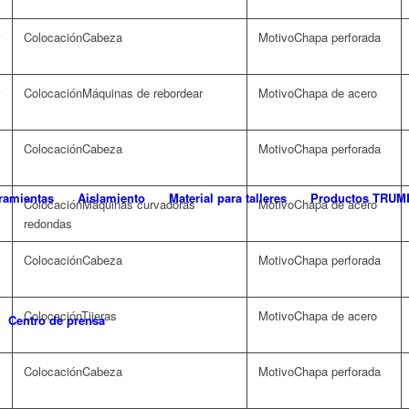
Cabeza
Chapa perforada
Máquinas de rebordear
Chapa de acero
Cabeza
Chapa perforada
ramientas
Aislamiento
Material para talleres
Productos TRUM
Máquinas curvadoras
Chapa de acero
redondas
Cabeza
Chapa perforada
Tijeras
Chapa de acero
Centro de prensa
Cabeza
Chapa perforada