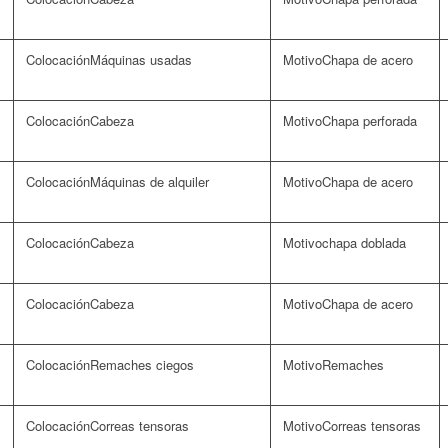
Máquinas usadas
Chapa de acero
Cabeza
Chapa perforada
Máquinas de alquiler
Chapa de acero
Cabeza
chapa doblada
Cabeza
Chapa de acero
Remaches ciegos
Remaches
Correas tensoras
Correas tensoras