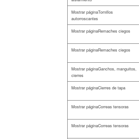
Tornillos
autorroscantes
Remaches ciegos
Remaches ciegos
Ganchos, manguitos,
cierres
Cierres de tapa
Correas tensoras
Correas tensoras