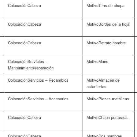
Cabeza
Tiras de chapa
Cabeza
Bordes de la hoja
Cabeza
Retrato hombre
Servicios –
Mano
Mantenimiento/reparación
Servicios – Recambios
Almacén de
estanterías
Servicios – Accesorios
Piezas metálicas
Cabeza
Chapa perforada
Cabeza
Dos hombres