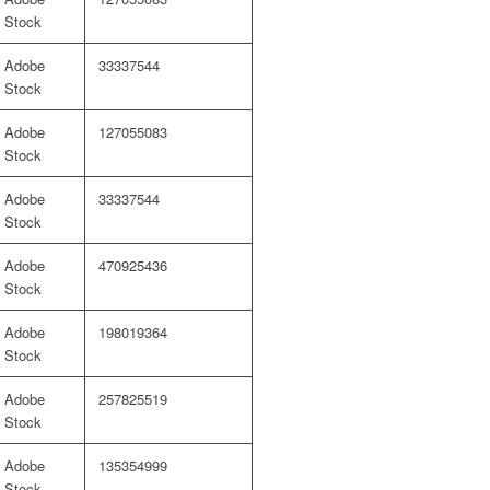
Stock
Adobe
33337544
Stock
Adobe
127055083
Stock
Adobe
33337544
Stock
Adobe
470925436
Stock
Adobe
198019364
Stock
Adobe
257825519
Stock
Adobe
135354999
Stock