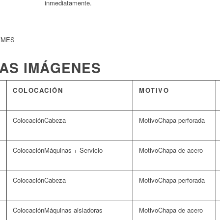
inmediatamente.
PYMES
LAS IMÁGENES
COLOCACIÓN
MOTIVO
Cabeza
Chapa perforada
Máquinas + Servicio
Chapa de acero
Cabeza
Chapa perforada
Máquinas aisladoras
Chapa de acero