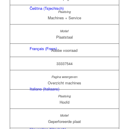
Čeština
(
Tsjechisch
)
Machines + Service
Plaatstaal
Français
(
Frans
)
Adobe voorraad
33337544
Overzicht machines
Italiano
(
Italiaans
)
Hoofd
Geperforeerde plaat