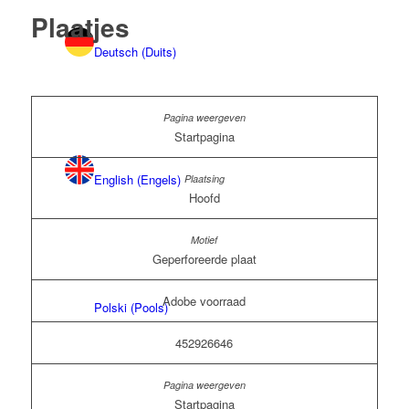
Plaatjes
Deutsch
(
Duits
)
Startpagina
English
(
Engels
)
Hoofd
Geperforeerde plaat
Adobe voorraad
Polski
(
Pools
)
452926646
Startpagina