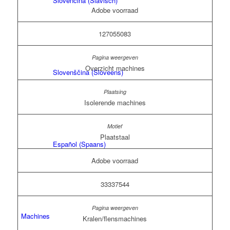
Slovenčina
(
Slavisch
)
Adobe voorraad
127055083
Overzicht machines
Slovenščina
(
Sloveens
)
Isolerende machines
Plaatstaal
Español
(
Spaans
)
Adobe voorraad
33337544
Machines
Kralen/flensmachines