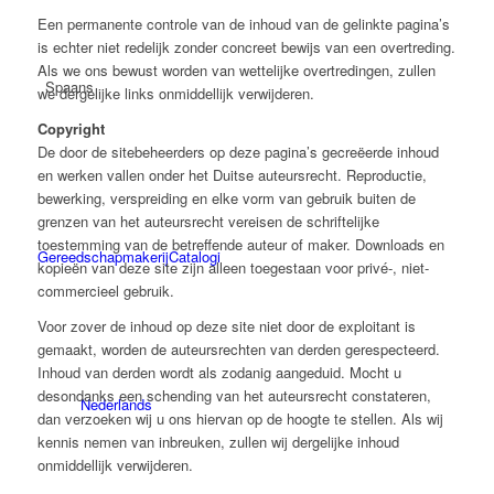
Een permanente controle van de inhoud van de gelinkte pagina’s
is echter niet redelijk zonder concreet bewijs van een overtreding.
Als we ons bewust worden van wettelijke overtredingen, zullen
Spaans
we dergelijke links onmiddellijk verwijderen.
Copyright
De door de sitebeheerders op deze pagina’s gecreëerde inhoud
en werken vallen onder het Duitse auteursrecht. Reproductie,
bewerking, verspreiding en elke vorm van gebruik buiten de
grenzen van het auteursrecht vereisen de schriftelijke
toestemming van de betreffende auteur of maker. Downloads en
Gereedschapmakerij
Catalogi
kopieën van deze site zijn alleen toegestaan voor privé-, niet-
commercieel gebruik.
Voor zover de inhoud op deze site niet door de exploitant is
gemaakt, worden de auteursrechten van derden gerespecteerd.
Inhoud van derden wordt als zodanig aangeduid. Mocht u
desondanks een schending van het auteursrecht constateren,
Nederlands
dan verzoeken wij u ons hiervan op de hoogte te stellen. Als wij
kennis nemen van inbreuken, zullen wij dergelijke inhoud
onmiddellijk verwijderen.