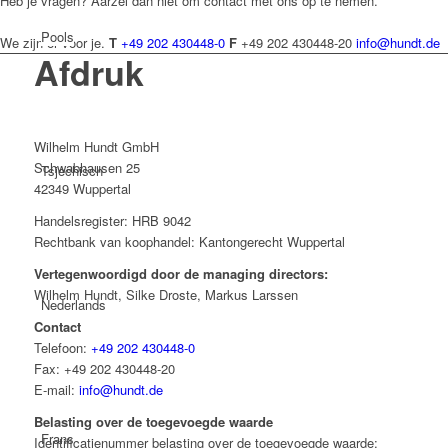
Heb je vragen? Aarzel dan niet om contact met ons op te nemen.
Pools
We zijn er voor je.
T
+49 202 430448-0
F
+49 202 430448-20
info@hundt.de
Afdruk
Wilhelm Hundt GmbH
Schwabhausen 25
Tsjechisch
42349 Wuppertal
Handelsregister: HRB 9042
Rechtbank van koophandel: Kantongerecht Wuppertal
Vertegenwoordigd door de managing directors:
Wilhelm Hundt, Silke Droste, Markus Larssen
Nederlands
Contact
Telefoon:
+49 202 430448-0
Fax: +49 202 430448-20
E-mail:
info@hundt.de
Belasting over de toegevoegde waarde
Frans
Identificatienummer belasting over de toegevoegde waarde: