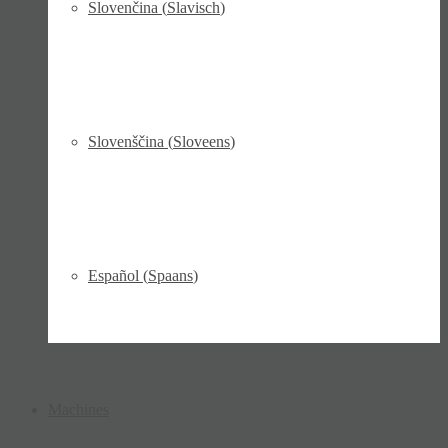
Slovenčina
(
Slavisch
)
Slovenščina
(
Sloveens
)
Español
(
Spaans
)
Machines