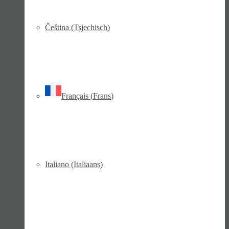
Čeština
(
Tsjechisch
)
Français
(
Frans
)
Italiano
(
Italiaans
)