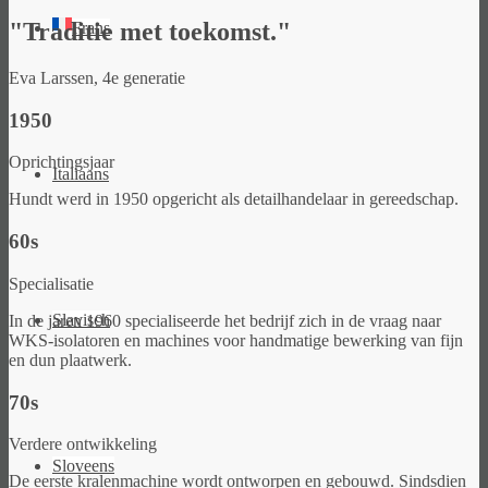
"Traditie met toekomst."
Frans
Eva Larssen, 4e generatie
1950
Oprichtingsjaar
Italiaans
Hundt werd in 1950 opgericht als detailhandelaar in gereedschap.
60s
Specialisatie
Slavisch
In de jaren 1960 specialiseerde het bedrijf zich in de vraag naar
WKS-isolatoren en machines voor handmatige bewerking van fijn
en dun plaatwerk.
70s
Verdere ontwikkeling
Sloveens
De eerste kralenmachine wordt ontworpen en gebouwd. Sindsdien