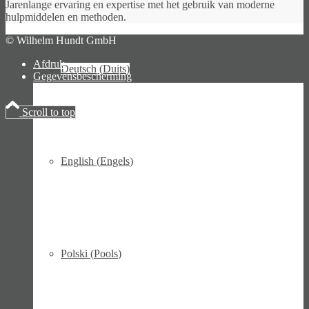
Jarenlange ervaring en expertise met het gebruik van moderne
hulpmiddelen en methoden.
© Wilhelm Hundt GmbH
Afdruk
Deutsch
(
Duits
)
Gegevensbescherming
Scroll to top
English
(
Engels
)
Polski
(
Pools
)