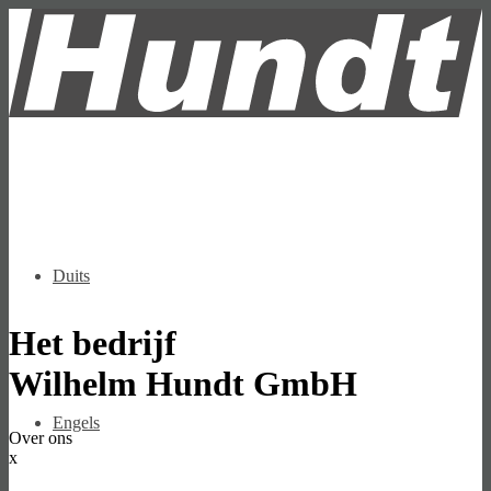
Duits
Het bedrijf
Wilhelm Hundt GmbH
Engels
Over ons
x