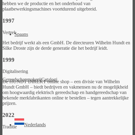
hebben we de productie en het onderhoud van
plaatbewerkingsmachines voortdurend uitgebreid.
1997
Vertrek
Spaans
Het bedrijf werkt als een GmbH. De directeuren Wilhelm Hundt en
Silke Droste zijn de derde generatie die het bedrijf leidt.
1999
Digitalisering
Gereedschapmakerij
Catalogi
De HUNDT DIREKT online shop – een divisie van Wilhelm
Hundt GmbH – biedt bedrijven en vakmensen nu de mogelijkheid
om hoogwaardig elektrisch gereedschap en handgereedschap van
bekende merkfabrikanten online te bestellen – tegen aantrekkelijke
prijzen.
2022
Nederlands
Traditie