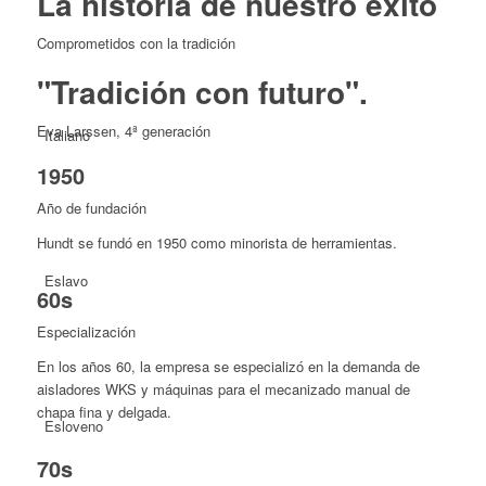
La historia de nuestro éxito
Comprometidos con la tradición
"Tradición con futuro".
Eva Larssen, 4ª generación
Italiano
1950
Año de fundación
Hundt se fundó en 1950 como minorista de herramientas.
Eslavo
60s
Especialización
En los años 60, la empresa se especializó en la demanda de
aisladores WKS y máquinas para el mecanizado manual de
chapa fina y delgada.
Esloveno
70s