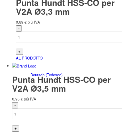
Punta Hundt HSS-CO per
V2A Ø3,3 mm
0,89
€
più IVA
Italiano
AL PRODOTTO
Deutsch
(
Tedesco
)
Punta Hundt HSS-CO per
V2A Ø3,5 mm
0,95
€
più IVA
English
(
Inglese
)