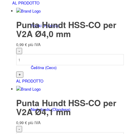
AL PRODOTTO
Punta Hundt HSS-CO per
Polski
(
Polacco
)
V2A Ø4,0 mm
0,99
€
più IVA
Čeština
(
Ceco
)
AL PRODOTTO
Punta Hundt HSS-CO per
V2A Ø4,1 mm
Nederlands
(
Olandese
)
0,99
€
più IVA