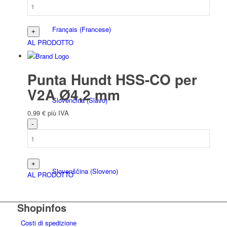
Français
(
Francese
)
AL PRODOTTO
Punta Hundt HSS-CO per
V2A Ø4,2 mm
Slovenčina
(
Slavo
)
0,99
€
più IVA
Slovenščina
(
Sloveno
)
AL PRODOTTO
Shopinfos
Costi di spedizione