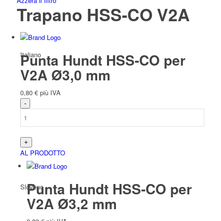
Azzera il filtro
Trapano HSS-CO V2A
Italiano
Punta Hundt HSS-CO per
V2A Ø3,0 mm
0,80
€
più IVA
Slavo
AL PRODOTTO
Punta Hundt HSS-CO per
Sloveno
V2A Ø3,2 mm