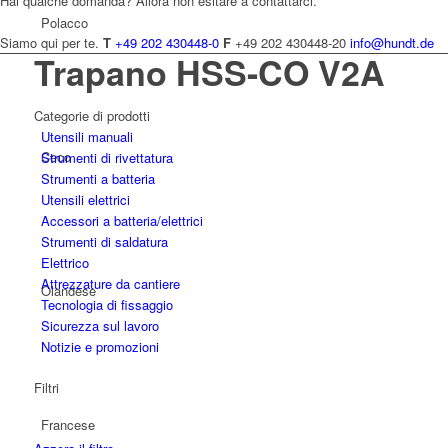
Hai qualche domanda? Allora non esitare a contattarci.
Polacco
Siamo qui per te.
T
+49 202 430448-0
F
+49 202 430448-20
info@hundt.de
Trapano HSS-CO V2A
Categorie di prodotti
Utensili manuali
Ceco
Strumenti di rivettatura
Strumenti a batteria
Utensili elettrici
Accessori a batteria/elettrici
Strumenti di saldatura
Elettrico
Attrezzature da cantiere
Olandese
Tecnologia di fissaggio
Sicurezza sul lavoro
Notizie e promozioni
Filtri
Francese