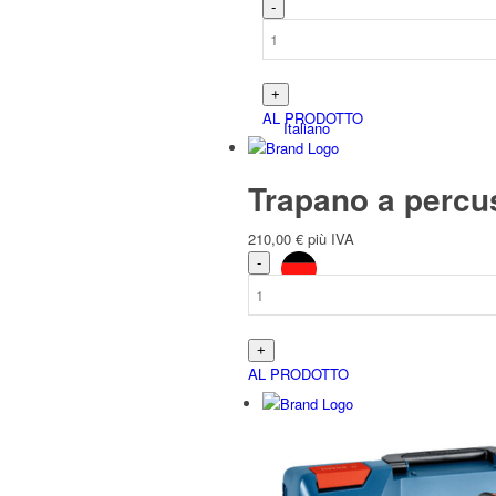
AL PRODOTTO
Italiano
Trapano a percu
210,00
€
più IVA
Deutsch
(
Tedesco
)
AL PRODOTTO
English
(
Inglese
)