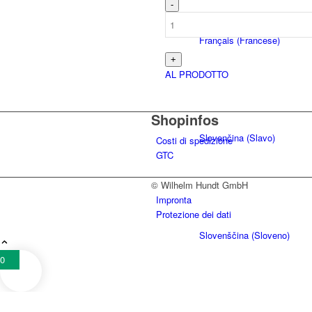
Français
(
Francese
)
AL PRODOTTO
Shopinfos
Slovenčina
(
Slavo
)
Costi di spedizione
GTC
© Wilhelm Hundt GmbH
Impronta
Protezione dei dati
Slovenščina
(
Sloveno
)
0