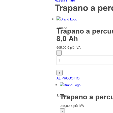
Azzera il filtro
Trapano a per
Italiano
Trapano a percu
8,0 Ah
605,00
€
più IVA
Slavo
AL PRODOTTO
Trapano a perc
Sloveno
285,00
€
più IVA