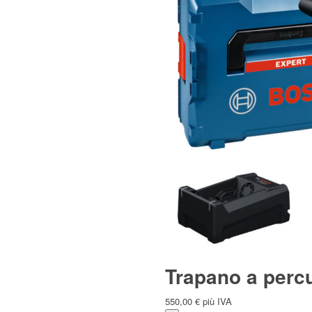
Polski
(
Polacco
)
Čeština
(
Ceco
)
Nederlands
(
Olandese
)
Trapano a perc
550,00
€
più IVA