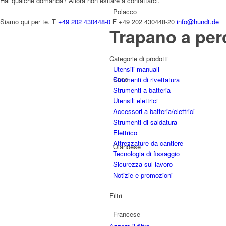
Hai qualche domanda? Allora non esitare a contattarci.
Polacco
Siamo qui per te.
T
+49 202 430448-0
F
+49 202 430448-20
info@hundt.de
Trapano a per
Categorie di prodotti
Utensili manuali
Ceco
Strumenti di rivettatura
Strumenti a batteria
Utensili elettrici
Accessori a batteria/elettrici
Strumenti di saldatura
Elettrico
Attrezzature da cantiere
Olandese
Tecnologia di fissaggio
Sicurezza sul lavoro
Notizie e promozioni
Filtri
Francese