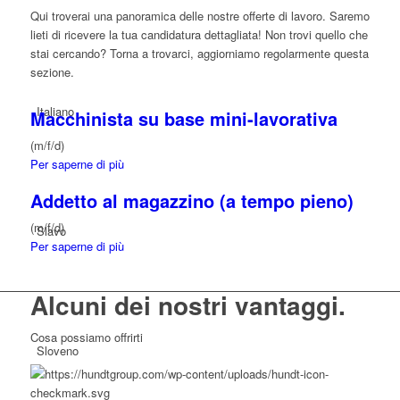
Qui troverai una panoramica delle nostre offerte di lavoro. Saremo
lieti di ricevere la tua candidatura dettagliata! Non trovi quello che
stai cercando? Torna a trovarci, aggiorniamo regolarmente questa
sezione.
Italiano
Macchinista su base mini-lavorativa
(m/f/d)
Per saperne di più
Addetto al magazzino (a tempo pieno)
(m/f/d)
Slavo
Per saperne di più
Alcuni dei nostri
vantaggi.
Cosa possiamo offrirti
Sloveno