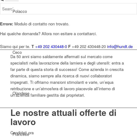
Polacco
Errore:
Modulo di contatto non trovato.
Hai qualche domanda? Allora non esitare a contattarci.
Siamo qui per te.
T
+49 202 430448-0
F
+49 202 430448-20
info@hundt.de
Ceco
Da 50 anni siamo saldamente affermati sul mercato come
specialisti nella lavorazione della lamiera e degli utensili: entra a
far parte di questa storia di successo! Come azienda in crescita
dinamica, siamo sempre alla ricerca di nuovi collaboratori
impegnati. Ti offriamo mansioni stimolanti e varie, un’equa
retribuzione e un’atmosfera di lavoro piacevole all’interno di
Olandese
un’azienda familiare gestita dai proprietari.
Le nostre attuali
offerte di
lavoro
Candidati ora
Francese