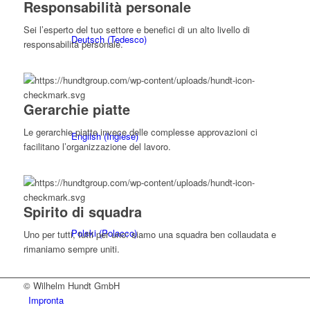
Responsabilità personale
Sei l’esperto del tuo settore e benefici di un alto livello di
Deutsch
(
Tedesco
)
responsabilità personale.
Gerarchie piatte
Le gerarchie piatte invece delle complesse approvazioni ci
English
(
Inglese
)
facilitano l’organizzazione del lavoro.
Spirito di squadra
Polski
(
Polacco
)
Uno per tutti, tutti per uno: siamo una squadra ben collaudata e
rimaniamo sempre uniti.
© Wilhelm Hundt GmbH
Impronta