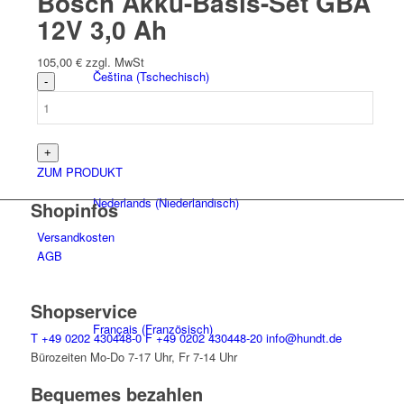
Bosch Akku-Basis-Set GBA
12V 3,0 Ah
105,00
€
zzgl. MwSt
Čeština
(
Tschechisch
)
ZUM PRODUKT
Nederlands
(
Niederländisch
)
Shopinfos
Versandkosten
AGB
Shopservice
Français
(
Französisch
)
T
+49 0202 430448-0
F
+49 0202 430448-20
info@hundt.de
Bürozeiten Mo-Do 7-17 Uhr, Fr 7-14 Uhr
Bequemes bezahlen