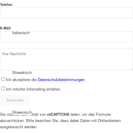
Telefon
E-Mail
Italienisch
Slowakisch
Ich akzeptiere die
Datenschutzbestimmungen
.
Ich möchte Infomailing erhalten.
Slowenisch
Sie müssen den Inhalt von
reCAPTCHA
laden, um das Formular
abzuschicken. Bitte beachten Sie, dass dabei Daten mit Drittanbietern
ausgetauscht werden.