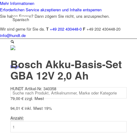
Mehr Informationen
Erforderlichen Service akzeptieren und Inhalte entsperren
Sie haben Fragen? Dann zögern Sie nicht, uns anzusprechen.
Spanisch
Wir sind gerne für Sie da.
T
+49 202 430448-0
F
+49 202 430448-20
info@hundt.de
Bosch Akku-Basis-Set
Login
GBA 12V 2,0 Ah
HUNDT Artikel-Nr. 340358
79,00
€
zzgl. Mwst
94,01
€
inkl. Mwst 19%
Anzahl:
Bosch
Akku-
Basis-