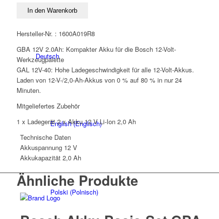
Set
In den Warenkorb
GBA
12V
Hersteller-Nr. : 1600A019R8
2,0
GBA 12V 2.0Ah: Kompakter Akku für die Bosch 12-Volt-
Ah
Deutsch
Werkzeugpalette
Menge
GAL 12V-40: Hohe Ladegeschwindigkeit für alle 12-Volt-Akkus.
Laden von 12-V-/2,0-Ah-Akkus von 0 % auf 80 % in nur 24
Minuten.
Mitgeliefertes Zubehör
1 x Ladegerät 2 x Akku 12 V Li-Ion 2,0 Ah
English
(
Englisch
)
Technische Daten
Akkuspannung
12 V
Akkukapazität
2,0 Ah
Ähnliche Produkte
Polski
(
Polnisch
)