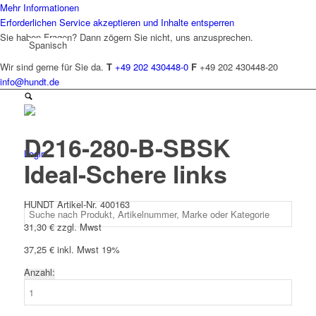
Mehr Informationen
Erforderlichen Service akzeptieren und Inhalte entsperren
Sie haben Fragen? Dann zögern Sie nicht, uns anzusprechen.
Spanisch
Wir sind gerne für Sie da.
T
+49 202 430448-0
F
+49 202 430448-20
info@hundt.de
D216-280-B-SBSK
Login
Ideal-Schere links
HUNDT Artikel-Nr. 400163
31,30
€
zzgl. Mwst
37,25
€
inkl. Mwst 19%
Anzahl:
D216-
280-
B-