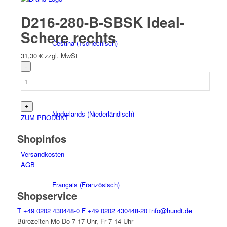
D216-280-B-SBSK Ideal-
Schere rechts
Čeština
(
Tschechisch
)
31,30
€
zzgl. MwSt
Nederlands
(
Niederländisch
)
ZUM PRODUKT
Shopinfos
Versandkosten
AGB
Français
(
Französisch
)
Shopservice
T
+49 0202 430448-0
F
+49 0202 430448-20
info@hundt.de
Bürozeiten Mo-Do 7-17 Uhr, Fr 7-14 Uhr