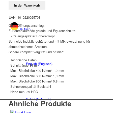
SBSK
In den Warenkorb
Ideal-
Schere
EAN: 4010220025703
links
Ohne Öffnungsanschlag.
Menge
Deutsch
Für durchlaufende gerade und Figurenschnitte.
Extra angespitzter Scherenkopf.
Schneide induktiv gehärtet und mit Mikroverzahnung für
abrutschsicheres Arbeiten.
Schere komplett vergütet und brüniert.
Technische Daten
English
(
Englisch
)
Schnittlänge
34 mm
Max. Blechdicke 400 N/mm²
1,2 mm
Max. Blechdicke 600 N/mm²
1,0 mm
Max. Blechdicke 800 N/mm²
0,8 mm
Schneidenqualität
Edelstahl
Härte
min. 59 HRC
Polski
(
Polnisch
)
Ähnliche Produkte