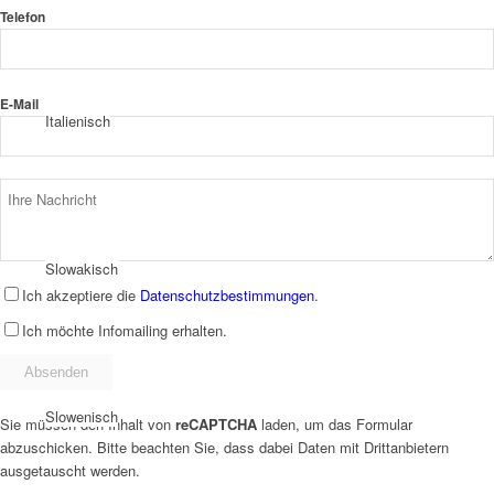
Telefon
E-Mail
Italienisch
Slowakisch
Ich akzeptiere die
Datenschutzbestimmungen
.
Ich möchte Infomailing erhalten.
Slowenisch
Sie müssen den Inhalt von
reCAPTCHA
laden, um das Formular
abzuschicken. Bitte beachten Sie, dass dabei Daten mit Drittanbietern
ausgetauscht werden.