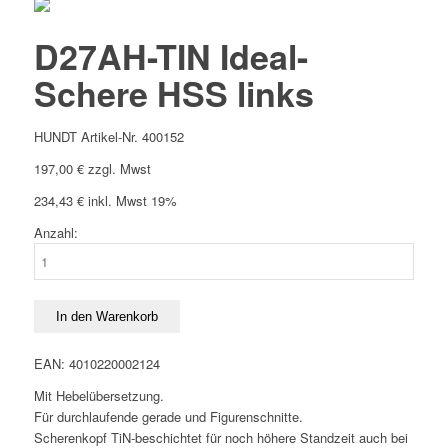
D27AH-TIN Ideal-
Schere HSS links
HUNDT Artikel-Nr. 400152
197,00
€
zzgl. Mwst
234,43
€
inkl. Mwst 19%
Anzahl:
D27AH-
TIN
Ideal-
Schere
In den Warenkorb
HSS
links
EAN: 4010220002124
Menge
Mit Hebelübersetzung.
Für durchlaufende gerade und Figurenschnitte.
Scherenkopf TiN‐beschichtet für noch höhere Standzeit auch bei