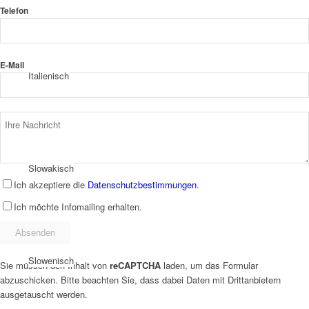
Telefon
E-Mail
Italienisch
Slowakisch
Ich akzeptiere die
Datenschutzbestimmungen
.
Ich möchte Infomailing erhalten.
Slowenisch
Sie müssen den Inhalt von
reCAPTCHA
laden, um das Formular
abzuschicken. Bitte beachten Sie, dass dabei Daten mit Drittanbietern
ausgetauscht werden.