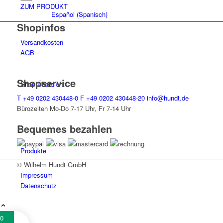
ZUM PRODUKT
Español
(
Spanisch
)
Shopinfos
Versandkosten
AGB
Shopservice
Shop-Übersicht
T
+49 0202 430448-0
F
+49 0202 430448-20
info@hundt.de
Bürozeiten Mo-Do 7-17 Uhr, Fr 7-14 Uhr
Bequemes bezahlen
Produkte
© Wilhelm Hundt GmbH
Impressum
Datenschutz
0
Alle Produkte