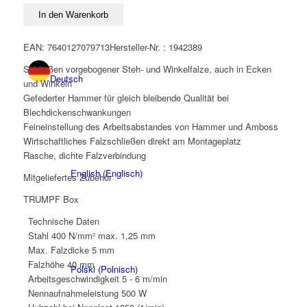
125
In den Warenkorb
Menge
EAN: 7640127079713
Hersteller-Nr. : 1942389
Schließen vorgebogener Steh- und Winkelfalze, auch in Ecken
Deutsch
und Winkeln
Gefederter Hammer für gleich bleibende Qualität bei
Blechdickenschwankungen
Feineinstellung des Arbeitsabstandes von Hammer und Amboss
Wirtschaftliches Falzschließen direkt am Montageplatz
Rasche, dichte Falzverbindung
English
(
Englisch
)
Mitgeliefertes Zubehör
TRUMPF Box
Technische Daten
Stahl 400 N/mm²
max. 1,25 mm
Max. Falzdicke
5 mm
Falzhöhe
40 mm
Polski
(
Polnisch
)
Arbeitsgeschwindigkeit
5 - 6 m/min
Nennaufnahmeleistung
500 W