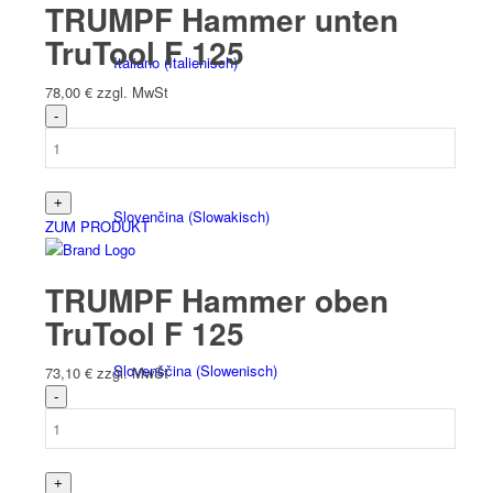
TRUMPF Hammer unten
TruTool F 125
Italiano
(
Italienisch
)
78,00
€
zzgl. MwSt
Slovenčina
(
Slowakisch
)
ZUM PRODUKT
TRUMPF Hammer oben
TruTool F 125
Slovenščina
(
Slowenisch
)
73,10
€
zzgl. MwSt