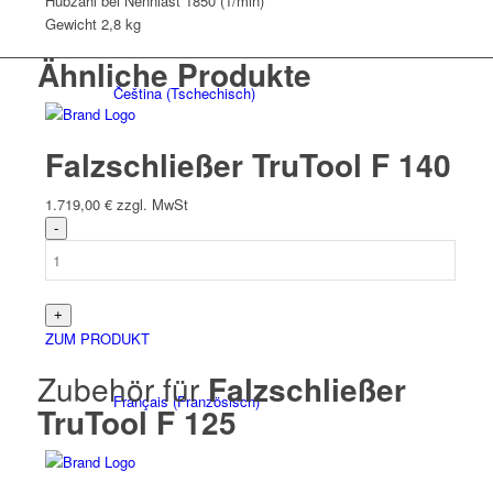
Hubzahl bei Nennlast
1850 (1/min)
Gewicht
2,8 kg
Ähnliche Produkte
Čeština
(
Tschechisch
)
Falzschließer TruTool F 140
1.719,00
€
zzgl. MwSt
Nederlands
(
Niederländisch
)
ZUM PRODUKT
Zubehör für
Falzschließer
Français
(
Französisch
)
TruTool F 125