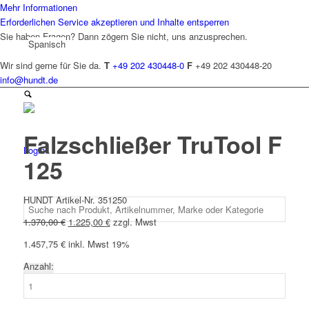
Mehr Informationen
Erforderlichen Service akzeptieren und Inhalte entsperren
Sie haben Fragen? Dann zögern Sie nicht, uns anzusprechen.
Spanisch
Wir sind gerne für Sie da.
T
+49 202 430448-0
F
+49 202 430448-20
info@hundt.de
Falzschließer TruTool F
Login
125
HUNDT Artikel-Nr. 351250
Ursprünglicher
Aktueller
1.370,00
€
1.225,00
€
zzgl. Mwst
Preis
Preis
1.457,75
€
inkl. Mwst 19%
war:
ist:
1.370,00 €
1.225,00 €.
Anzahl:
Falzschließer
TruTool
F