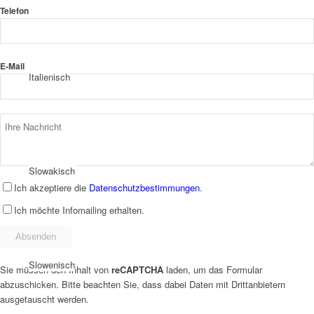
Telefon
E-Mail
Italienisch
Slowakisch
Ich akzeptiere die
Datenschutzbestimmungen
.
Ich möchte Infomailing erhalten.
Slowenisch
Sie müssen den Inhalt von
reCAPTCHA
laden, um das Formular
abzuschicken. Bitte beachten Sie, dass dabei Daten mit Drittanbietern
ausgetauscht werden.