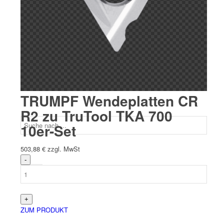
Team
Aktuelles
TRUMPF Wendeplatten CR
R2 zu TruTool TKA 700
10er-Set
503,88
€
zzgl. MwSt
ZUM PRODUKT