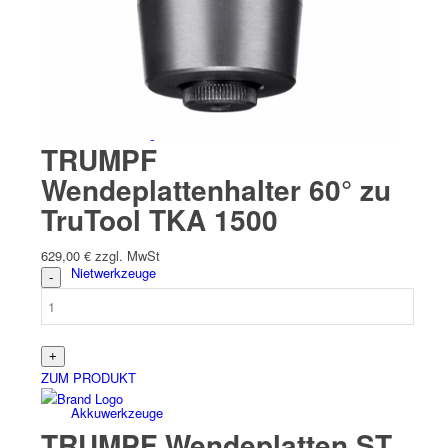
Hand­werk­zeuge
TRUMPF
Wendeplattenhalter 60° zu
TruTool TKA 1500
629,00
€
zzgl. MwSt
Niet­werk­zeuge
ZUM PRODUKT
Akkuwerkzeuge
TRUMPF Wendeplatten ST