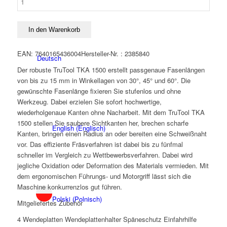
TruTool
TKA
1500
In den Warenkorb
mit
45°Werkzeug
EAN: 7640165436004
Hersteller-Nr. : 2385840
Deutsch
Menge
Der robuste TruTool TKA 1500 erstellt passgenaue Fasenlängen
von bis zu 15 mm in Winkellagen von 30°, 45° und 60°. Die
gewünschte Fasenlänge fixieren Sie stufenlos und ohne
Werkzeug. Dabei erzielen Sie sofort hochwertige,
wiederholgenaue Kanten ohne Nacharbeit. Mit dem TruTool TKA
1500 stellen Sie saubere Sichtkanten her, brechen scharfe
English
(
Englisch
)
Kanten, bringen einen Radius an oder bereiten eine Schweißnaht
vor. Das effiziente Fräsverfahren ist dabei bis zu fünfmal
schneller im Vergleich zu Wettbewerbsverfahren. Dabei wird
jegliche Oxidation oder Deformation des Materials vermieden. Mit
dem ergonomischen Führungs- und Motorgriff lässt sich die
Maschine konkurrenzlos gut führen.
Polski
(
Polnisch
)
Mitgeliefertes Zubehör
4 Wendeplatten Wendeplattenhalter Späneschutz Einfahrhilfe