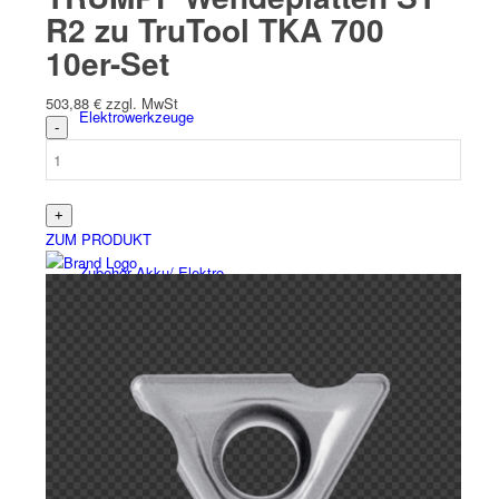
R2 zu TruTool TKA 700
10er-Set
503,88
€
zzgl. MwSt
Elektro­werk­zeuge
ZUM PRODUKT
Zubehör Akku/ Elektro
Schweiß­werk­zeuge