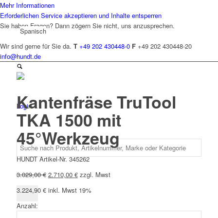
Mehr Informationen
Erforderlichen Service akzeptieren und Inhalte entsperren
Sie haben Fragen? Dann zögern Sie nicht, uns anzusprechen.
Spanisch
Wir sind gerne für Sie da.
T
+49 202 430448-0
F
+49 202 430448-20
info@hundt.de
Kantenfräse TruTool
Login
TKA 1500 mit
45°Werkzeug
HUNDT Artikel-Nr. 345262
Ursprünglicher
Aktueller
3.029,00
€
2.710,00
€
zzgl. Mwst
Preis
Preis
3.224,90
€
inkl. Mwst 19%
war:
ist:
3.029,00 €
2.710,00 €.
Anzahl:
Kantenfräse