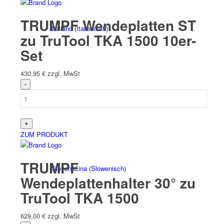
TRUMPF Wendeplatten ST
Italiano
(
Italienisch
)
zu TruTool TKA 1500 10er-
Set
430,95
€
zzgl. MwSt
Slovenčina
(
Slowakisch
)
ZUM PRODUKT
TRUMPF
Slovenščina
(
Slowenisch
)
Wendeplattenhalter 30° zu
TruTool TKA 1500
629,00
€
zzgl. MwSt