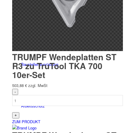
Elektro
TRUMPF Wendeplatten ST
R3 zu TruTool TKA 700
Bau­stellen­aus­rüstung
10er-Set
503,88
€
zzgl. MwSt
Arbeits­schutz
ZUM PRODUKT