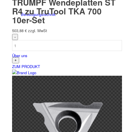
TRUMPF Wendeplatten ST
R4 zu TruTool TKA 700
Befesti­gungs­technik
10er-Set
503,88
€
zzgl. MwSt
Über uns
ZUM PRODUKT
Kontakt