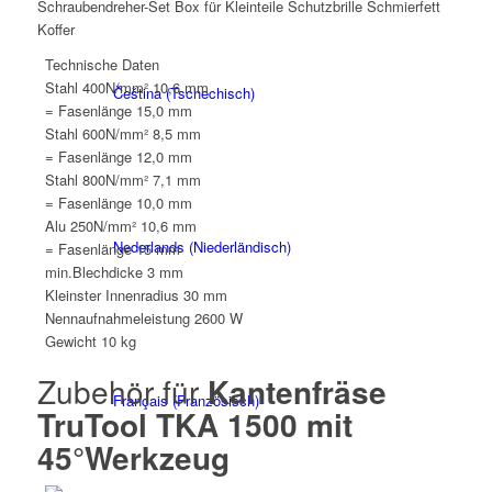
Schraubendreher-Set Box für Kleinteile Schutzbrille Schmierfett
Koffer
Technische Daten
Stahl 400N/mm²
10,6 mm
Čeština
(
Tschechisch
)
= Fasenlänge
15,0 mm
Stahl 600N/mm²
8,5 mm
= Fasenlänge
12,0 mm
Stahl 800N/mm²
7,1 mm
= Fasenlänge
10,0 mm
Alu 250N/mm²
10,6 mm
Nederlands
(
Niederländisch
)
= Fasenlänge
15 mm
min.Blechdicke
3 mm
Kleinster Innenradius
30 mm
Nennaufnahmeleistung
2600 W
Gewicht
10 kg
Zubehör für
Kantenfräse
Français
(
Französisch
)
TruTool TKA 1500 mit
45°Werkzeug