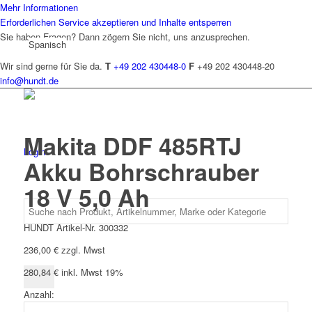
Mehr Informationen
Erforderlichen Service akzeptieren und Inhalte entsperren
Sie haben Fragen? Dann zögern Sie nicht, uns anzusprechen.
Spanisch
Wir sind gerne für Sie da.
T
+49 202 430448-0
F
+49 202 430448-20
info@hundt.de
Makita DDF 485RTJ
Login
Akku Bohrschrauber
18 V 5,0 Ah
HUNDT Artikel-Nr. 300332
236,00
€
zzgl. Mwst
280,84
€
inkl. Mwst 19%
Anzahl:
Makita