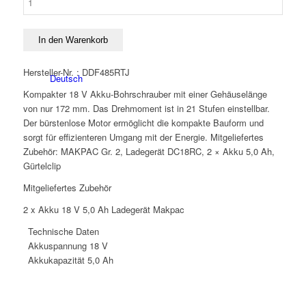
DDF
485RTJ
Akku
In den Warenkorb
Bohrschrauber
18
Hersteller-Nr. : DDF485RTJ
Deutsch
V
Kompakter 18 V Akku-Bohrschrauber mit einer Gehäuselänge
5,0
von nur 172 mm. Das Drehmoment ist in 21 Stufen einstellbar.
Ah
Der bürstenlose Motor ermöglicht die kompakte Bauform und
Menge
sorgt für effizienteren Umgang mit der Energie. Mitgeliefertes
Zubehör: MAKPAC Gr. 2, Ladegerät DC18RC, 2 × Akku 5,0 Ah,
Gürtelclip
Mitgeliefertes Zubehör
2 x Akku 18 V 5,0 Ah Ladegerät Makpac
Technische Daten
Akkuspannung
18 V
Akkukapazität
5,0 Ah