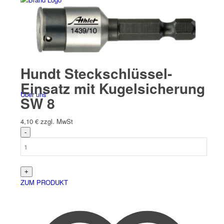
Hundt Steckschlüssel-
Einsatz mit Kugelsicherung
Über uns
SW 8
4,10
€
zzgl. MwSt
ZUM PRODUKT