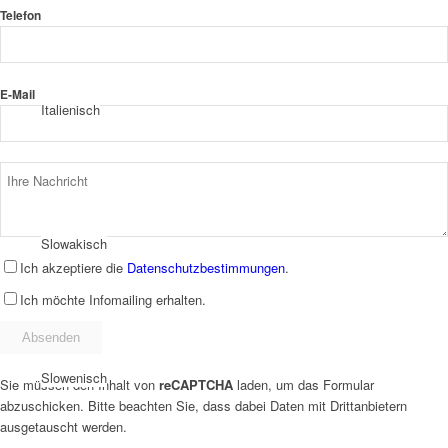
Telefon
E-Mail
Italienisch
Slowakisch
Ich akzeptiere die
Datenschutzbestimmungen
.
Ich möchte Infomailing erhalten.
Slowenisch
Sie müssen den Inhalt von
reCAPTCHA
laden, um das Formular
abzuschicken. Bitte beachten Sie, dass dabei Daten mit Drittanbietern
ausgetauscht werden.