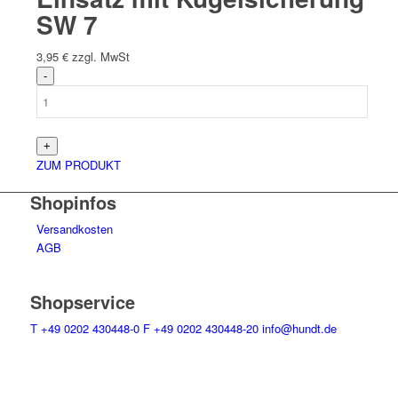
SW 7
3,95
€
zzgl. MwSt
ZUM PRODUKT
Shopinfos
Versandkosten
AGB
Shopservice
T
+49 0202 430448-0
F
+49 0202 430448-20
info@hundt.de
Bürozeiten Mo-Do 7-17 Uhr, Fr 7-14 Uhr
Bequemes bezahlen