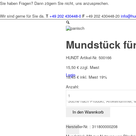
Sie haben Fragen? Dann zögern Sie nicht, uns anzusprechen.
Wir sind gerne für Sie da.
T
+49 202 430448-0
F
+49 202 430448-20
info@hu
Spanisch
Mundstück für
HUNDT Artikel-Nr. 500166
15,50
€
zzgl. Mwst
Login
18,45
€
inkl. Mwst 19%
Anzahl:
Mundstück
für
Blindnietmuttern
M8
In den Warenkorb
Menge
Hersteller-Nr. : 311800000208