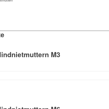
etmuttern
te
lindnietmuttern M3