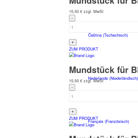
Mundstück für B
15,50
€
zzgl. MwSt
Čeština
(
Tschechisch
)
ZUM PRODUKT
Mundstück für B
Nederlands
(
Niederländisch
)
15,50
€
zzgl. MwSt
ZUM PRODUKT
Français
(
Französisch
)