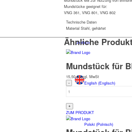
Mundstück M8 zur Nutzung von Blindni
Mundstücke geeignet für:
VNG 361, VNG 801, VNG 802
Technische Daten
Material
Stahl, gehärtet
Ähnliche Produk
Deutsch
Mundstück für B
15,50
€
zzgl. MwSt
English
(
Englisch
)
ZUM PRODUKT
Polski
(
Polnisch
)