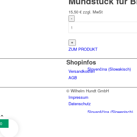
Mundstück für B
15,50
€
zzgl. MwSt
Italiano
(
Italienisch
)
ZUM PRODUKT
Shopinfos
Slovenčina
(
Slowakisch
)
Versandkosten
AGB
© Wilhelm Hundt GmbH
Impressum
Datenschutz
Slovenščina
(
Slowenisch
)
0