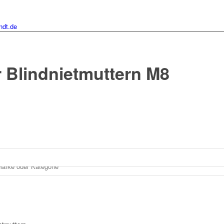
ndt.de
 Blindnietmuttern M8