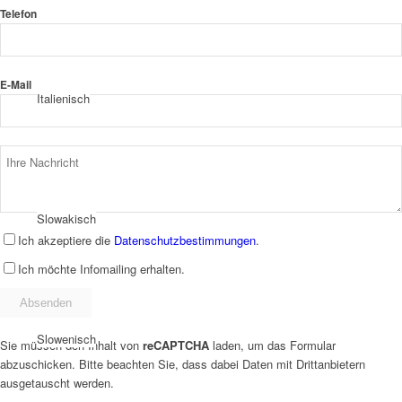
Telefon
E-Mail
Italienisch
Slowakisch
Ich akzeptiere die
Datenschutzbestimmungen
.
Ich möchte Infomailing erhalten.
Slowenisch
Sie müssen den Inhalt von
reCAPTCHA
laden, um das Formular
abzuschicken. Bitte beachten Sie, dass dabei Daten mit Drittanbietern
ausgetauscht werden.