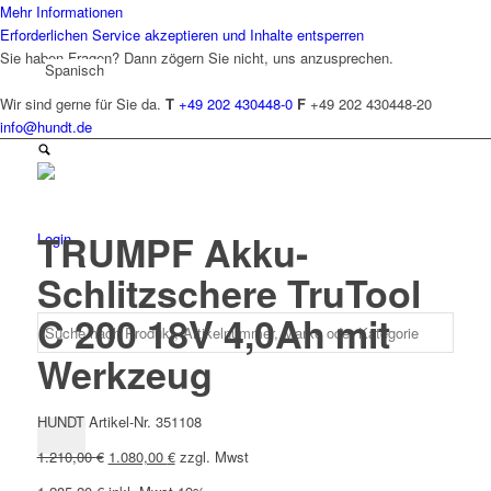
Mehr Informationen
Erforderlichen Service akzeptieren und Inhalte entsperren
Sie haben Fragen? Dann zögern Sie nicht, uns anzusprechen.
Spanisch
Wir sind gerne für Sie da.
T
+49 202 430448-0
F
+49 202 430448-20
info@hundt.de
TRUMPF Akku-
Login
Schlitzschere TruTool
C 200 18V 4,0Ah mit
Werkzeug
HUNDT Artikel-Nr. 351108
Ursprünglicher
Aktueller
1.210,00
€
1.080,00
€
zzgl. Mwst
Preis
Preis