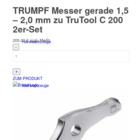
TRUMPF Messer gerade 1,5
– 2,0 mm zu TruTool C 200
2er-Set
205,00
€
zzgl. MwSt
Hand­werk­zeuge
ZUM PRODUKT
Niet­werk­zeuge
Akkuwerkzeuge