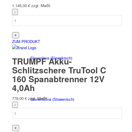
1.145,00
€
zzgl. MwSt
Italiano
(
Italienisch
)
ZUM PRODUKT
Slovenčina
(
Slowakisch
)
TRUMPF Akku-
Schlitzschere TruTool C
160 Spanabtrenner 12V
4,0Ah
779,00
€
zzgl. MwSt
Slovenščina
(
Slowenisch
)