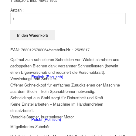
1.285,20
€
inkl. Mwst 19%
war:
ist:
1.210,00 €
1.080,00 €.
Anzahl:
TRUMPF
Akku-
Schlitzschere
Deutsch
TruTool
In den Warenkorb
C
200
EAN: 7630126702064
Hersteller-Nr. : 2525317
18V
Optimal zum schnelleren Schneiden von Wickelfalzrohren und
4,0Ah
gedoppelten Blechen dank verzahnter Schneidleisten (bewirkt
mit
einen Eigenvorschub und reduziert die Vorschubkraft).
Werkzeug
English
(
Englisch
)
Verwindungsfreie Schnitte.
Menge
Offener Schneidkopf für einfaches Zurückziehen der Maschine
aus dem Blech – kein Spanabtrenner notwendig.
Schneidkopf aus Stahl sorgt für Robustheit und Kraft.
Keine Einstellarbeiten – Maschine im Handumdrehen
einsatzbereit.
Verschleißarmer, bürstenloser Motor.
Polski
(
Polnisch
)
Mitgeliefertes Zubehör