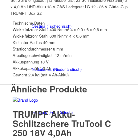
Set Spiro eingebaut (1x Messer SC, 2x Schneidleiste verzahnt) 2
x 4,0 Ah LiHD-Akku 18 V CAS Ladegerät LG 12 - 36 V Gürtel-Clip
TRUMPF Box S2
Technische Daten
Čeština
(
Tschechisch
)
Wickelfalzrohr Stahl 400 N/mm²
4 x 0,9 / 6 x 0,6 mm
Wickelfalzrohr Stahl 600 N/nm²
4 x 0,6 mm
Kleinster Radius
40 mm
Startlochdurchmesser
8 mm
Arbeitsgeschwindigkeit
12 m/min
Akkuspannung
18 V
Akkukapazität
4,0 Ah
Nederlands
(
Niederländisch
)
Gewicht
2,4 kg (mit 4 Ah-Akku)
Ähnliche Produkte
TRUMPF Akku-
Français
(
Französisch
)
Schlitzschere TruTool C
250 18V 4,0Ah