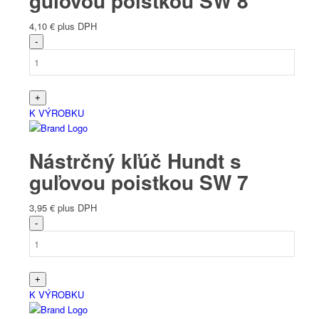
guľovou poistkou SW 8
4,10
€
plus DPH
K VÝROBKU
Nástrčný kľúč Hundt s
guľovou poistkou SW 7
3,95
€
plus DPH
K VÝROBKU