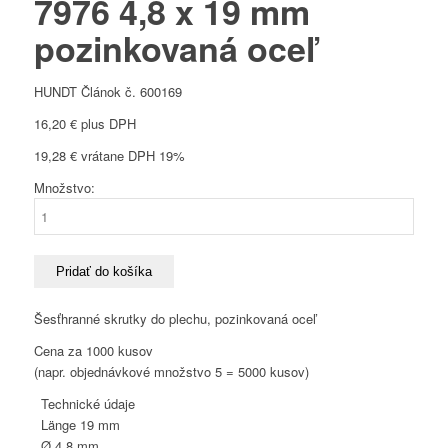
7976 4,8 x 19 mm
pozinkovaná oceľ
HUNDT Článok č. 600169
16,20
€
plus DPH
19,28
€
vrátane DPH 19%
Množstvo:
množstvo
Skrutka
do
plechu
Pridať do košíka
DIN
7976
Šesťhranné skrutky do plechu, pozinkovaná oceľ
4,8
Cena za 1000 kusov
x
(napr. objednávkové množstvo 5 = 5000 kusov)
19
mm
Technické údaje
pozinkovaná
Länge
19 mm
oceľ
Ø 4,8 mm