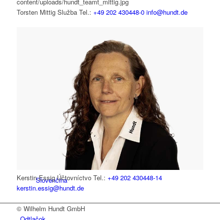
Torsten Mittig
Služba
Tel.:
+49 202 430448-0
info@hundt.de
Španielčina
Predajňa náradia
Katalógy
Kerstin Essig
Účtovníctvo
Tel.:
+49 202 430448-14
Slovenčina
kerstin.essig@hundt.de
© Wilhelm Hundt GmbH
Odtlačok