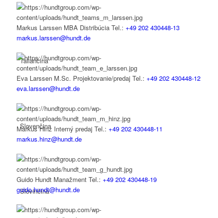
Markus Larssen MBA
Distribúcia
Tel.:
+49 202 430448-13
markus.larssen@hundt.de
Taliančina
Eva Larssen M.Sc.
Projektovanie/predaj
Tel.:
+49 202 430448-12
eva.larssen@hundt.de
Slovenčina
Markus Hinz
Interný predaj
Tel.:
+49 202 430448-11
markus.hinz@hundt.de
Guido Hundt
Manažment
Tel.:
+49 202 430448-19
guido.hundt@hundt.de
Slovinčina