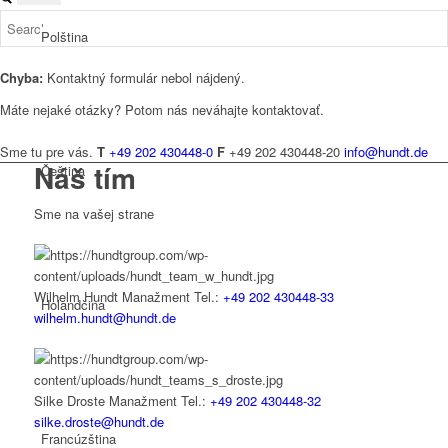
Polština
Chyba:
Kontaktný formulár nebol nájdený.
Máte nejaké otázky? Potom nás neváhajte kontaktovať.
Sme tu pre vás.
T
+49 202 430448-0
F
+49 202 430448-20
info@hundt.de
Náš tím
Čeština
Sme na vašej strane
Wilhelm Hundt
Manažment
Tel.:
+49 202 430448-33
Holandčina
wilhelm.hundt@hundt.de
Silke Droste
Manažment
Tel.:
+49 202 430448-32
silke.droste@hundt.de
Francúzština