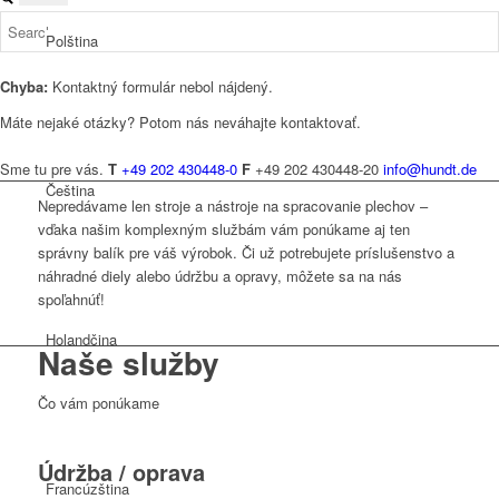
Polština
Chyba:
Kontaktný formulár nebol nájdený.
Máte nejaké otázky? Potom nás neváhajte kontaktovať.
Sme tu pre vás.
T
+49 202 430448-0
F
+49 202 430448-20
info@hundt.de
Čeština
Nepredávame len stroje a nástroje na spracovanie plechov –
vďaka našim komplexným službám vám ponúkame aj ten
správny balík pre váš výrobok. Či už potrebujete príslušenstvo a
náhradné diely alebo údržbu a opravy, môžete sa na nás
spoľahnúť!
Holandčina
Naše
služby
Čo vám ponúkame
Údržba / oprava
Francúzština