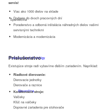
servis!
Viac ako 1000 dielov na sklade
Dodanie do dvoch pracovných dní
Španielčina
Poradenstvo a odborná inštalácia náhradných dielov našimi
servisnými technikmi
Modernizácia a modernizácia
Príslušenstvo
Predajňa náradia
Katalógy
Existujúce stroje radi vybavíme ďalším zariadením. Napríklad:
Riadkové dierovanie:
Dierovacie jednotky
Dierovače a raznice
Slovenčina
Korálkovacie stroje:
Valčeky
Kľúč na valčeky
Dopravné zariadenia pre stohovače