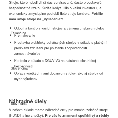
Stroje, ktoré neboli dlhší čas servisované, často predstavujú
bezpečnostné riziko. Keďže kedysi išlo o veľkú investíciu, je
ekonomicky zmysluplné podrobiť tieto stroje kontrole.
Pošlite
nám svoje stroje na „vyliečenie“!
Odborná kontrola vašich strojov a výmena chybných dielov
Taliančina
Premaľovanie
Prestavba elektricky poháňaných strojov v súlade s platnými
predpismi združení pre poistenie zodpovednosti
zamestnávateľov
Kontrola v súlade s DGUV V3 na zaistenie elektrickej
bezpečnosti
Slovenčina
Oprava všetkých nami dodaných strojov, ako aj strojov od
iných výrobcov
Náhradné diely
Slovinčina
V našom sklade máme náhradné diely pre mnohé izolačné stroje
(HUNDT a iné značky).
Pre vás to znamená spoľahlivý a rýchly