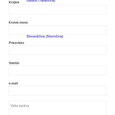
Italiano
(
Taliančina
)
Krajina
Krstné meno
Slovenščina
(
Slovinčina
)
Priezvisko
Telefón
Español
(
Španielčina
)
e-mail
Stroje