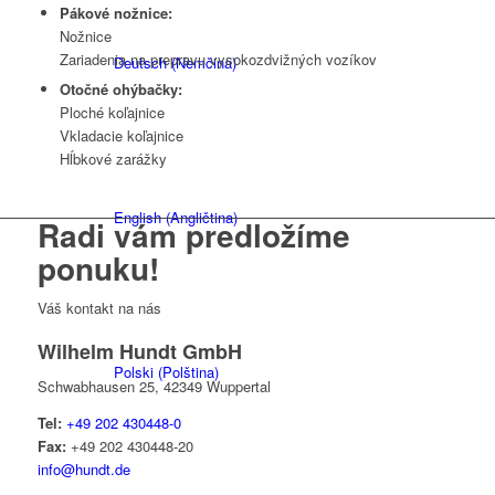
Pákové nožnice:
Nožnice
Zariadenia na prepravu vysokozdvižných vozíkov
Deutsch
(
Nemčina
)
Otočné ohýbačky:
Ploché koľajnice
Vkladacie koľajnice
Hĺbkové zarážky
English
(
Angličtina
)
Radi vám predložíme
ponuku!
Váš kontakt na nás
Wilhelm Hundt GmbH
Polski
(
Polština
)
Schwabhausen 25, 42349 Wuppertal
Tel:
+49 202 430448-0
Fax:
+49 202 430448-20
info@hundt.de