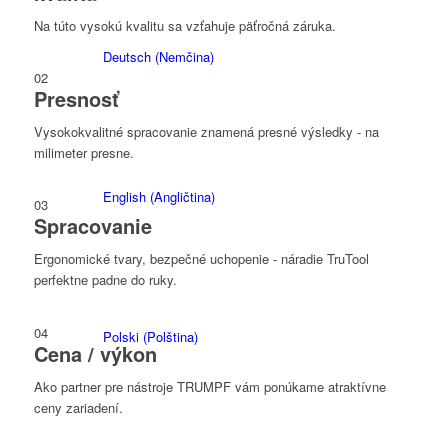
Na túto vysokú kvalitu sa vzťahuje päťročná záruka.
Deutsch
(
Nemčina
)
02
Presnosť
Vysokokvalitné spracovanie znamená presné výsledky - na
milimeter presne.
English
(
Angličtina
)
03
Spracovanie
Ergonomické tvary, bezpečné uchopenie - náradie TruTool
perfektne padne do ruky.
04
Polski
(
Polština
)
Cena / výkon
Ako partner pre nástroje TRUMPF vám ponúkame atraktívne
ceny zariadení.