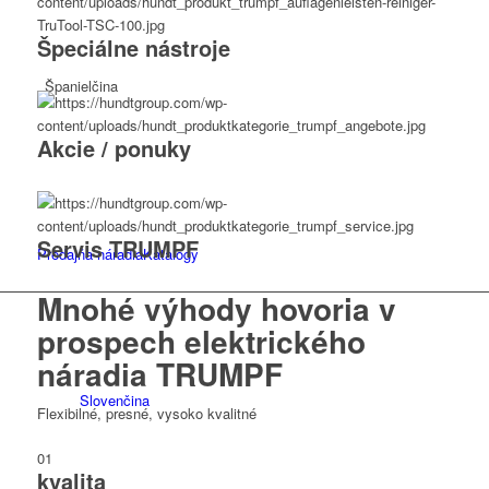
Špeciálne nástroje
Španielčina
Akcie / ponuky
Servis TRUMPF
Predajňa náradia
Katalógy
Mnohé výhody
hovoria v
prospech elektrického
náradia TRUMPF
Slovenčina
Flexibilné, presné, vysoko kvalitné
01
kvalita