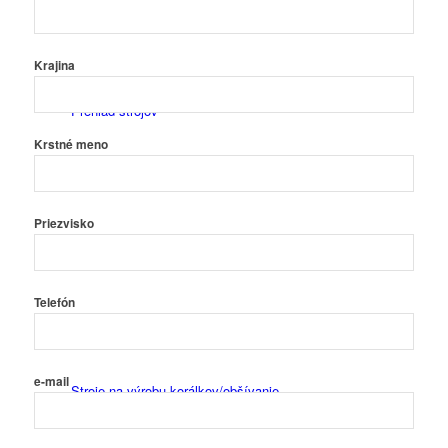
Krajina
Prehľad strojov
Krstné meno
Priezvisko
Izolačné stroje
Telefón
e-mail
Stroje na výrobu korálkov/obšívanie