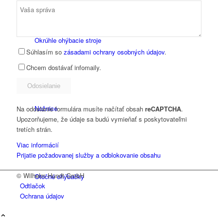
Okrúhle ohýbacie stroje
Súhlasím so
zásadami ochrany osobných údajov
.
Chcem dostávať infomaily.
Nožnice
Na odoslanie formulára musíte načítať obsah
reCAPTCHA
.
Upozorňujeme, že údaje sa budú vymieňať s poskytovateľmi
tretích strán.
Viac informácií
Prijatie požadovanej služby a odblokovanie obsahu
© Wilhelm Hundt GmbH
Otočné ohýbačky
Odtlačok
Ochrana údajov