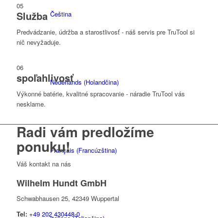
05
Služba
Čeština
Predvádzanie, údržba a starostlivosť - náš servis pre TruTool si
nič nevyžaduje.
06
spoľahlivosť
Nederlands
(
Holandčina
)
Výkonné batérie, kvalitné spracovanie - náradie TruTool vás
nesklame.
Radi vám predložíme
ponuku!
Français
(
Francúzština
)
Váš kontakt na nás
Wilhelm Hundt GmbH
Schwabhausen 25, 42349 Wuppertal
Tel:
+49 202 430448-0