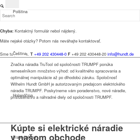
Polština
Chyba:
Kontaktný formulár nebol nájdený.
Máte nejaké otázky? Potom nás neváhajte kontaktovať.
Čeština
Sme tu pre vás.
T
+49 202 430448-0
F
+49 202 430448-20
info@hundt.de
Značka náradia TruTool od spoločnosti TRUMPF ponúka
remeselníkom množstvo výhod: od kvalitného spracovania a
optimálnej manipulácie až po dlhodobú záruku. Spoločnosť
Wilhelm Hundt GmbH je autorizovaným predajcom elektrického
náradia TRUMPF. Poskytneme vám poradenstvo, nové náradie,
Holandčina
príslušenstvo a náhradné diely od spoločnosti TRUMPF.
Kúpte si elektrické náradie
v našom obchode
Francúzština