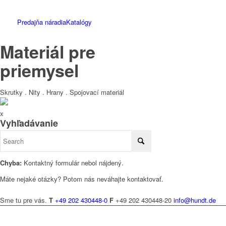
Predajňa náradia
Katalógy
Materiál pre
priemysel
Skrutky . Nity . Hrany . Spojovací materiál
x
Vyhľadávanie
Chyba:
Kontaktný formulár nebol nájdený.
Máte nejaké otázky? Potom nás neváhajte kontaktovať.
Sme tu pre vás.
T
+49 202 430448-0
F
+49 202 430448-20
info@hundt.de