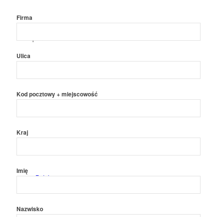
Firma
Hiszpański
Ulica
Kod pocztowy + miejscowość
Sklep z narzędziami
Katalogi
Kraj
Imię
Polski
Nazwisko