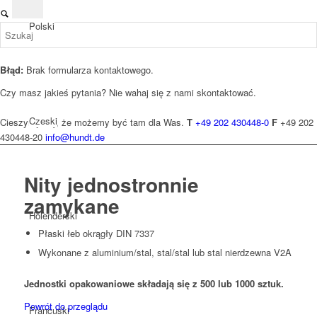
Polski
Błąd:
Brak formularza kontaktowego.
Czy masz jakieś pytania? Nie wahaj się z nami skontaktować.
Czeski
Cieszymy się, że możemy być tam dla Was.
T
+49 202 430448-0
F
+49 202
430448-20
info@hundt.de
Nity jednostronnie
zamykane
Holenderski
Płaski łeb okrągły DIN 7337
Wykonane z aluminium/stal, stal/stal lub stal nierdzewna V2A
Jednostki opakowaniowe składają się z 500 lub 1000 sztuk.
Powrót do przeglądu
Francuski