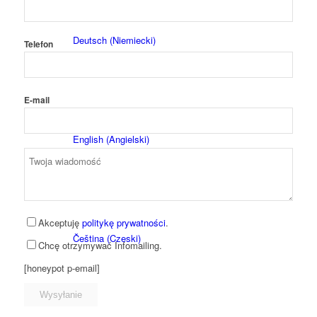
Deutsch
(
Niemiecki
)
Telefon
E-mail
English
(
Angielski
)
Akceptuję
politykę prywatności
.
Čeština
(
Czeski
)
Chcę otrzymywać Infomailing.
[honeypot p-email]