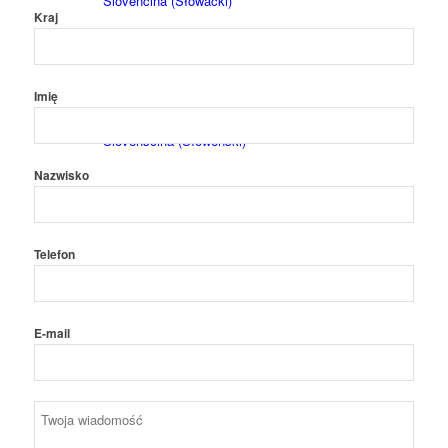
Slovenčina
(
Słowacki
)
Kraj
Imię
Slovenščina
(
Słoweński
)
Nazwisko
Telefon
Español
(
Hiszpański
)
E-mail
Maszyny