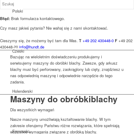
Polski
Błąd:
Brak formularza kontaktowego.
Czy masz jakieś pytania? Nie wahaj się z nami skontaktować.
Cieszymy się, że możemy być tam dla Was.
T
+49 202 430448-0
F
+49 202
430448-20
info@hundt.de
Czeski
Bazując na wieloletnim doświadczeniu produkujemy i
serwisujemy maszyny do obróbki blachy. Zawsze, gdy arkusz
blachy musi być perforowany, zaokrąglony lub cięty, znajdziesz u
nas odpowiednią maszynę i odpowiednie narzędzie do tego
zadania.
Holenderski
Maszyny do
obróbki
blachy
Dla wszystkich wymagań
Nasze maszyny umożliwiają kształtowanie blachy. W tym
zakresie oferujemy Państwu różne rozwiązania, które spełniają
Francuski
wszystkie wymagania związane z obróbką blachy.