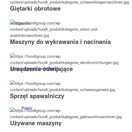
Giętarki obrotowe
Hiszpański
Maszyny do wykrawania i nacinania
Urządzenia odwijające
Sklep z narzędziami
Katalogi
Sprzęt spawalniczy
Polski
Używane maszyny