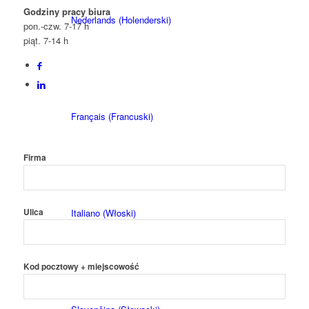
Godziny pracy biura
Nederlands
(
Holenderski
)
pon.-czw. 7-17 h
piąt. 7-14 h
Français
(
Francuski
)
Firma
Ulica
Italiano
(
Włoski
)
Kod pocztowy + miejscowość