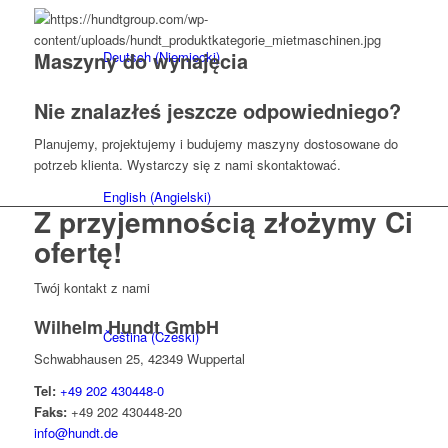
Maszyny do wynajęcia
Deutsch
(
Niemiecki
)
Nie znalazłeś jeszcze odpowiedniego?
Planujemy, projektujemy i budujemy maszyny dostosowane do
potrzeb klienta. Wystarczy się z nami skontaktować.
English
(
Angielski
)
Z przyjemnością złożymy Ci
ofertę!
Twój kontakt z nami
Wilhelm Hundt GmbH
Čeština
(
Czeski
)
Schwabhausen 25, 42349 Wuppertal
Tel:
+49 202 430448-0
Faks:
+49 202 430448-20
info@hundt.de