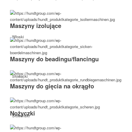
Maszyny izolujące
Włoski
Maszyny do beadingu/flancingu
Słowacki
Maszyny do gięcia na okrągło
Nożyczki
Słoweński