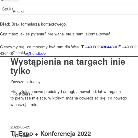
Polski
Błąd:
Brak formularza kontaktowego.
Czy masz jakieś pytania? Nie wahaj się z nami skontaktować.
Cieszymy się, że możemy być tam dla Was.
T
+49 202 430448-0
F
+49 202
Czeski
430448-20
info@hundt.de
Wystąpienia na targach
i
nie
tylko
Zawsze aktualny
Ekscytujące nowe produkty i usługi, a nawet udział w targach –
Holenderski
to pierwsze miejsce, w którym można dowiedzieć się, co nowego
w naszej firmie.
2022-05-25
TI-Expo + Konferencja 2022
Francuski