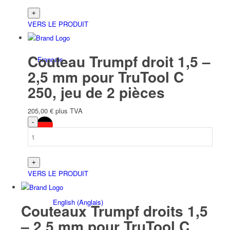
VERS LE PRODUIT
Couteau Trumpf droit 1,5 –
Français
2,5 mm pour TruTool C
250, jeu de 2 pièces
205,00
€
plus TVA
Deutsch
(
Allemand
)
VERS LE PRODUIT
English
(
Anglais
)
Couteaux Trumpf droits 1,5
– 2,5 mm pour TruTool C