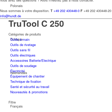
Vous avez des questions ? Alors n'hésitez pas à nous contacter.
Polonais
Nous sommes à votre disposition.
T
+49 202 430448-0
F
+49 202 430448-20
info@hundt.de
TruTool C 250
Catégories de produits
Tchèque
Outils à main
Outils de rivetage
Outils sans fil
Outils électriques
Accessoires Batterie/Electrique
Outils de soudage
Électricité
Néerlandais
Équipement de chantier
Technique de fixation
Santé et sécurité au travail
Nouveautés & promotions
Filtre
Français