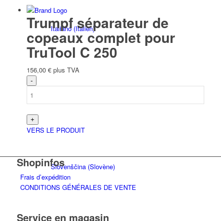
Trumpf séparateur de
Italiano
(
Italien
)
copeaux complet pour
TruTool C 250
156,00
€
plus TVA
Slovenčina
(
Slave
)
VERS LE PRODUIT
Shopinfos
Slovenščina
(
Slovène
)
Frais d’expédition
CONDITIONS GÉNÉRALES DE VENTE
Service en magasin