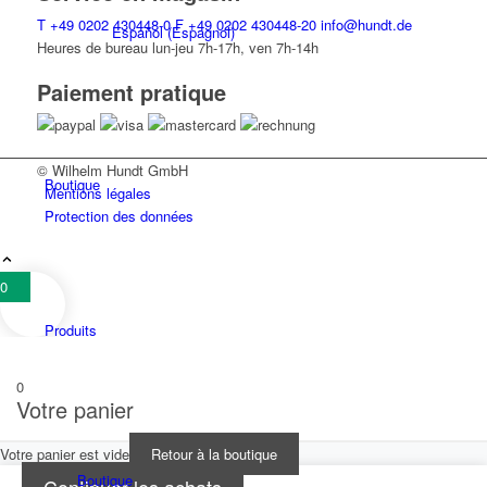
T
+49 0202 430448-0
F
+49 0202 430448-20
info@hundt.de
Español
(
Espagnol
)
Heures de bureau lun-jeu 7h-17h, ven 7h-14h
Paiement pratique
© Wilhelm Hundt GmbH
Boutique
Mentions légales
Protection des données
0
Produits
0
Votre panier
Votre panier est vide
Retour à la boutique
Boutique