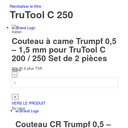
Réinitialiser le filtre
TruTool C 250
Italien
Couteau à came Trumpf 0,5
– 1,5 mm pour TruTool C
200 / 250 Set de 2 pièces
224,00
€
plus TVA
Slave
VERS LE PRODUIT
Slovène
Couteau CR Trumpf 0,5 –