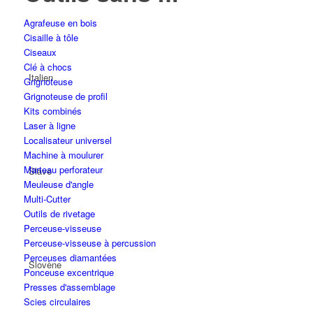
Agrafeuse en bois
Cisaille à tôle
Ciseaux
Clé à chocs
Italien
Grignoteuse
Grignoteuse de profil
Kits combinés
Laser à ligne
Localisateur universel
Machine à moulurer
Marteau perforateur
Slave
Meuleuse d'angle
Multi-Cutter
Outils de rivetage
Perceuse-visseuse
Perceuse-visseuse à percussion
Perceuses diamantées
Slovène
Ponceuse excentrique
Presses d'assemblage
Scies circulaires