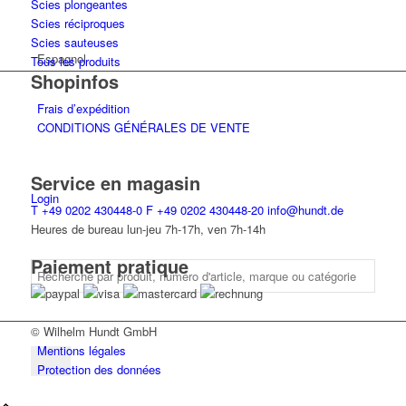
Scies plongeantes
Scies réciproques
Scies sauteuses
Espagnol
Tous les produits
Shopinfos
Frais d’expédition
CONDITIONS GÉNÉRALES DE VENTE
Service en magasin
Login
T
+49 0202 430448-0
F
+49 0202 430448-20
info@hundt.de
Heures de bureau lun-jeu 7h-17h, ven 7h-14h
Paiement pratique
© Wilhelm Hundt GmbH
Mentions légales
Protection des données