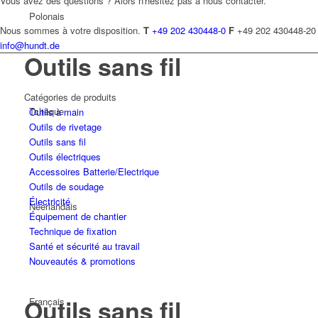
Vous avez des questions ? Alors n'hésitez pas à nous contacter.
Polonais
Nous sommes à votre disposition.
T
+49 202 430448-0
F
+49 202 430448-20
info@hundt.de
Outils sans fil
Catégories de produits
Tchèque
Outils à main
Outils de rivetage
Outils sans fil
Outils électriques
Accessoires Batterie/Electrique
Outils de soudage
Électricité
Néerlandais
Équipement de chantier
Technique de fixation
Santé et sécurité au travail
Nouveautés & promotions
Outils sans fil
Français