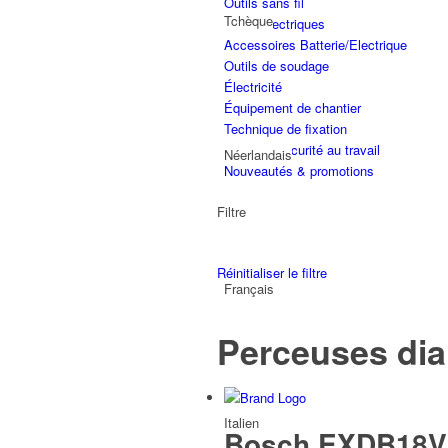
Outils sans fil
Tchèque
Outils électriques
Accessoires Batterie/Electrique
Outils de soudage
Électricité
Équipement de chantier
Technique de fixation
Santé et sécurité au travail
Néerlandais
Nouveautés & promotions
Filtre
Réinitialiser le filtre
Français
Perceuses di
Italien
Bosch EXDB18V2-