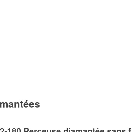
amantées
180 Perceuse diamantée sans fi