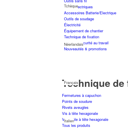
Outils sans fil
Tchèque
Outils électriques
Accessoires Batterie/Electrique
Outils de soudage
Électricité
Équipement de chantier
Technique de fixation
Santé et sécurité au travail
Néerlandais
Nouveautés & promotions
Technique de 
Français
Fermetures à capuchon
Points de soudure
Rivets aveugles
Vis à tête hexagonale
Vis à tôle à tête hexagonale
Italien
Tous les produits