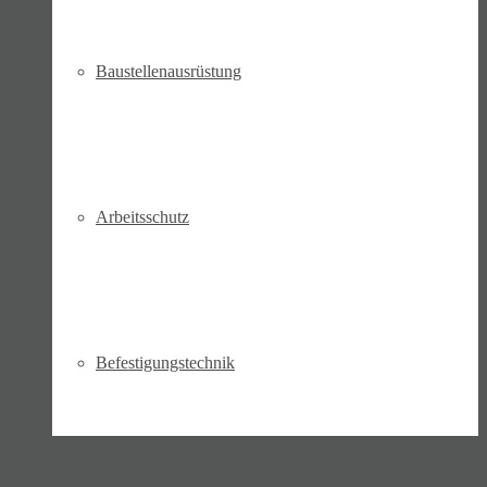
Bau­stellen­aus­rüstung
Arbeits­schutz
Befesti­gungs­technik