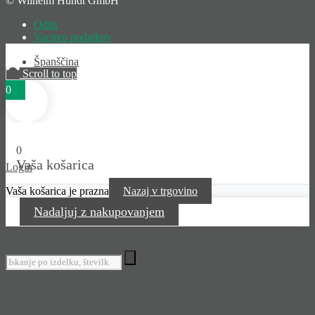
© Wilhelm Hundt GmbH
Odtis
Varstvo podatkov
Španščina
Scroll to top
0
0
Vaša košarica
Login
Vaša košarica je prazna
Nazaj v trgovino
Nadaljuj z nakupovanjem