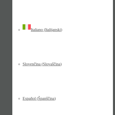
Italiano
(
Italijanski
)
Slovenčina
(
Slovaščina
)
Español
(
Španščina
)