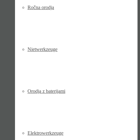
Ročna orodja
Niet­werk­zeuge
Orodja z baterijami
Elektro­werk­zeuge