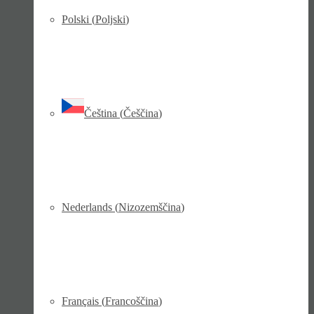
Polski
(
Poljski
)
Čeština
(
Češčina
)
Nederlands
(
Nizozemščina
)
Français
(
Francoščina
)