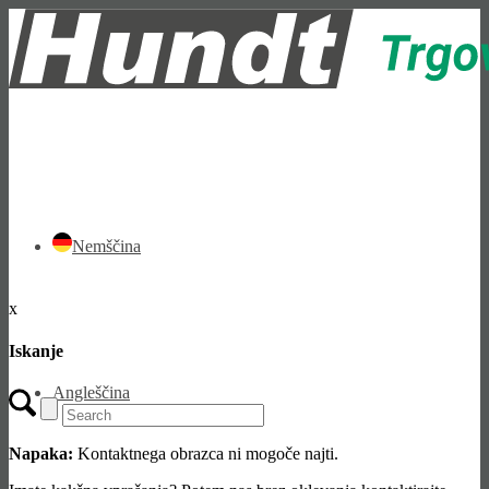
Nemščina
x
Iskanje
Angleščina
Napaka:
Kontaktnega obrazca ni mogoče najti.