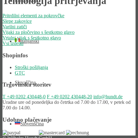
Tehnologija pritrjevanja
Pritrdilni elementi za pokrovčke
Slepe zakovice
Varilni zatiči
Vijaki za pločevino s šestkotno glavo
Vrtalni vijak s šestkotno glavo
Italijanski
Vsi izdelki
Shopinfos
Stroški pošiljanja
GTC
Slovaščina
Trgovinska storitev
T
+49 0202 430448-0
F
+49 0202 430448-20
info@hundt.de
Uradne ure od ponedeljka do četrtka od 7.00 do 17.00, v petek od
7.00 do 14.00.
Udobno plačevanje
Slovenščina