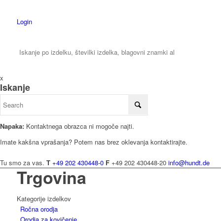
Login
x
Iskanje
Napaka:
Kontaktnega obrazca ni mogoče najti.
Imate kakšna vprašanja? Potem nas brez oklevanja kontaktirajte.
Tu smo za vas.
T
+49 202 430448-0
F
+49 202 430448-20
info@hundt.de
Trgovina
Kategorije izdelkov
Ročna orodja
Orodja za kovičenje