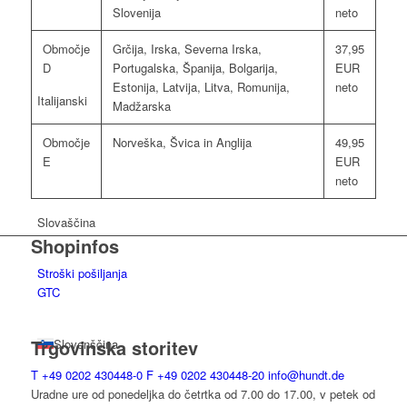
Slovenija
neto
Območje
Grčija, Irska, Severna Irska,
37,95
D
Portugalska, Španija, Bolgarija,
EUR
Estonija, Latvija, Litva, Romunija,
neto
Italijanski
Madžarska
Območje
Norveška, Švica in Anglija
49,95
E
EUR
neto
Slovaščina
Shopinfos
Stroški pošiljanja
GTC
Trgovinska storitev
Slovenščina
T
+49 0202 430448-0
F
+49 0202 430448-20
info@hundt.de
Uradne ure od ponedeljka do četrtka od 7.00 do 17.00, v petek od