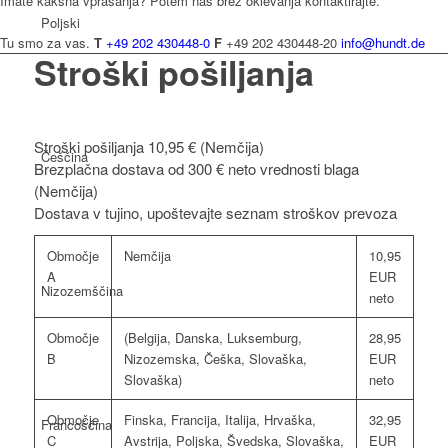
Imate kakšna vprašanja? Potem nas brez oklevanja kontaktirajte.
Poljski
Tu smo za vas.
T
+49 202 430448-0
F
+49 202 430448-20
info@hundt.de
Stroški pošiljanja
Stroški pošiljanja 10,95 € (Nemčija)
Češčina
Brezplačna dostava od 300 € neto vrednosti blaga
(Nemčija)
Dostava v tujino, upoštevajte seznam stroškov prevoza
Območje
Nemčija
10,95
A
EUR
Nizozemščina
neto
Območje
(Belgija, Danska, Luksemburg,
28,95
B
Nizozemska, Češka, Slovaška,
EUR
Slovaška)
neto
Območje
Finska, Francija, Italija, Hrvaška,
32,95
Francoščina
C
Avstrija, Poljska, Švedska, Slovaška,
EUR