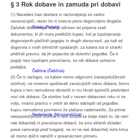
§ 3 Rok dobave in zamuda pri dobavi
(1) Navedeni časi dostave in raztovarjanja so vedno
nezavezujoči, razen če ni izrecno pisno dogovorjeno drugače.
Polski
(
Poljski
)
Začetek dobavnega roka je odvisen od prejema vseh
dokumentov, ki jih mora predložiti kupec, kot je izpolnjevanje
dogovorjenih plačilnih pogojev in drugih obveznosti, pa tudi od
dogovora o vseh tehničnih vprašanjih, za katera sta si stranki
pridržali pravico, da jih pojasnita ob sklenitvi pogodbe. Če ti
pogoji niso izpolnjeni pravočasno, se rok dobave ustrezno
podaljša.
Čeština
(
Češčina
)
(2) Če iz razlogov, za katere nismo odgovorni (nerazpoložljivost
storitve), ne moremo upoštevati zavezujočih rokov dobave, bomo
kupca o tem nemudoma obvestili in mu hkrati sporočili predvideni
novi rok dobave. Če storitev tudi v novem dobavnem roku ni na
voljo, imamo pravico v celoti ali delno odstopiti od pogodbe;
kupcu nemudoma povrnemo že plačano nadomestilo. Za primer
Nederlands
(
Nizozemščina
)
nerazpoložljivosti storitve v tem smislu se šteje zlasti to, da nam
naš dobavitelj ni pravočasno dobavil, če smo sklenili skladen
posel varovanja pred tveganji, ne mi ne naš dobavitelj nista kriva
ali nismo dolžni naročiti v posameznem primeru.