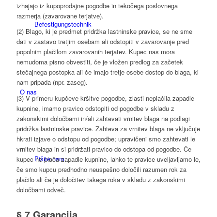
izhajajo iz kupoprodajne pogodbe in tekočega poslovnega
razmerja (zavarovane terjatve).
Befesti­gungs­technik
(2) Blago, ki je predmet pridržka lastninske pravice, se ne sme
dati v zastavo tretjim osebam ali odstopiti v zavarovanje pred
popolnim plačilom zavarovanih terjatev. Kupec nas mora
nemudoma pisno obvestiti, če je vložen predlog za začetek
stečajnega postopka ali če imajo tretje osebe dostop do blaga, ki
nam pripada (npr. zaseg).
O nas
(3) V primeru kupčeve kršitve pogodbe, zlasti neplačila zapadle
kupnine, imamo pravico odstopiti od pogodbe v skladu z
zakonskimi določbami in/ali zahtevati vrnitev blaga na podlagi
pridržka lastninske pravice. Zahteva za vrnitev blaga ne vključuje
hkrati izjave o odstopu od pogodbe; upravičeni smo zahtevati le
vrnitev blaga in si pridržati pravico do odstopa od pogodbe. Če
Pišite nam
kupec ne plača zapadle kupnine, lahko te pravice uveljavljamo le,
če smo kupcu predhodno neuspešno določili razumen rok za
plačilo ali če je določitev takega roka v skladu z zakonskimi
določbami odveč.
§ 7 Garancija