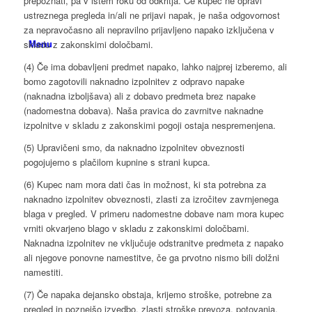
prepoznati, pa v istem roku od odkritja. Če kupec ne opravi
ustreznega pregleda in/ali ne prijavi napak, je naša odgovornost
za nepravočasno ali nepravilno prijavljeno napako izključena v
Menu
skladu z zakonskimi določbami.
(4) Če ima dobavljeni predmet napako, lahko najprej izberemo, ali
bomo zagotovili naknadno izpolnitev z odpravo napake
(naknadna izboljšava) ali z dobavo predmeta brez napake
(nadomestna dobava). Naša pravica do zavrnitve naknadne
izpolnitve v skladu z zakonskimi pogoji ostaja nespremenjena.
(5) Upravičeni smo, da naknadno izpolnitev obveznosti
pogojujemo s plačilom kupnine s strani kupca.
(6) Kupec nam mora dati čas in možnost, ki sta potrebna za
naknadno izpolnitev obveznosti, zlasti za izročitev zavrnjenega
blaga v pregled. V primeru nadomestne dobave nam mora kupec
vrniti okvarjeno blago v skladu z zakonskimi določbami.
Naknadna izpolnitev ne vključuje odstranitve predmeta z napako
ali njegove ponovne namestitve, če ga prvotno nismo bili dolžni
namestiti.
(7) Če napaka dejansko obstaja, krijemo stroške, potrebne za
pregled in poznejšo izvedbo, zlasti stroške prevoza, potovanja,