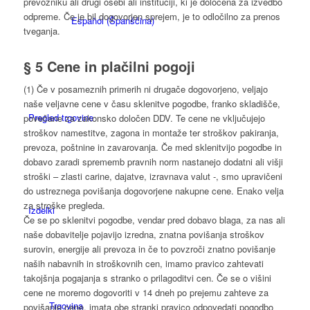
prevozniku ali drugi osebi ali instituciji, ki je določena za izvedbo
odpreme. Če je bil dogovorjen sprejem, je to odločilno za prenos
Español
(
Španščina
)
tveganja.
§ 5 Cene in plačilni pogoji
(1) Če v posameznih primerih ni drugače dogovorjeno, veljajo
naše veljavne cene v času sklenitve pogodbe, franko skladišče,
Pregled trgovine
povečane za zakonsko določen DDV. Te cene ne vključujejo
stroškov namestitve, zagona in montaže ter stroškov pakiranja,
prevoza, poštnine in zavarovanja. Če med sklenitvijo pogodbe in
dobavo zaradi sprememb pravnih norm nastanejo dodatni ali višji
stroški – zlasti carine, dajatve, izravnava valut -, smo upravičeni
do ustreznega povišanja dogovorjene nakupne cene. Enako velja
za stroške pregleda.
Izdelki
Če se po sklenitvi pogodbe, vendar pred dobavo blaga, za nas ali
naše dobavitelje pojavijo izredna, znatna povišanja stroškov
surovin, energije ali prevoza in če to povzroči znatno povišanje
naših nabavnih in stroškovnih cen, imamo pravico zahtevati
takojšnja pogajanja s stranko o prilagoditvi cen. Če se o višini
cene ne moremo dogovoriti v 14 dneh po prejemu zahteve za
Trgovina
povišanje cene, imata obe stranki pravico odpovedati pogodbo