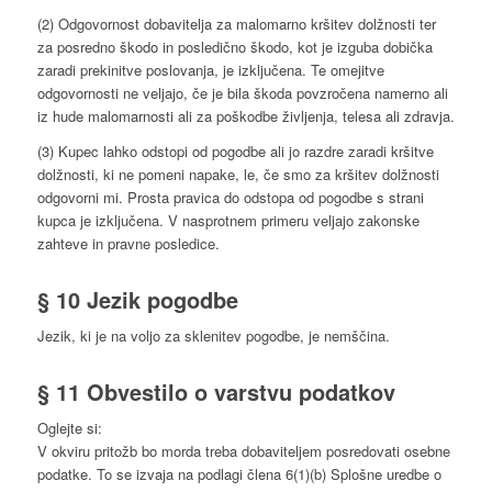
(2) Odgovornost dobavitelja za malomarno kršitev dolžnosti ter
za posredno škodo in posledično škodo, kot je izguba dobička
zaradi prekinitve poslovanja, je izključena. Te omejitve
odgovornosti ne veljajo, če je bila škoda povzročena namerno ali
iz hude malomarnosti ali za poškodbe življenja, telesa ali zdravja.
(3) Kupec lahko odstopi od pogodbe ali jo razdre zaradi kršitve
dolžnosti, ki ne pomeni napake, le, če smo za kršitev dolžnosti
odgovorni mi. Prosta pravica do odstopa od pogodbe s strani
kupca je izključena. V nasprotnem primeru veljajo zakonske
zahteve in pravne posledice.
§ 10 Jezik pogodbe
Jezik, ki je na voljo za sklenitev pogodbe, je nemščina.
§ 11 Obvestilo o varstvu podatkov
Oglejte si:
V okviru pritožb bo morda treba dobaviteljem posredovati osebne
podatke. To se izvaja na podlagi člena 6(1)(b) Splošne uredbe o