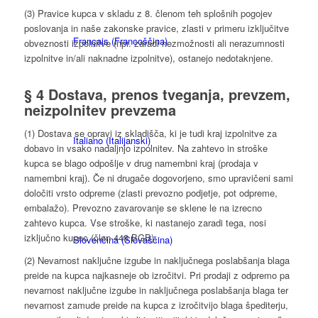
(3) Pravice kupca v skladu z 8. členom teh splošnih pogojev
poslovanja in naše zakonske pravice, zlasti v primeru izključitve
Français
(
Francoščina
)
obveznosti izpolnitve (npr. zaradi nezmožnosti ali nerazumnosti
izpolnitve in/ali naknadne izpolnitve), ostanejo nedotaknjene.
§ 4 Dostava, prenos tveganja, prevzem,
neizpolnitev prevzema
(1) Dostava se opravi iz skladišča, ki je tudi kraj izpolnitve za
Italiano
(
Italijanski
)
dobavo in vsako nadaljnjo izpolnitev. Na zahtevo in stroške
kupca se blago odpošlje v drug namembni kraj (prodaja v
namembni kraj). Če ni drugače dogovorjeno, smo upravičeni sami
določiti vrsto odpreme (zlasti prevozno podjetje, pot odpreme,
embalažo). Prevozno zavarovanje se sklene le na izrecno
zahtevo kupca. Vse stroške, ki nastanejo zaradi tega, nosi
izključno kupec (člen 448 BGB).
Slovenčina
(
Slovaščina
)
(2) Nevarnost naključne izgube in naključnega poslabšanja blaga
preide na kupca najkasneje ob izročitvi. Pri prodaji z odpremo pa
nevarnost naključne izgube in naključnega poslabšanja blaga ter
nevarnost zamude preide na kupca z izročitvijo blaga špediterju,