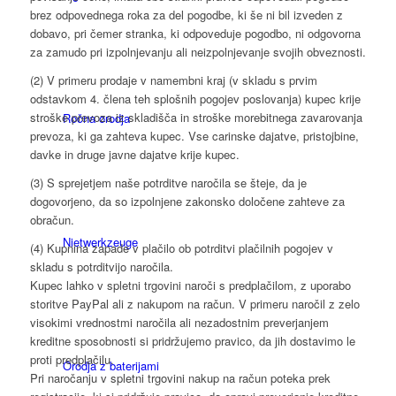
brez odpovednega roka za del pogodbe, ki še ni bil izveden z
dobavo, pri čemer stranka, ki odpoveduje pogodbo, ni odgovorna
za zamudo pri izpolnjevanju ali neizpolnjevanje svojih obveznosti.
(2) V primeru prodaje v namembni kraj (v skladu s prvim
odstavkom 4. člena teh splošnih pogojev poslovanja) kupec krije
stroške prevoza iz skladišča in stroške morebitnega zavarovanja
Ročna orodja
prevoza, ki ga zahteva kupec. Vse carinske dajatve, pristojbine,
davke in druge javne dajatve krije kupec.
(3) S sprejetjem naše potrditve naročila se šteje, da je
dogovorjeno, da so izpolnjene zakonsko določene zahteve za
obračun.
Niet­werk­zeuge
(4) Kupnina zapade v plačilo ob potrditvi plačilnih pogojev v
skladu s potrditvijo naročila.
Kupec lahko v spletni trgovini naroči s predplačilom, z uporabo
storitve PayPal ali z nakupom na račun. V primeru naročil z zelo
visokimi vrednostmi naročila ali nezadostnim preverjanjem
kreditne sposobnosti si pridržujemo pravico, da jih dostavimo le
proti predplačilu.
Orodja z baterijami
Pri naročanju v spletni trgovini nakup na račun poteka prek