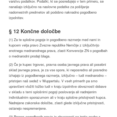
varstvu podatkov. Podatki, ki se posredujejo v tem primeru, se
nanašajo izključno na naslovne podatke za pošiljanje
nadomestnih predmetov ali podobno naknadno pogodbeno
izpolnitev.
§ 12 Končne določbe
(1) Za te splošne pogoje in pogodbeno razmerje med nami in
kupcem velja pravo Zvezne republike Nemčije z izključitvijo
enotnega mednarodnega prava, zlasti Konvencije ZN o pogodbah
o mednarodni prodaji blaga.
(2) Če je kupec trgovec, pravna oseba javnega prava ali posebni
sklad javnega prava, je za vse spore, ki neposredno ali posredno
izhajajo iz pogodbenega razmerja, izključno – tudi mednarodno –
pristojen naš sedež v Wuppertalu. V vseh primerih pa smo
upravičeni vložiti tožbo tudi v kraju izpolnitve obveznosti dobave
v skladu s temi splošnimi pogoji poslovanja ali nadrejenim
individualnim sporazumom ali v kraju splošne pristojnosti kupca.
Nadrejene zakonske določbe, zlasti glede izključne pristojnosti,
ostanejo nespremenjene.
(3) Prenos pogodbenih pravic in obveznosti na tretje osebe s