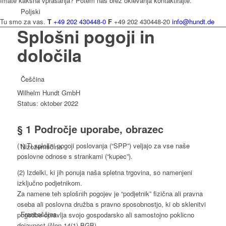
Imate kakšna vprašanja? Potem nas brez oklevanja kontaktirajte.
Poljski
Tu smo za vas.
T
+49 202 430448-0
F
+49 202 430448-20
info@hundt.de
Splošni pogoji in
določila
Češčina
Wilhelm Hundt GmbH
Status: oktober 2022
§ 1 Področje uporabe, obrazec
(1) Ti splošni pogoji poslovanja (“SPP”) veljajo za vse naše
Nizozemščina
poslovne odnose s strankami (“kupec”).
(2) Izdelki, ki jih ponuja naša spletna trgovina, so namenjeni
izključno podjetnikom.
Za namene teh splošnih pogojev je “podjetnik” fizična ali pravna
oseba ali poslovna družba s pravno sposobnostjo, ki ob sklenitvi
Francoščina
pogodbe opravlja svojo gospodarsko ali samostojno poklicno
dejavnost (člen 14(1) BGB).