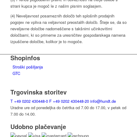
strani kupca je mogoč le z našim pisnim soglasjem.
(4) Neveljavnost posameznih določb teh splošnih prodajnih
pogojev ne vpliva na veljavnost preostalih določb. Šteje se, da so
neveljavne določbe nadomeščene s takšnimi učinkovitimi
določbami, ki so primerne za uresničitev gospodarskega namena
izpuščene določbe, kolikor je to mogoče.
Shopinfos
Stroški pošiljanja
GTC
Trgovinska storitev
T
+49 0202 430448-0
F
+49 0202 430448-20
info@hundt.de
Uradne ure od ponedeljka do četrtka od 7.00 do 17.00, v petek od
7.00 do 14.00.
Udobno plačevanje