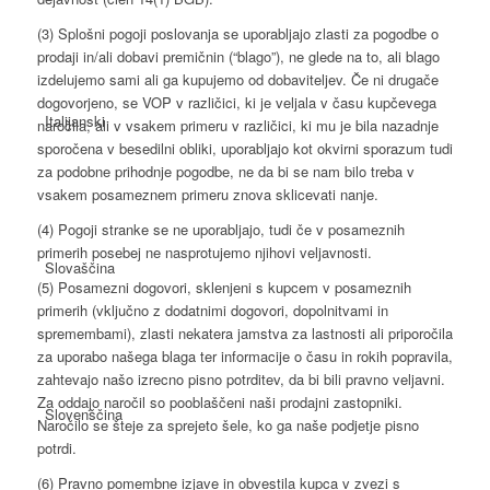
(3) Splošni pogoji poslovanja se uporabljajo zlasti za pogodbe o
prodaji in/ali dobavi premičnin (“blago”), ne glede na to, ali blago
izdelujemo sami ali ga kupujemo od dobaviteljev. Če ni drugače
dogovorjeno, se VOP v različici, ki je veljala v času kupčevega
Italijanski
naročila, ali v vsakem primeru v različici, ki mu je bila nazadnje
sporočena v besedilni obliki, uporabljajo kot okvirni sporazum tudi
za podobne prihodnje pogodbe, ne da bi se nam bilo treba v
vsakem posameznem primeru znova sklicevati nanje.
(4) Pogoji stranke se ne uporabljajo, tudi če v posameznih
primerih posebej ne nasprotujemo njihovi veljavnosti.
Slovaščina
(5) Posamezni dogovori, sklenjeni s kupcem v posameznih
primerih (vključno z dodatnimi dogovori, dopolnitvami in
spremembami), zlasti nekatera jamstva za lastnosti ali priporočila
za uporabo našega blaga ter informacije o času in rokih popravila,
zahtevajo našo izrecno pisno potrditev, da bi bili pravno veljavni.
Za oddajo naročil so pooblaščeni naši prodajni zastopniki.
Slovenščina
Naročilo se šteje za sprejeto šele, ko ga naše podjetje pisno
potrdi.
(6) Pravno pomembne izjave in obvestila kupca v zvezi s