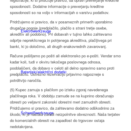
registracije, ki si pridržuje pravico, da opravi preverjanje kreditne
sposobnosti. Dodatne informacije o preverjanju kreditne
sposobnosti so na voljo v informacijah o varstvu podatkov.
Pridržujemo si pravico, da v posameznih primerih uporabimo
drugačne pogoje (predplačilo, plačilo s strani tretje osebe,
Elektro­werk­zeuge
akreditiv ali podobno). Pri dobavah v tujino lahko zahtevamo
odprtje nepreklicnega in potrjenega akreditiva, plačljivega pri
banki, ki jo določimo, ali drugih enakovrednih zavarovanj.
Račune pošiljamo po pošti ali elektronsko po e-pošti. Vendar smo
kadar koli, tudi v okviru tekočega poslovnega odnosa,
pooblaščeni, da dobavo v celoti ali delno opravimo samo proti
Baterijski/električni dodatki
predplačilu. Ustrezno rezervacijo prijavimo najpozneje s
potrditvijo naročila.
(5) Kupec zamuja s plačilom po izteku zgoraj navedenega
plačilnega roka. V obdobju zamude se na kupnino obračunajo
obresti po veljavni zakonski obrestni meri zamudnih obresti.
Pridržujemo si pravico, da zahtevamo dodatno odškodnino za
Schweiß­werk­zeuge
škodo, ki je nastala zaradi neizpolnitve obveznosti. Naša terjatev
do komercialnih obresti na zapadlost do trgovcev ostaja
nedotaknjena.