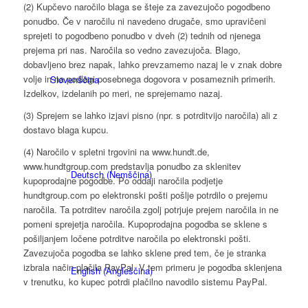
(2) Kupčevo naročilo blaga se šteje za zavezujočo pogodbeno
ponudbo. Če v naročilu ni navedeno drugače, smo upravičeni
sprejeti to pogodbeno ponudbo v dveh (2) tednih od njenega
prejema pri nas. Naročila so vedno zavezujoča. Blago,
dobavljeno brez napak, lahko prevzamemo nazaj le v znak dobre
volje in na podlagi posebnega dogovora v posameznih primerih.
Slovenščina
Izdelkov, izdelanih po meri, ne sprejemamo nazaj.
(3) Sprejem se lahko izjavi pisno (npr. s potrditvijo naročila) ali z
dostavo blaga kupcu.
(4) Naročilo v spletni trgovini na www.hundt.de,
www.hundtgroup.com predstavlja ponudbo za sklenitev
Deutsch
(
Nemščina
)
kupoprodajne pogodbe. Po oddaji naročila podjetje
hundtgroup.com po elektronski pošti pošlje potrdilo o prejemu
naročila. Ta potrditev naročila zgolj potrjuje prejem naročila in ne
pomeni sprejetja naročila. Kupoprodajna pogodba se sklene s
pošiljanjem ločene potrditve naročila po elektronski pošti.
Zavezujoča pogodba se lahko sklene pred tem, če je stranka
izbrala način plačila PayPal. V tem primeru je pogodba sklenjena
English
(
Angleščina
)
v trenutku, ko kupec potrdi plačilno navodilo sistemu PayPal.