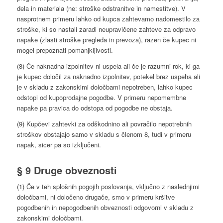
dela in materiala (ne: stroške odstranitve in namestitve). V
nasprotnem primeru lahko od kupca zahtevamo nadomestilo za
stroške, ki so nastali zaradi neupravičene zahteve za odpravo
napake (zlasti stroške pregleda in prevoza), razen če kupec ni
mogel prepoznati pomanjkljivosti.
(8) Če naknadna izpolnitev ni uspela ali če je razumni rok, ki ga
je kupec določil za naknadno izpolnitev, potekel brez uspeha ali
je v skladu z zakonskimi določbami nepotreben, lahko kupec
odstopi od kupoprodajne pogodbe. V primeru nepomembne
napake pa pravica do odstopa od pogodbe ne obstaja.
(9) Kupčevi zahtevki za odškodnino ali povračilo nepotrebnih
stroškov obstajajo samo v skladu s členom 8, tudi v primeru
napak, sicer pa so izključeni.
§ 9 Druge obveznosti
(1) Če v teh splošnih pogojih poslovanja, vključno z naslednjimi
določbami, ni določeno drugače, smo v primeru kršitve
pogodbenih in nepogodbenih obveznosti odgovorni v skladu z
zakonskimi določbami.