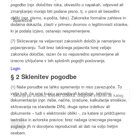
pogodbo (npr. določitev roka, obvestilo o napakah, odpoved ali
zmanjšanje) morajo biti podane pisno, tj. v pisni ali besedilni
obliki (npr. pismo, e-pošta, faks). Zakonske formalne zahteve in
Španščina
dodatna dokazila, zlasti v primeru dvomov o legitimnosti stranke,
ki je podala izjavo, ostanejo nespremenjene.
(7) Sklicevanje na veljavnost zakonskih določb je namenjeno le
pojasnjevanju. Tudi brez takšnega pojasnila torej veljajo
zakonske določbe, razen če so neposredno spremenjene ali
izrecno izključene v teh splošnih pogojih poslovanja.
Login
§ 2 Sklenitev pogodbe
(1) Naše ponudbe se lahko spremenijo in niso zavezujoče. To
velja tudi, če smo kupcu posredovali kataloge, tehnično
dokumentacijo (npr. risbe, načrte, izračune, kalkulacije stroškov,
sklicevanja na standarde DIN), druge opise izdelkov ali
dokumente – tudi v elektronski obliki -, za katere si pridržujemo
lastniške in avtorske pravice; brez našega izrecnega pisnega
soglasja jih ni dovoljeno reproducirati ali dati na voljo tretjim
osebam.