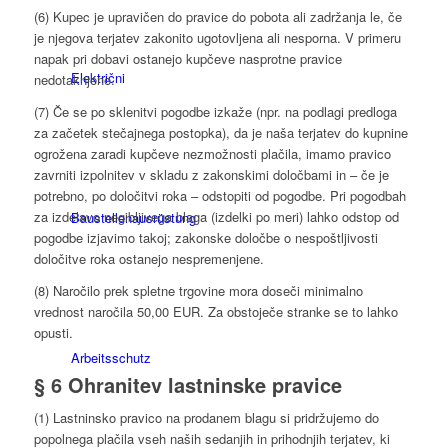
(6) Kupec je upravičen do pravice do pobota ali zadržanja le, če
je njegova terjatev zakonito ugotovljena ali nesporna. V primeru
napak pri dobavi ostanejo kupčeve nasprotne pravice
Električni
nedotaknjene.
(7) Če se po sklenitvi pogodbe izkaže (npr. na podlagi predloga
za začetek stečajnega postopka), da je naša terjatev do kupnine
ogrožena zaradi kupčeve nezmožnosti plačila, imamo pravico
zavrniti izpolnitev v skladu z zakonskimi določbami in – če je
potrebno, po določitvi roka – odstopiti od pogodbe. Pri pogodbah
za izdelavo negibljivega blaga (izdelki po meri) lahko odstop od
Bau­stellen­aus­rüstung
pogodbe izjavimo takoj; zakonske določbe o nespoštljivosti
določitve roka ostanejo nespremenjene.
(8) Naročilo prek spletne trgovine mora doseči minimalno
vrednost naročila 50,00 EUR. Za obstoječe stranke se to lahko
opusti.
Arbeits­schutz
§ 6 Ohranitev lastninske pravice
(1) Lastninsko pravico na prodanem blagu si pridržujemo do
popolnega plačila vseh naših sedanjih in prihodnjih terjatev, ki