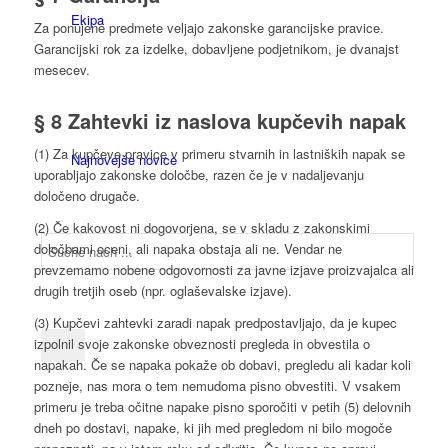
Ekipa
Za ponujene predmete veljajo zakonske garancijske pravice.
Garancijski rok za izdelke, dobavljene podjetnikom, je dvanajst
mesecev.
§ 8 Zahtevki iz naslova kupčevih napak
(1) Za kupčeve pravice v primeru stvarnih in lastniških napak se
Najnovejše novice
uporabljajo zakonske določbe, razen če je v nadaljevanju
določeno drugače.
(2) Če kakovost ni dogovorjena, se v skladu z zakonskimi
določbami oceni, ali napaka obstaja ali ne. Vendar ne
prevzemamo nobene odgovornosti za javne izjave proizvajalca ali
drugih tretjih oseb (npr. oglaševalske izjave).
(3) Kupčevi zahtevki zaradi napak predpostavljajo, da je kupec
izpolnil svoje zakonske obveznosti pregleda in obvestila o
napakah. Če se napaka pokaže ob dobavi, pregledu ali kadar koli
pozneje, nas mora o tem nemudoma pisno obvestiti. V vsakem
primeru je treba očitne napake pisno sporočiti v petih (5) delovnih
dneh po dostavi, napake, ki jih med pregledom ni bilo mogoče