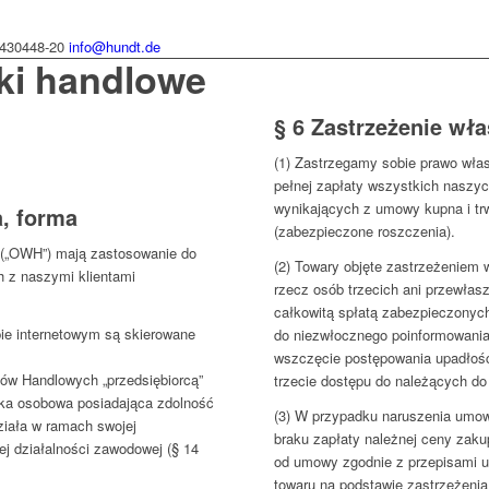
430448-20
info@hundt.de
ki handlowe
§ 6 Zastrzeżenie wł
(1) Zastrzegamy sobie prawo wła
pełnej zapłaty wszystkich naszy
wynikających z umowy kupna i tr
a, forma
(zabezpieczone roszczenia).
 („OWH”) mają zastosowanie do
(2) Towary objęte zastrzeżeniem
h z naszymi klientami
rzecz osób trzecich ani przewłas
całkowitą spłatą zabezpieczonyc
ie internetowym są skierowane
do niezwłocznego poinformowania
wszczęcie postępowania upadłośc
ów Handlowych „przedsiębiorcą”
trzecie dostępu do należących do 
ółka osobowa posiadająca zdolność
(3) W przypadku naruszenia umo
ziała w ramach swojej
braku zapłaty należnej ceny zaku
ej działalności zawodowej (§ 14
od umowy zgodnie z przepisami u
towaru na podstawie zastrzeżenia