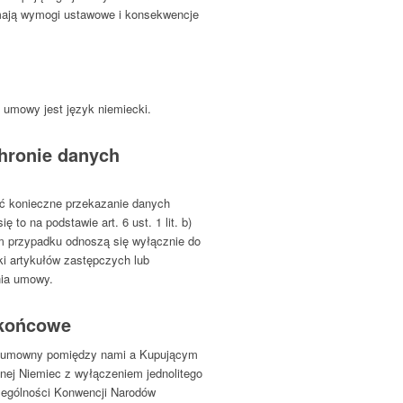
mają wymogi ustawowe i konsekwencje
umowy jest język niemiecki.
chronie danych
ć konieczne przekazanie danych
o na podstawie art. 6 ust. 1 lit. b)
 przypadku odnoszą się wyłącznie do
i artykułów zastępczych lub
nia umowy.
 końcowe
k umowny pomiędzy nami a Kupującym
lnej Niemiec z wyłączeniem jednolitego
ególności Konwencji Narodów