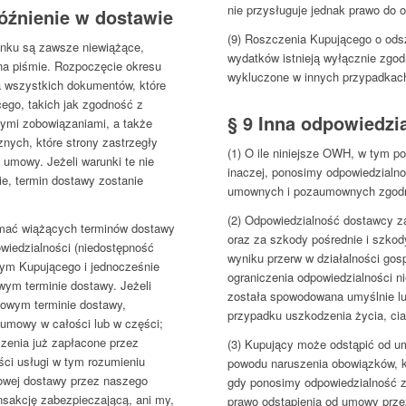
nie przysługuje jednak prawo do 
późnienie w dostawie
(9) Roszczenia Kupującego o ods
dunku są zawsze niewiążące,
wydatków istnieją wyłącznie zgod
na piśmie. Rozpoczęcie okresu
wykluczone w innych przypadkac
a wszystkich dokumentów, które
ego, takich jak zgodność z
§ 9 Inna odpowiedzi
nymi zobowiązaniami, a także
znych, które strony zastrzegły
(1) O ile niniejsze OWH, w tym p
 umowy. Jeżeli warunki te nie
inaczej, ponosimy odpowiedzialn
e, termin dostawy zostanie
umownych i pozaumownych zgodni
(2) Odpowiedzialność dostawcy z
zymać wiążących terminów dostawy
oraz za szkody pośrednie i szkod
wiedzialności (niedostępność
wyniku przerw w działalności gos
tym Kupującego i jednocześnie
ograniczenia odpowiedzialności n
ym terminie dostawy. Jeżeli
została spowodowana umyślnie lu
nowym terminie dostawy,
przypadku uszkodzenia życia, cia
 umowy w całości lub w części;
zenia już zapłacone przez
(3) Kupujący może odstąpić od 
ci usługi w tym rozumieniu
powodu naruszenia obowiązków, kt
nowej dostawy przez naszego
gdy ponosimy odpowiedzialność 
nsakcję zabezpieczającą, ani my,
prawo odstąpienia od umowy prze