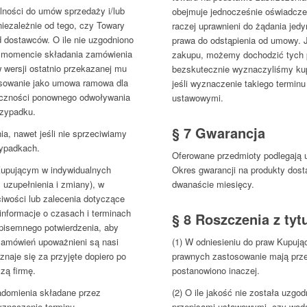
ności do umów sprzedaży i/lub
obejmuje jednocześnie oświadcze
iezależnie od tego, czy Towary
raczej uprawnieni do żądania jedy
 dostawców. O ile nie uzgodniono
prawa do odstąpienia od umowy. J
w momencie składania zamówienia
zakupu, możemy dochodzić tych p
 wersji ostatnio przekazanej mu
bezskutecznie wyznaczyliśmy kup
osowanie jako umowa ramowa dla
jeśli wyznaczenie takiego terminu
czności ponownego odwoływania
ustawowymi.
rzypadku.
§ 7 Gwarancja
ia, nawet jeśli nie sprzeciwiamy
zypadkach.
Oferowane przedmioty podlegaj
Okres gwarancji na produkty dos
Kupującym w indywidualnych
dwanaście miesięcy.
uzupełnienia i zmiany), w
iwości lub zalecenia dotyczące
informacje o czasach i terminach
§ 8 Roszczenia z ty
isemnego potwierdzenia, aby
(1) W odniesieniu do praw Kupuj
zamówień upoważnieni są nasi
prawnych zastosowanie mają przep
znaje się za przyjęte dopiero po
postanowiono inaczej.
zą firmę.
(2) O ile jakość nie została uzgo
iadomienia składane przez
przepisami ustawowymi, czy wada 
znaczenie terminu,