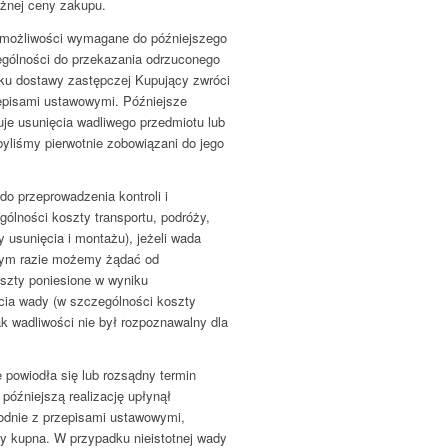
eżnej ceny zakupu.
 możliwości wymagane do późniejszego
gólności do przekazania odrzuconego
dku dostawy zastępczej Kupujący zwróci
episami ustawowymi. Późniejsze
uje usunięcia wadliwego przedmiotu lub
e byliśmy pierwotnie zobowiązani do jego
do przeprowadzenia kontroli i
ólności koszty transportu, podróży,
y usunięcia i montażu), jeżeli wada
wnym razie możemy żądać od
szty poniesione w wyniku
cia wady (w szczególności koszty
rak wadliwości nie był rozpoznawalny dla
ie powiodła się lub rozsądny termin
óźniejszą realizację upłynął
godnie z przepisami ustawowymi,
 kupna. W przypadku nieistotnej wady