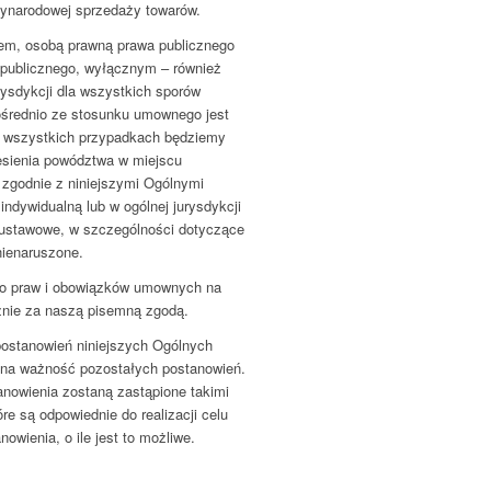
narodowej sprzedaży towarów.
cem, osobą prawną prawa publicznego
publicznego, wyłącznym – również
sdykcji dla wszystkich sporów
ośrednio ze stosunku umownego jest
e wszystkich przypadkach będziemy
iesienia powództwa w miejscu
zgodnie z niniejszymi Ogólnymi
dywidualną lub w ogólnej jurysdykcji
 ustawowe, w szczególności dotyczące
nienaruszone.
ego praw i obowiązków umownych na
cznie za naszą pisemną zgodą.
ostanowień niniejszych Ogólnych
na ważność pozostałych postanowień.
anowienia zostaną zastąpione takimi
e są odpowiednie do realizacji celu
wienia, o ile jest to możliwe.