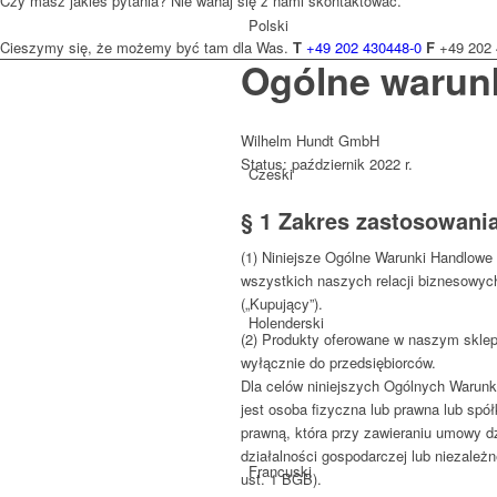
Czy masz jakieś pytania? Nie wahaj się z nami skontaktować.
Polski
Cieszymy się, że możemy być tam dla Was.
T
+49 202 430448-0
F
+49 202 
Ogólne warun
Wilhelm Hundt GmbH
Status: październik 2022 r.
Czeski
§ 1 Zakres zastosowani
(1) Niniejsze Ogólne Warunki Handlowe
wszystkich naszych relacji biznesowyc
(„Kupujący”).
Holenderski
(2) Produkty oferowane w naszym sklep
wyłącznie do przedsiębiorców.
Dla celów niniejszych Ogólnych Warunk
jest osoba fizyczna lub prawna lub sp
prawną, która przy zawieraniu umowy d
działalności gospodarczej lub niezależn
Francuski
ust. 1 BGB).