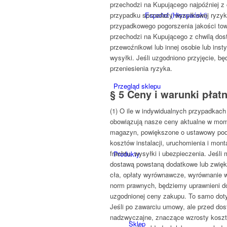
przechodzi na Kupującego najpóźniej z
Español
(
Hiszpański
)
przypadku sprzedaży wysyłkowej ryzyko
przypadkowego pogorszenia jakości tow
przechodzi na Kupującego z chwilą dost
przewoźnikowi lub innej osobie lub ins
wysyłki. Jeśli uzgodniono przyjęcie, bę
przeniesienia ryzyka.
Przegląd sklepu
§ 5 Ceny i warunki płat
(1) O ile w indywidualnych przypadkach
obowiązują nasze ceny aktualne w mom
magazyn, powiększone o ustawowy poda
kosztów instalacji, uruchomienia i mon
frachtu, wysyłki i ubezpieczenia. Jeśl
Produkty
dostawą powstaną dodatkowe lub zwięk
cła, opłaty wyrównawcze, wyrównanie w
norm prawnych, będziemy uprawnieni d
uzgodnionej ceny zakupu. To samo doty
Jeśli po zawarciu umowy, ale przed do
nadzwyczajne, znaczące wzrosty kosztó
Sklep