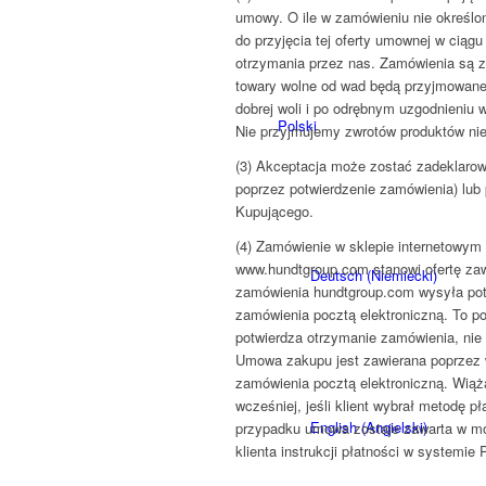
umowy. O ile w zamówieniu nie określon
do przyjęcia tej oferty umownej w ciągu 
otrzymania przez nas. Zamówienia są 
towary wolne od wad będą przyjmowane
dobrej woli i po odrębnym uzgodnieniu 
Polski
Nie przyjmujemy zwrotów produktów ni
(3) Akceptacja może zostać zadeklarow
poprzez potwierdzenie zamówienia) lub
Kupującego.
(4) Zamówienie w sklepie internetowy
www.hundtgroup.com stanowi ofertę za
Deutsch
(
Niemiecki
)
zamówienia hundtgroup.com wysyła pot
zamówienia pocztą elektroniczną. To p
potwierdza otrzymanie zamówienia, nie 
Umowa zakupu jest zawierana poprzez 
zamówienia pocztą elektroniczną. Wią
wcześniej, jeśli klient wybrał metodę p
English
(
Angielski
)
przypadku umowa zostaje zawarta w mo
klienta instrukcji płatności w systemie 