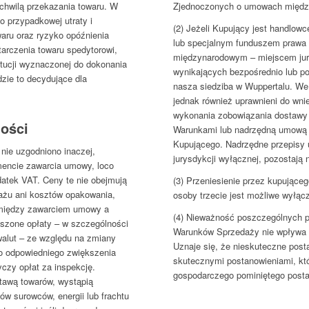
 chwilą przekazania towaru. W
Zjednoczonych o umowach między
 przypadkowej utraty i
(2) Jeżeli Kupujący jest handlow
aru oraz ryzyko opóźnienia
lub specjalnym funduszem prawa 
arczenia towaru spedytorowi,
międzynarodowym – miejscem jury
tytucji wyznaczonej do dokonania
wynikających bezpośrednio lub p
dzie to decydujące dla
nasza siedziba w Wuppertalu. W
jednak również uprawnieni do wn
wykonania zobowiązania dostawy 
ności
Warunkami lub nadrzędną umową in
Kupującego. Nadrzędne przepisy
 nie uzgodniono inaczej,
jurysdykcji wyłącznej, pozostają 
encie zawarcia umowy, loco
tek VAT. Ceny te nie obejmują
(3) Przeniesienie przez kupując
tażu ani kosztów opakowania,
osoby trzecie jest możliwe wyłą
i między zawarciem umowy a
(4) Nieważność poszczególnych p
szone opłaty – w szczególności
Warunków Sprzedaży nie wpływa 
alut – ze względu na zmiany
Uznaje się, że nieskuteczne post
o odpowiedniego zwiększenia
skutecznymi postanowieniami, któr
czy opłat za inspekcję.
gospodarczego pominiętego postano
stawą towarów, wystąpią
w surowców, energii lub frachtu