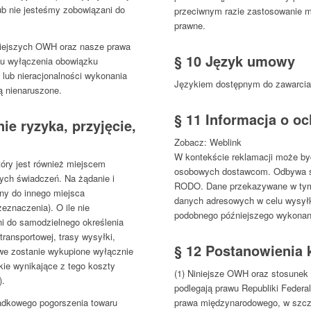
ub nie jesteśmy zobowiązani do
przeciwnym razie zastosowanie 
prawne.
iniejszych OWH oraz nasze prawa
§ 10 Język umowy
u wyłączenia obowiązku
 lub nieracjonalności wykonania
Językiem dostępnym do zawarcia 
ją nienaruszone.
§ 11 Informacja o o
ie ryzyka, przyjęcie,
Zobacz: Weblink
W kontekście reklamacji może by
óry jest również miejscem
osobowych dostawcom. Odbywa się t
zych świadczeń. Na żądanie i
RODO. Dane przekazywane w tym
ny do innego miejsca
danych adresowych w celu wysyłk
eznaczenia). O ile nie
podobnego późniejszego wykona
ni do samodzielnego określenia
transportowej, trasy wysyłki,
§ 12 Postanowienia
we zostanie wykupione wyłącznie
ie wynikające z tego koszty
(1) Niniejsze OWH oraz stosune
).
podlegają prawu Republiki Federa
padkowego pogorszenia towaru
prawa międzynarodowego, w szcz