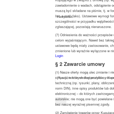
zawiadomienie o wadach, odstąpienie o
muszą być składane na piśmie, tj. w fo
list, e-mail, faks). Ustawowe wymogi fo
Hiszpański
szczególności w przypadku wątpliwości 
zgłaszającej, pozostają nienaruszone.
(7) Odniesienia do ważności przepisów
celom wyjaśniającym. Nawet bez takieg
ustawowe będą miały zastosowanie, ch
zmienione lub wyraźnie wyłączone w n
Login
§ 2 Zawarcie umowy
(1) Nasze oferty mogą ulec zmianie i n
sytuacji, w których dostarczyliśmy Ku
techniczną (np. rysunki, plany, obliczen
norm DIN), inne opisy produktów lub d
elektronicznej – do których zastrzegam
autorskie; nie mogą one być powielane
bez naszej wyraźnej pisemnej zgody.
(2) Zamówienie towarów przez Kupujące