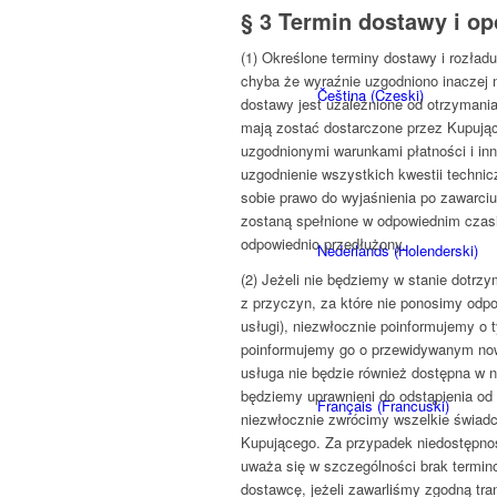
§ 3 Termin dostawy i o
(1) Określone terminy dostawy i rozła
chyba że wyraźnie uzgodniono inaczej 
Čeština
(
Czeski
)
dostawy jest uzależnione od otrzymani
mają zostać dostarczone przez Kupując
uzgodnionymi warunkami płatności i in
uzgodnienie wszystkich kwestii technic
sobie prawo do wyjaśnienia po zawarciu
zostaną spełnione w odpowiednim czasi
odpowiednio przedłużony.
Nederlands
(
Holenderski
)
(2) Jeżeli nie będziemy w stanie dotr
z przyczyn, za które nie ponosimy odpo
usługi), niezwłocznie poinformujemy o 
poinformujemy go o przewidywanym now
usługa nie będzie również dostępna w 
będziemy uprawnieni do odstąpienia od
Français
(
Francuski
)
niezwłocznie zwrócimy wszelkie świadc
Kupującego. Za przypadek niedostępnoś
uważa się w szczególności brak termi
dostawcę, jeżeli zawarliśmy zgodną tra