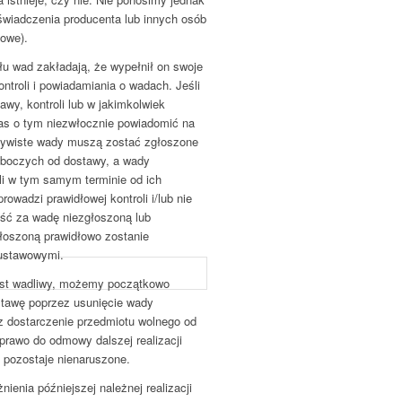
świadczenia producenta lub innych osób
mowe).
łu wad zakładają, że wypełnił on swoje
ntroli i powiadamiania o wadach. Jeśli
wy, kontroli lub w jakimkolwiek
as o tym niezwłocznie powiadomić na
ywiste wady muszą zostać zgłoszone
 roboczych od dostawy, a wady
li w tym samym terminie od ich
rowadzi prawidłowej kontroli i/lub nie
ość za wadę niezgłoszoną lub
głoszoną prawidłowo zostanie
 ustawowymi.
jest wadliwy, możemy początkowo
tawę poprzez usunięcie wady
z dostarczenie przedmiotu wolnego od
prawo do odmowy dalszej realizacji
pozostaje nienaruszone.
nienia późniejszej należnej realizacji