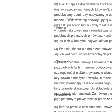
(3) OWH mają zastosowanie w szczegól
dostawy rzeczy ruchomych („Towary”), n
produkujemy sami, czy nabywamy je od
inaczej, OWH w wersji obowiązującej 
przez Kupującego lub w każdym razie w
Włoski
w formie tekstowej, mają również zast
podobnych przyszłych umów bez konie
się do nich w każdym indywidualnym p
(4) Warunki klienta nie mają zastosowan
się ich ważności w poszczególnych pr
Słowacki
(5) Poszczególne umowy zawierane z 
przypadkach (w tym umowy dodatkowe, 
szczególności niektóre gwarancje właśc
użytkowania naszych towarów, a także 
napraw, wymagają naszego wyraźnego p
były prawnie skuteczne. Do składania 
przedstawiciele handlowi. Zamówienie u
Słoweński
jego pisemnym potwierdzeniu przez nas
(6) Istotne prawnie oświadczenia i zaw
Kupującego w związku z umową (np. wy