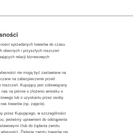
asności
sności sprzedanych towarów do czasu
ch obecnych i przyszłych roszczeń
wających relacji biznesowych
 własności nie mogą być zastawiane na
zczane na zabezpieczenie przed
h roszczeń. Kupujący jest zobowiązany
 nas na piśmie o złożeniu wniosku o
iowego lub o uzyskaniu przez osoby
nas towarów (np. zajęcie).
wy przez Kupującego, w szczególności
pu, jesteśmy uprawnieni do odstąpienia
stawowymi i/lub do żądania zwrotu
 własności. Żądanie zwrotu towarów nie