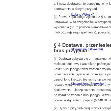
ani nasz dostawca nie ponosimy winy l
zamówienia w danym przypadku.
Italiano
(
Włoski
)
(3) Prawa Kupującego zgodnie z § 8 n
ustawowe, w szczególności w przypadk
wykonania (np. z powodu niemożliwości
i/lub późniejszego spełnienia), pozosta
§ 4 Dostawa, przeniesien
Slovenčina
(
Słowacki
)
brak przyjęcia
(1) Dostawa odbywa się z magazynu, kt
realizacji dostawy i wszelkich późniejs
koszt Kupującego towar zostanie wysła
przeznaczenia (sprzedaż do miejsca prz
uzgodniono inaczej, jesteśmy uprawnie
Slovenščina
(
Słoweński
)
rodzaju wysyłki (w szczególności firmy 
opakowania). Ubezpieczenie transporto
na wyraźne żądanie kupującego. Wszelk
ponosi wyłącznie Kupujący (§ 448 BGB
(2) Ryzyko przypadkowej utraty i przy