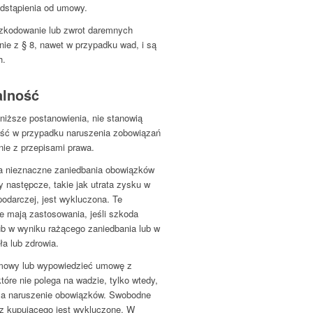
odstąpienia od umowy.
zkodowanie lub zwrot daremnych
nie z § 8, nawet w przypadku wad, i są
h.
alność
oniższe postanowienia, nie stanowią
ość w przypadku naruszenia zobowiązań
e z przepisami prawa.
a nieznaczne zaniedbania obowiązków
y następcze, takie jak utrata zysku w
podarczej, jest wykluczona. Te
ie mają zastosowania, jeśli szkoda
b w wyniku rażącego zaniedbania lub w
ła lub zdrowia.
umowy lub wypowiedzieć umowę z
óre nie polega na wadzie, tylko wtedy,
za naruszenie obowiązków. Swobodne
z kupującego jest wykluczone. W