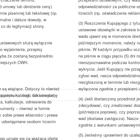
odpowiedzialności za publiczne o
d umowy lub obniżenie ceny)
trzecich (np. oświadczenia rekla
rmie pisemnej lub tekstowej (np.
rmalne i dalsze dowody, w
(3) Roszczenia Kupującego z tytu
co do legitymacji strony
ustawowe obowiązki w zakresie ko
wada ujawni się w momencie dosta
późniejszym momencie, należy n
 ustawowych służą wyłącznie
piśmie. W każdym przypadku ocz
o wyjaśnienia, przepisy
na piśmie w ciągu pięciu (5) dni
yba że zostaną bezpośrednio
nierozpoznawalne podczas kontro
iniejszych OWH.
wykrycia. Jeśli Kupujący nie przep
zgłosi wad, nasza odpowiedzialn
niezgłoszoną w terminie lub niez
wyłączona zgodnie z przepisami
ie są wiążące. Dotyczy to również
pującemu katalogi, dokumentację
(4) Jeśli dostarczony przedmiot 
ia, kalkulacje, odniesienia do
zdecydować, czy zrealizować dos
okumenty – również w formie
(późniejsza poprawa), czy poprze
y sobie prawa własności i prawa
wad (dostawa zastępcza). Nasze 
 i udostępniane osobom trzecim
zgodnie z warunkami ustawowymi 
(5) Jesteśmy uprawnieni do uzależ
go uznaje się za wiążącą ofertę