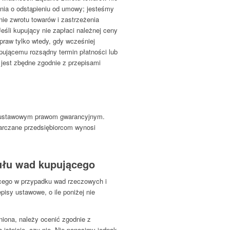
nia o odstąpieniu od umowy; jesteśmy
nie zwrotu towarów i zastrzeżenia
eśli kupujący nie zapłaci należnej ceny
raw tylko wtedy, gdy wcześniej
ującemu rozsądny termin płatności lub
 jest zbędne zgodnie z przepisami
ą ustawowym prawom gwarancyjnym.
tarczane przedsiębiorcom wynosi
tułu wad kupującego
ącego w przypadku wad rzeczowych i
isy ustawowe, o ile poniżej nie
dniona, należy ocenić zgodnie z
istnieje, czy nie. Nie ponosimy jednak