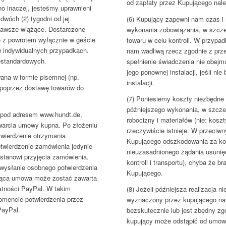
od zapłaty przez Kupującego nal
o inaczej, jesteśmy uprawnieni
dwóch (2) tygodni od jej
(6) Kupujący zapewni nam czas i
zawsze wiążące. Dostarczone
wykonania zobowiązania, w szcze
 z powrotem wyłącznie w geście
towaru w celu kontroli. W przypa
w indywidualnych przypadkach.
nam wadliwą rzecz zgodnie z prz
estandardowych.
spełnienie świadczenia nie obejm
jego ponownej instalacji, jeśli ni
ana w formie pisemnej (np.
instalacji.
 poprzez dostawę towarów do
(7) Poniesiemy koszty niezbędne 
późniejszego wykonania, w szczeg
m pod adresem www.hundt.de,
robocizny i materiałów (nie: koszt
warcia umowy kupna. Po złożeniu
rzeczywiście istnieje. W przeci
wierdzenie otrzymania
Kupującego odszkodowania za ko
otwierdzenie zamówienia jedynie
nieuzasadnionego żądania usunię
stanowi przyjęcia zamówienia.
kontroli i transportu), chyba że b
wysłanie osobnego potwierdzenia
Kupującego.
żąca umowa może zostać zawarta
łatności PayPal. W takim
(8) Jeżeli późniejsza realizacja n
mencie potwierdzenia przez
wyznaczony przez kupującego na p
PayPal.
bezskutecznie lub jest zbędny z
kupujący może odstąpić od umowy