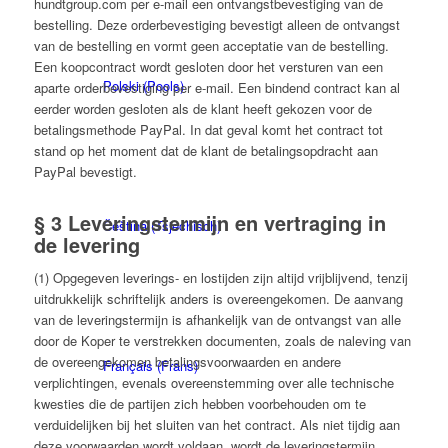
hundtgroup.com per e-mail een ontvangstbevestiging van de
bestelling. Deze orderbevestiging bevestigt alleen de ontvangst
van de bestelling en vormt geen acceptatie van de bestelling.
Een koopcontract wordt gesloten door het versturen van een
Polski
(
Pools
)
aparte orderbevestiging per e-mail. Een bindend contract kan al
eerder worden gesloten als de klant heeft gekozen voor de
betalingsmethode PayPal. In dat geval komt het contract tot
stand op het moment dat de klant de betalingsopdracht aan
PayPal bevestigt.
§ 3 Leveringstermijn en vertraging in
Čeština
(
Tsjechisch
)
de levering
(1) Opgegeven leverings- en lostijden zijn altijd vrijblijvend, tenzij
uitdrukkelijk schriftelijk anders is overeengekomen. De aanvang
van de leveringstermijn is afhankelijk van de ontvangst van alle
door de Koper te verstrekken documenten, zoals de naleving van
de overeengekomen betalingsvoorwaarden en andere
Français
(
Frans
)
verplichtingen, evenals overeenstemming over alle technische
kwesties die de partijen zich hebben voorbehouden om te
verduidelijken bij het sluiten van het contract. Als niet tijdig aan
deze voorwaarden wordt voldaan, wordt de leveringstermijn