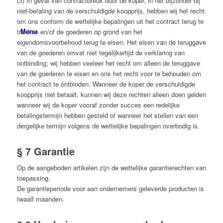
(3) In geval van contractbreuk door de koper, in het bijzonder bij
niet-betaling van de verschuldigde koopprijs, hebben wij het recht
om ons conform de wettelijke bepalingen uit het contract terug te
Menu
trekken en/of de goederen op grond van het
eigendomsvoorbehoud terug te eisen. Het eisen van de teruggave
van de goederen omvat niet tegelijkertijd de verklaring van
ontbinding; wij hebben veeleer het recht om alleen de teruggave
van de goederen te eisen en ons het recht voor te behouden om
het contract te ontbinden. Wanneer de koper de verschuldigde
koopprijs niet betaalt, kunnen wij deze rechten alleen doen gelden
wanneer wij de koper vooraf zonder succes een redelijke
betalingstermijn hebben gesteld of wanneer het stellen van een
dergelijke termijn volgens de wettelijke bepalingen overbodig is.
§ 7 Garantie
Op de aangeboden artikelen zijn de wettelijke garantierechten van
toepassing.
De garantieperiode voor aan ondernemers geleverde producten is
twaalf maanden.