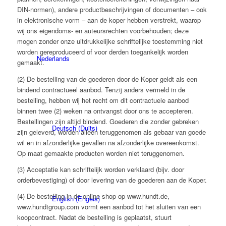
DIN-normen), andere productbeschrijvingen of documenten – ook
in elektronische vorm – aan de koper hebben verstrekt, waarop
wij ons eigendoms- en auteursrechten voorbehouden; deze
mogen zonder onze uitdrukkelijke schriftelijke toestemming niet
worden gereproduceerd of voor derden toegankelijk worden
Nederlands
gemaakt.
(2) De bestelling van de goederen door de Koper geldt als een
bindend contractueel aanbod. Tenzij anders vermeld in de
bestelling, hebben wij het recht om dit contractuele aanbod
binnen twee (2) weken na ontvangst door ons te accepteren.
Bestellingen zijn altijd bindend. Goederen die zonder gebreken
Deutsch
(
Duits
)
zijn geleverd, worden alleen teruggenomen als gebaar van goede
wil en in afzonderlijke gevallen na afzonderlijke overeenkomst.
Op maat gemaakte producten worden niet teruggenomen.
(3) Acceptatie kan schriftelijk worden verklaard (bijv. door
orderbevestiging) of door levering van de goederen aan de Koper.
(4) De bestelling in de online shop op www.hundt.de,
English
(
Engels
)
www.hundtgroup.com vormt een aanbod tot het sluiten van een
koopcontract. Nadat de bestelling is geplaatst, stuurt