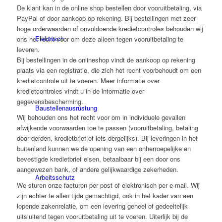
De klant kan in de online shop bestellen door vooruitbetaling, via
PayPal of door aankoop op rekening. Bij bestellingen met zeer
hoge orderwaarden of onvoldoende kredietcontroles behouden wij
Elektrisch
ons het recht voor om deze alleen tegen vooruitbetaling te
leveren.
Bij bestellingen in de onlineshop vindt de aankoop op rekening
plaats via een registratie, die zich het recht voorbehoudt om een
kredietcontrole uit te voeren. Meer informatie over
kredietcontroles vindt u in de informatie over
gegevensbescherming.
Bau­stellen­aus­rüstung
Wij behouden ons het recht voor om in individuele gevallen
afwijkende voorwaarden toe te passen (vooruitbetaling, betaling
door derden, kredietbrief of iets dergelijks). Bij leveringen in het
buitenland kunnen we de opening van een onherroepelijke en
bevestigde kredietbrief eisen, betaalbaar bij een door ons
aangewezen bank, of andere gelijkwaardige zekerheden.
Arbeits­schutz
We sturen onze facturen per post of elektronisch per e-mail. Wij
zijn echter te allen tijde gemachtigd, ook in het kader van een
lopende zakenrelatie, om een levering geheel of gedeeltelijk
uitsluitend tegen vooruitbetaling uit te voeren. Uiterlijk bij de