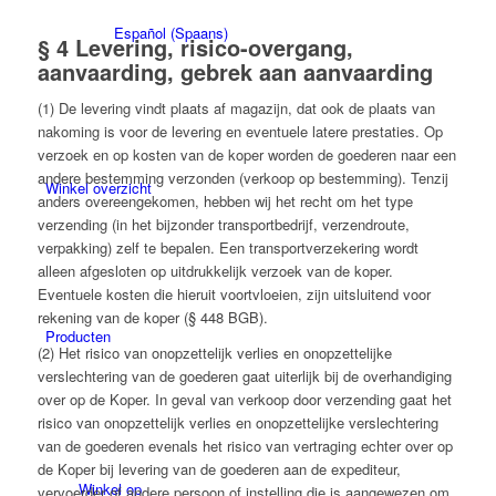
Español
(
Spaans
)
§ 4 Levering, risico-overgang,
aanvaarding, gebrek aan aanvaarding
(1) De levering vindt plaats af magazijn, dat ook de plaats van
nakoming is voor de levering en eventuele latere prestaties. Op
verzoek en op kosten van de koper worden de goederen naar een
andere bestemming verzonden (verkoop op bestemming). Tenzij
Winkel overzicht
anders overeengekomen, hebben wij het recht om het type
verzending (in het bijzonder transportbedrijf, verzendroute,
verpakking) zelf te bepalen. Een transportverzekering wordt
alleen afgesloten op uitdrukkelijk verzoek van de koper.
Eventuele kosten die hieruit voortvloeien, zijn uitsluitend voor
rekening van de koper (§ 448 BGB).
Producten
(2) Het risico van onopzettelijk verlies en onopzettelijke
verslechtering van de goederen gaat uiterlijk bij de overhandiging
over op de Koper. In geval van verkoop door verzending gaat het
risico van onopzettelijk verlies en onopzettelijke verslechtering
van de goederen evenals het risico van vertraging echter over op
de Koper bij levering van de goederen aan de expediteur,
Winkel op
vervoerder of andere persoon of instelling die is aangewezen om