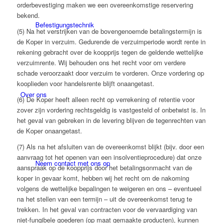
orderbevestiging maken we een overeenkomstige reservering
bekend.
Befesti­gungs­technik
(5) Na het verstrijken van de bovengenoemde betalingstermijn is
de Koper in verzuim. Gedurende de verzuimperiode wordt rente in
rekening gebracht over de koopprijs tegen de geldende wettelijke
verzuimrente. Wij behouden ons het recht voor om verdere
schade veroorzaakt door verzuim te vorderen. Onze vordering op
kooplieden voor handelsrente blijft onaangetast.
Over ons
(6) De Koper heeft alleen recht op verrekening of retentie voor
zover zijn vordering rechtsgeldig is vastgesteld of onbetwist is. In
het geval van gebreken in de levering blijven de tegenrechten van
de Koper onaangetast.
(7) Als na het afsluiten van de overeenkomst blijkt (bijv. door een
aanvraag tot het openen van een insolventieprocedure) dat onze
Neem contact met ons op
aanspraak op de koopprijs door het betalingsonmacht van de
koper in gevaar komt, hebben wij het recht om de nakoming
volgens de wettelijke bepalingen te weigeren en ons – eventueel
na het stellen van een termijn – uit de overeenkomst terug te
trekken. In het geval van contracten voor de vervaardiging van
niet-fungibele goederen (op maat gemaakte producten), kunnen