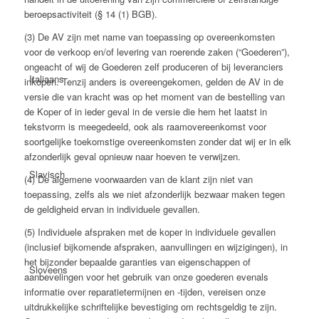
beroepsactiviteit (§ 14 (1) BGB).
(3) De AV zijn met name van toepassing op overeenkomsten
voor de verkoop en/of levering van roerende zaken (“Goederen”),
ongeacht of wij de Goederen zelf produceren of bij leveranciers
Italiaans
inkopen. Tenzij anders is overeengekomen, gelden de AV in de
versie die van kracht was op het moment van de bestelling van
de Koper of in ieder geval in de versie die hem het laatst in
tekstvorm is meegedeeld, ook als raamovereenkomst voor
soortgelijke toekomstige overeenkomsten zonder dat wij er in elk
afzonderlijk geval opnieuw naar hoeven te verwijzen.
Slavisch
(4) De algemene voorwaarden van de klant zijn niet van
toepassing, zelfs als we niet afzonderlijk bezwaar maken tegen
de geldigheid ervan in individuele gevallen.
(5) Individuele afspraken met de koper in individuele gevallen
(inclusief bijkomende afspraken, aanvullingen en wijzigingen), in
het bijzonder bepaalde garanties van eigenschappen of
Sloveens
aanbevelingen voor het gebruik van onze goederen evenals
informatie over reparatietermijnen en -tijden, vereisen onze
uitdrukkelijke schriftelijke bevestiging om rechtsgeldig te zijn.