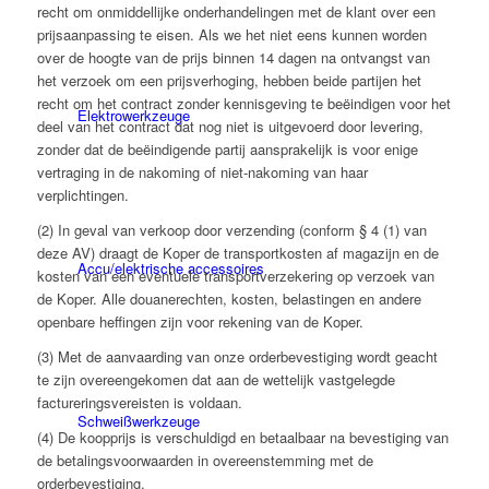
recht om onmiddellijke onderhandelingen met de klant over een
prijsaanpassing te eisen. Als we het niet eens kunnen worden
over de hoogte van de prijs binnen 14 dagen na ontvangst van
het verzoek om een prijsverhoging, hebben beide partijen het
recht om het contract zonder kennisgeving te beëindigen voor het
Elektro­werk­zeuge
deel van het contract dat nog niet is uitgevoerd door levering,
zonder dat de beëindigende partij aansprakelijk is voor enige
vertraging in de nakoming of niet-nakoming van haar
verplichtingen.
(2) In geval van verkoop door verzending (conform § 4 (1) van
deze AV) draagt de Koper de transportkosten af magazijn en de
Accu/elektrische accessoires
kosten van een eventuele transportverzekering op verzoek van
de Koper. Alle douanerechten, kosten, belastingen en andere
openbare heffingen zijn voor rekening van de Koper.
(3) Met de aanvaarding van onze orderbevestiging wordt geacht
te zijn overeengekomen dat aan de wettelijk vastgelegde
factureringsvereisten is voldaan.
Schweiß­werk­zeuge
(4) De koopprijs is verschuldigd en betaalbaar na bevestiging van
de betalingsvoorwaarden in overeenstemming met de
orderbevestiging.