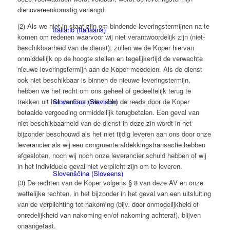
dienovereenkomstig verlengd.
(2) Als we niet in staat zijn om bindende leveringstermijnen na te
Italiano
(
Italiaans
)
komen om redenen waarvoor wij niet verantwoordelijk zijn (niet-
beschikbaarheid van de dienst), zullen we de Koper hiervan
onmiddellijk op de hoogte stellen en tegelijkertijd de verwachte
nieuwe leveringstermijn aan de Koper meedelen. Als de dienst
ook niet beschikbaar is binnen de nieuwe leveringstermijn,
hebben we het recht om ons geheel of gedeeltelijk terug te
Slovenčina
(
Slavisch
)
trekken uit het contract; we zullen de reeds door de Koper
betaalde vergoeding onmiddellijk terugbetalen. Een geval van
niet-beschikbaarheid van de dienst in deze zin wordt in het
bijzonder beschouwd als het niet tijdig leveren aan ons door onze
leverancier als wij een congruente afdekkingstransactie hebben
afgesloten, noch wij noch onze leverancier schuld hebben of wij
in het individuele geval niet verplicht zijn om te leveren.
Slovenščina
(
Sloveens
)
(3) De rechten van de Koper volgens § 8 van deze AV en onze
wettelijke rechten, in het bijzonder in het geval van een uitsluiting
van de verplichting tot nakoming (bijv. door onmogelijkheid of
onredelijkheid van nakoming en/of nakoming achteraf), blijven
onaangetast.