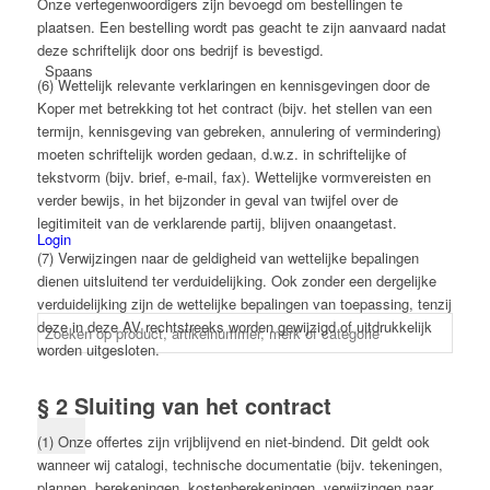
Onze vertegenwoordigers zijn bevoegd om bestellingen te
plaatsen. Een bestelling wordt pas geacht te zijn aanvaard nadat
deze schriftelijk door ons bedrijf is bevestigd.
Spaans
(6) Wettelijk relevante verklaringen en kennisgevingen door de
Koper met betrekking tot het contract (bijv. het stellen van een
termijn, kennisgeving van gebreken, annulering of vermindering)
moeten schriftelijk worden gedaan, d.w.z. in schriftelijke of
tekstvorm (bijv. brief, e-mail, fax). Wettelijke vormvereisten en
verder bewijs, in het bijzonder in geval van twijfel over de
legitimiteit van de verklarende partij, blijven onaangetast.
Login
(7) Verwijzingen naar de geldigheid van wettelijke bepalingen
dienen uitsluitend ter verduidelijking. Ook zonder een dergelijke
verduidelijking zijn de wettelijke bepalingen van toepassing, tenzij
deze in deze AV rechtstreeks worden gewijzigd of uitdrukkelijk
worden uitgesloten.
§ 2 Sluiting van het contract
(1) Onze offertes zijn vrijblijvend en niet-bindend. Dit geldt ook
wanneer wij catalogi, technische documentatie (bijv. tekeningen,
plannen, berekeningen, kostenberekeningen, verwijzingen naar