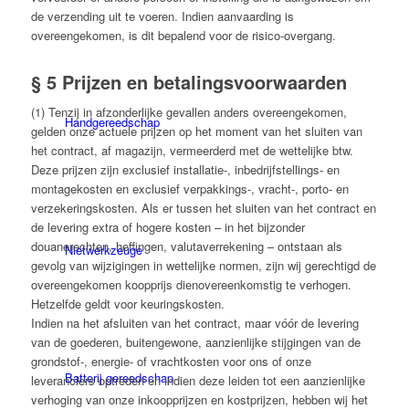
de verzending uit te voeren. Indien aanvaarding is
overeengekomen, is dit bepalend voor de risico-overgang.
§ 5 Prijzen en betalingsvoorwaarden
(1) Tenzij in afzonderlijke gevallen anders overeengekomen,
Handgereedschap
gelden onze actuele prijzen op het moment van het sluiten van
het contract, af magazijn, vermeerderd met de wettelijke btw.
Deze prijzen zijn exclusief installatie-, inbedrijfstellings- en
montagekosten en exclusief verpakkings-, vracht-, porto- en
verzekeringskosten. Als er tussen het sluiten van het contract en
de levering extra of hogere kosten – in het bijzonder
douanerechten, heffingen, valutaverrekening – ontstaan als
Niet­werk­zeuge
gevolg van wijzigingen in wettelijke normen, zijn wij gerechtigd de
overeengekomen koopprijs dienovereenkomstig te verhogen.
Hetzelfde geldt voor keuringskosten.
Indien na het afsluiten van het contract, maar vóór de levering
van de goederen, buitengewone, aanzienlijke stijgingen van de
grondstof-, energie- of vrachtkosten voor ons of onze
Batterij gereedschap
leveranciers optreden en indien deze leiden tot een aanzienlijke
verhoging van onze inkoopprijzen en kostprijzen, hebben wij het