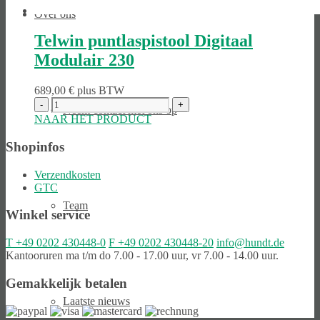
Over ons
Telwin puntlaspistool Digitaal
Modulair 230
689,00
€
plus BTW
Neem contact met ons op
NAAR HET PRODUCT
Shopinfos
Verzendkosten
GTC
Team
Winkel service
T
+49 0202 430448-0
F
+49 0202 430448-20
info@hundt.de
Kantooruren ma t/m do 7.00 - 17.00 uur, vr 7.00 - 14.00 uur.
Gemakkelijk betalen
Laatste nieuws