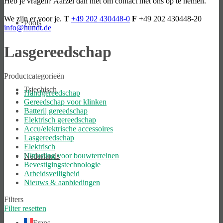
Heb je vragen? Aarzel dan niet om contact met ons op te nemen.
We zijn er voor je.
T
+49 202 430448-0
F
+49 202 430448-20
Pools
info@hundt.de
Lasgereedschap
Productcategorieën
Tsjechisch
Handgereedschap
Gereedschap voor klinken
Batterij gereedschap
Elektrisch gereedschap
Accu/elektrische accessoires
Lasgereedschap
Elektrisch
Uitrusting voor bouwterreinen
Nederlands
Bevestigingstechnologie
Arbeidsveiligheid
Nieuws & aanbiedingen
Filters
Filter resetten
Frans