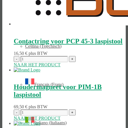
Polski
(
Pools
)
Contactring voor PCP 45-3 laspistool
Čeština
(
Tsjechisch
)
16,50
€
plus BTW
NAAR HET PRODUCT
Français
(
Frans
)
Houdermagneet voor PIM-1B
laspistool
69,50
€
plus BTW
NAAR HET PRODUCT
Italiano
(
Italiaans
)