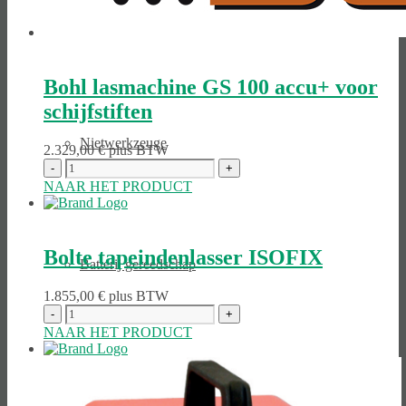
Handgereedschap
Bohl lasmachine GS 100 accu+ voor
schijfstiften
Niet­werk­zeuge
2.329,00
€
plus BTW
NAAR HET PRODUCT
Bolte tapeindenlasser ISOFIX
Batterij gereedschap
1.855,00
€
plus BTW
NAAR HET PRODUCT
Elektro­werk­zeuge