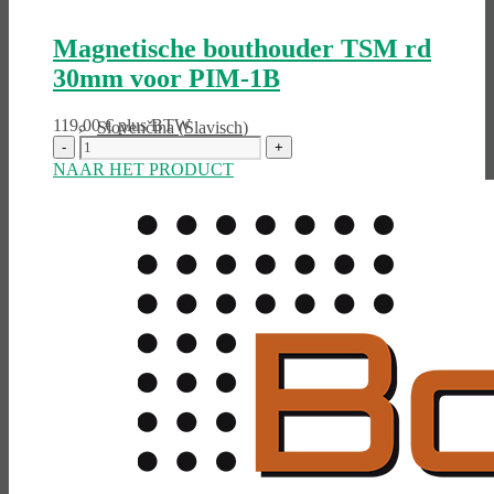
Magnetische bouthouder TSM rd
30mm voor PIM-1B
119,00
€
plus BTW
Slovenčina
(
Slavisch
)
NAAR HET PRODUCT
Slovenščina
(
Sloveens
)
Español
(
Spaans
)