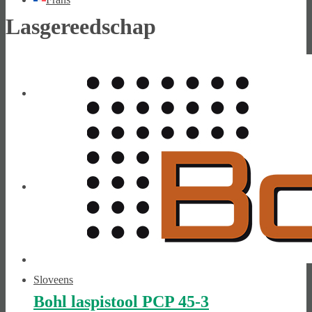
Lasgereedschap
Italiaans
Slavisch
Sloveens
Bohl laspistool PCP 45-3