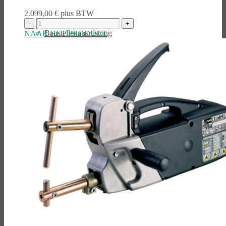
2.099,00
€
plus BTW
Bau­stellen­aus­rüstung
NAAR HET PRODUCT
Arbeits­schutz
Befesti­gungs­technik