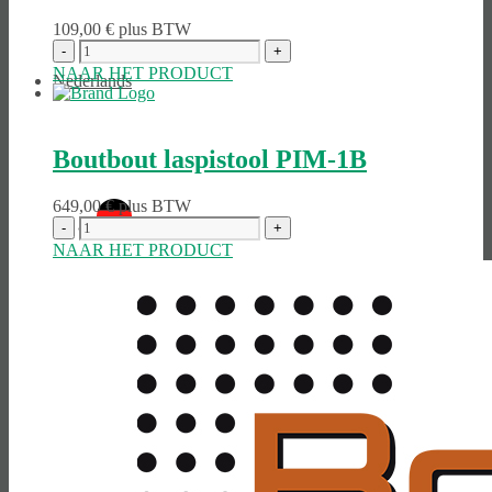
109,00
€
plus BTW
NAAR HET PRODUCT
Nederlands
Boutbout laspistool PIM-1B
649,00
€
plus BTW
Deutsch
(
Duits
)
NAAR HET PRODUCT
English
(
Engels
)