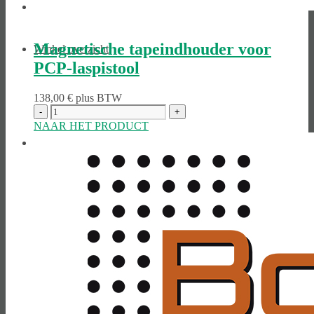
Magnetische tapeindhouder voor
Winkel overzicht
PCP-laspistool
138,00
€
plus BTW
NAAR HET PRODUCT
Producten
Winkel op