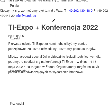
Czy masz jakieś pytania? Nie wahaj się z nami skontaktować.
Polski
Cieszymy się, że możemy być tam dla Was.
T
+49 202 430448-0
F
+49 202
430448-20
info@hundt.de
TI-Expo + Konferencja 2022
2022-05-25
Czeski
Pierwsza edycja TI-Expo za nami i chcielibyśmy bardzo
podziękować za liczne odwiedziny i rozmowy podczas targów.
Międzynarodowi specjaliści w dziedzinie izolacji technicznych dla
przemysłu spotkali się na konferencji TI-Expo + w dniach 4 i 5
maja 2022 r. na targach w Essen. Organizatorzy targów naliczyli
Holenderski
ponad 1300 odwiedzających to wydarzenie branżowe.
Francuski