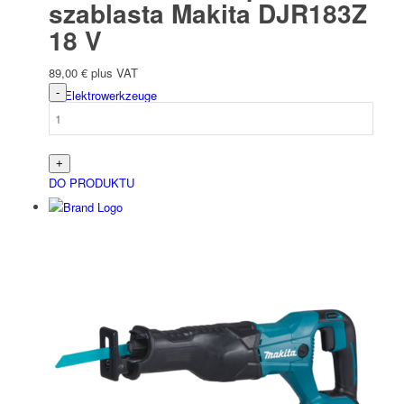
szablasta Makita DJR183Z
18 V
89,00
€
plus VAT
Elektro­werk­zeuge
DO PRODUKTU
Akcesoria akumulatorowe/elektryczne
Schweiß­werk­zeuge