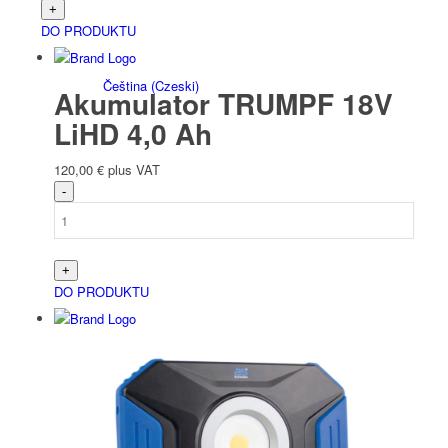
DO PRODUKTU
Čeština
(
Czeski
)
Akumulator TRUMPF 18V
LiHD 4,0 Ah
120,00
€
plus VAT
Nederlands
(
Holenderski
)
DO PRODUKTU
Français
(
Francuski
)