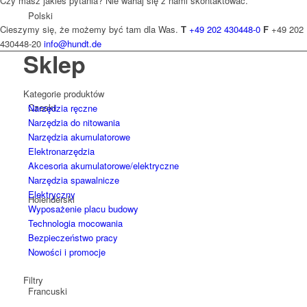
Czy masz jakieś pytania? Nie wahaj się z nami skontaktować.
Polski
Cieszymy się, że możemy być tam dla Was.
T
+49 202 430448-0
F
+49 202
430448-20
info@hundt.de
Sklep
Kategorie produktów
Czeski
Narzędzia ręczne
Narzędzia do nitowania
Narzędzia akumulatorowe
Elektronarzędzia
Akcesoria akumulatorowe/elektryczne
Narzędzia spawalnicze
Elektryczny
Holenderski
Wyposażenie placu budowy
Technologia mocowania
Bezpieczeństwo pracy
Nowości i promocje
Filtry
Francuski