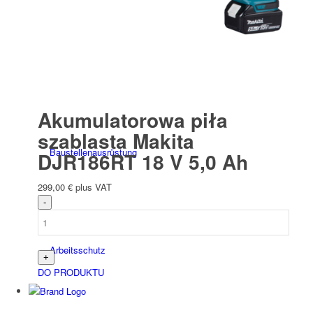
Elektryczny
Akumulatorowa piła
szablasta Makita
Bau­stellen­aus­rüstung
DJR186RT 18 V 5,0 Ah
299,00
€
plus VAT
Arbeits­schutz
DO PRODUKTU