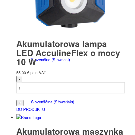
Italiano
(
Włoski
)
Akumulatorowa lampa
LED AcculineFlex o mocy
10 W
Slovenčina
(
Słowacki
)
55,00
€
plus VAT
Slovenščina
(
Słoweński
)
DO PRODUKTU
Akumulatorowa maszynka