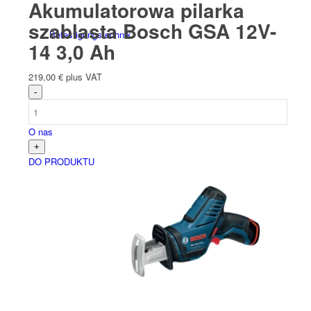
Akumulatorowa pilarka
szablasta Bosch GSA 12V-
Befesti­gungs­technik
14 3,0 Ah
219,00
€
plus VAT
O nas
DO PRODUKTU
Kontakt