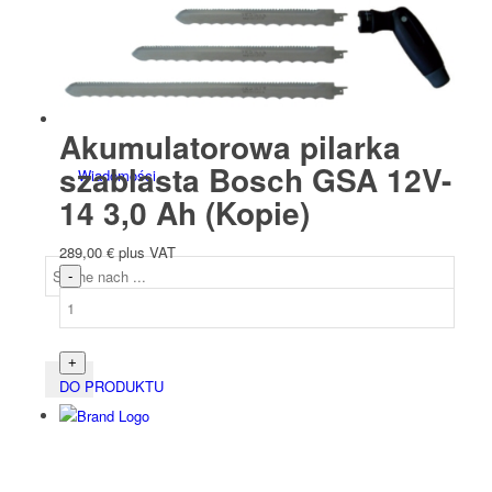
Zespół
Akumulatorowa pilarka
szablasta Bosch GSA 12V-
Wiadomości
14 3,0 Ah (Kopie)
289,00
€
plus VAT
DO PRODUKTU