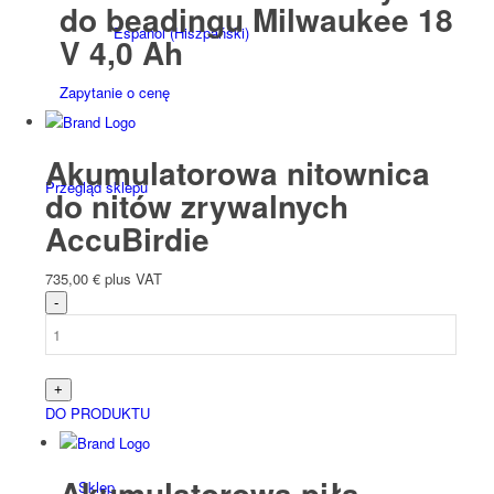
do beadingu Milwaukee 18
Español
(
Hiszpański
)
V 4,0 Ah
Zapytanie o cenę
Akumulatorowa nitownica
Przegląd sklepu
do nitów zrywalnych
AccuBirdie
735,00
€
plus VAT
Produkty
DO PRODUKTU
Akumulatorowa piła
Sklep