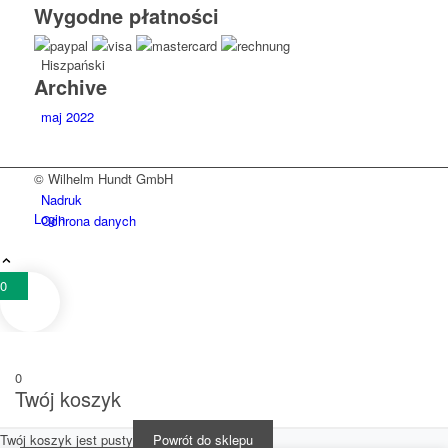
Wygodne płatności
Hiszpański
Archive
maj 2022
© Wilhelm Hundt GmbH
Nadruk
Login
Ochrona danych
0
0
Twój koszyk
Twój koszyk jest pusty
Powrót do sklepu