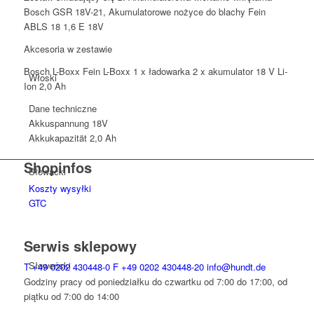
Fein
Bosch GSR 18V-21, Akumulatorowe nożyce do blachy Fein
ABLS
ABLS 18 1,6 E 18V
18
Akcesoria w zestawie
1.6
E
Bosch L-Boxx Fein L-Boxx 1 x ładowarka 2 x akumulator 18 V Li-
Włoski
Ion 2,0 Ah
Dane techniczne
Akkuspannung
18V
Akkukapazität
2,0 Ah
Shopinfos
Słowacki
Koszty wysyłki
GTC
Serwis sklepowy
Słoweński
T
+49 0202 430448-0
F
+49 0202 430448-20
info@hundt.de
Godziny pracy od poniedziałku do czwartku od 7:00 do 17:00, od
piątku od 7:00 do 14:00