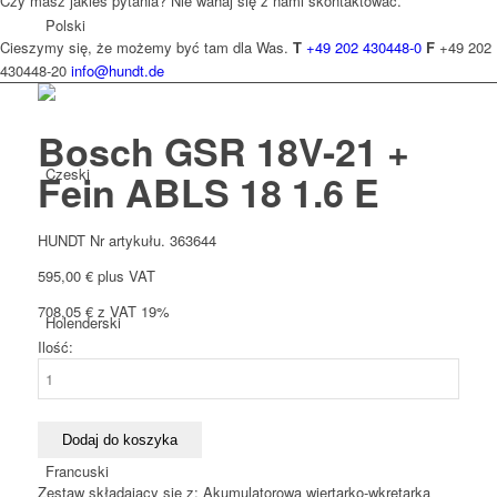
Czy masz jakieś pytania? Nie wahaj się z nami skontaktować.
Polski
Cieszymy się, że możemy być tam dla Was.
T
+49 202 430448-0
F
+49 202
430448-20
info@hundt.de
Bosch GSR 18V-21 +
Czeski
Fein ABLS 18 1.6 E
HUNDT Nr artykułu. 363644
595,00
€
plus VAT
708,05
€
z VAT 19%
Holenderski
Ilość:
ilość
Bosch
GSR
18V-
Dodaj do koszyka
21
Francuski
+
Zestaw składający się z: Akumulatorowa wiertarko-wkrętarka