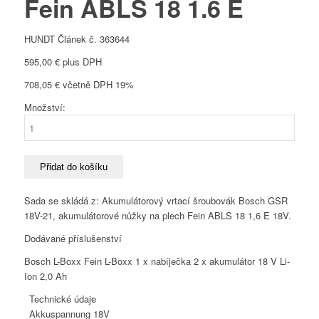
Fein ABLS 18 1.6 E
HUNDT Článek č. 363644
595,00
€
plus DPH
708,05
€
včetně DPH 19%
Množství:
Bosch
GSR
18V-
21
Přidat do košíku
+
Fein
Sada se skládá z: Akumulátorový vrtací šroubovák Bosch GSR
ABLS
18V-21, akumulátorové nůžky na plech Fein ABLS 18 1,6 E 18V.
18
Dodávané příslušenství
1.6
E
Bosch L-Boxx Fein L-Boxx 1 x nabíječka 2 x akumulátor 18 V Li-
množství
Ion 2,0 Ah
Technické údaje
Akkuspannung
18V