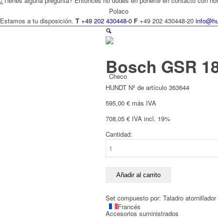
¿Tienes alguna pregunta? Entonces no dudes en ponerte en contacto con no
Polaco
Estamos a tu disposición.
T
+49 202 430448-0
F
+49 202 430448-20
info@hu
Bosch GSR 18V
Checo
HUNDT Nº de artículo 363644
595,00
€
más IVA
708,05
€
IVA incl. 19%
Cantidad:
Holandés
Bosch
GSR
18V-
21
Añadir al carrito
+
Fein
Set compuesto por: Taladro atornillado
ABLS
Francés
Accesorios suministrados
18