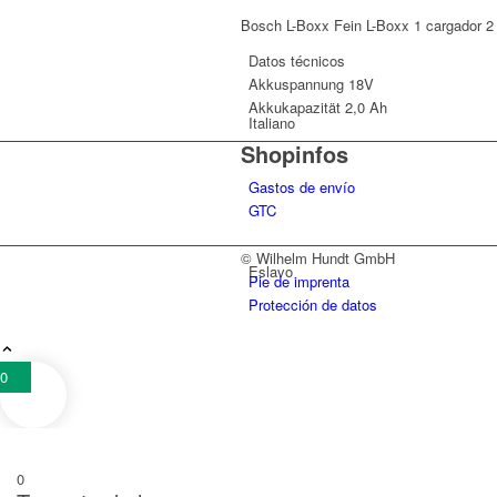
1,6
Bosch L-Boxx Fein L-Boxx 1 cargador 2 
E
Datos técnicos
cantidad
Akkuspannung
18V
Akkukapazität
2,0 Ah
Italiano
Shopinfos
Gastos de envío
GTC
© Wilhelm Hundt GmbH
Eslavo
Pie de imprenta
Protección de datos
0
Esloveno
0