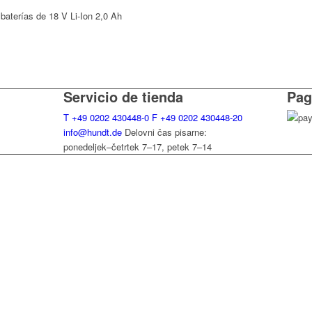
baterías de 18 V Li-Ion 2,0 Ah
Servicio de tienda
Pag
T
+49 0202 430448-0
F
+49 0202 430448-20
info@hundt.de
Delovni čas pisarne:
ponedeljek–četrtek 7–17, petek 7–14