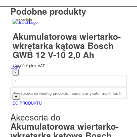
Podobne produkty
Hiszpański
Akumulatorowa wiertarko-
wkrętarka kątowa Bosch
GWB 12 V-10 2,0 Ah
194,00
€
plus VAT
Login
DO PRODUKTU
Akcesoria do
Akumulatorowa wiertarko-
wkrętarka kątowa Bosch