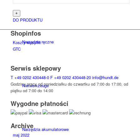
DO PRODUKTU
Shopinfos
Narzędzia ręczne
Koszty wysyłki
GTC
Serwis sklepowy
T
+49 0202 430448-0
F
+49 0202 430448-20
info@hundt.de
Godziny pracy od poniedziałku do czwartku od 7:00 do 17:00, od
Niet­werk­zeuge
piątku od 7:00 do 14:00
Wygodne płatności
Archive
Narzędzia akumulatorowe
maj 2022