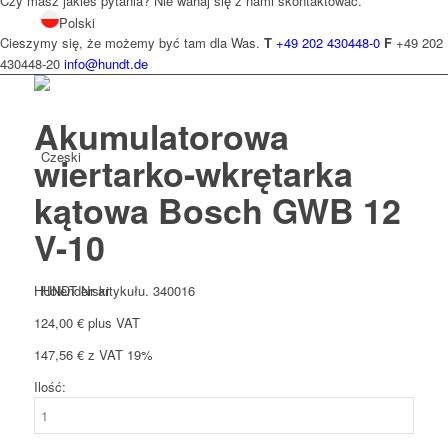
Czy masz jakieś pytania? Nie wahaj się z nami skontaktować.
Polski
Cieszymy się, że możemy być tam dla Was.
T
+49 202 430448-0
F
+49 202
430448-20
info@hundt.de
Akumulatorowa
Czeski
wiertarko-wkrętarka
kątowa Bosch GWB 12
V-10
Holenderski
HUNDT Nr artykułu. 340016
124,00
€
plus VAT
147,56
€
z VAT 19%
Ilość:
ilość
Francuski
Akumulatorowa