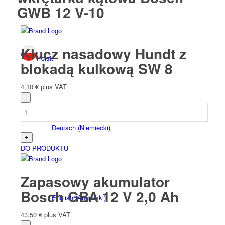
GWB 12 V-10
Klucz nasadowy Hundt z
Polski
blokadą kulkową SW 8
4,10
€
plus VAT
Deutsch
(
Niemiecki
)
DO PRODUKTU
Zapasowy akumulator
Bosch GBA 12 V 2,0 Ah
English
(
Angielski
)
43,50
€
plus VAT