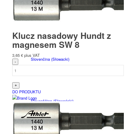
Italiano
(
Włoski
)
Klucz nasadowy Hundt z
magnesem SW 8
3,65
€
plus VAT
Slovenčina
(
Słowacki
)
DO PRODUKTU
Slovenščina
(
Słoweński
)