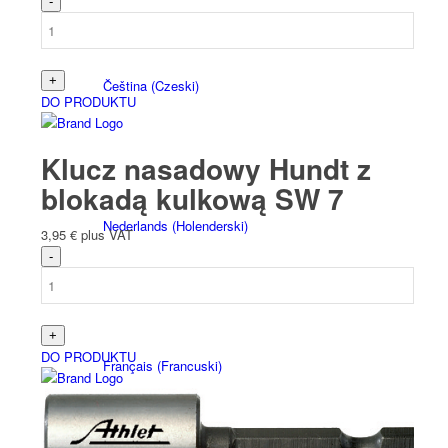
Čeština
(
Czeski
)
DO PRODUKTU
Klucz nasadowy Hundt z
blokadą kulkową SW 7
Nederlands
(
Holenderski
)
3,95
€
plus VAT
DO PRODUKTU
Français
(
Francuski
)