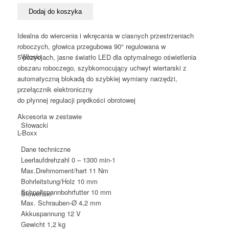
wiertarko-
wkrętarka
Dodaj do koszyka
kątowa
Bosch
Idealna do wiercenia i wkręcania w ciasnych przestrzeniach
GWB
roboczych, głowica przegubowa 90° regulowana w
12
Włoski
5 pozycjach, jasne światło LED dla optymalnego oświetlenia
V-
obszaru roboczego, szybkomocujący uchwyt wiertarski z
10
automatyczną blokadą do szybkiej wymiany narzędzi,
przełącznik elektroniczny
do płynnej regulacji prędkości obrotowej
Akcesoria w zestawie
Słowacki
L-Boxx
Dane techniczne
Leerlaufdrehzahl
0 – 1300 min-1
Max.Drehmoment/hart
11 Nm
Bohrleitstung/Holz
10 mm
Schnellspannbohrfutter
10 mm
Słoweński
Max. Schrauben-Ø
4,2 mm
Akkuspannung
12 V
Gewicht
1,2 kg