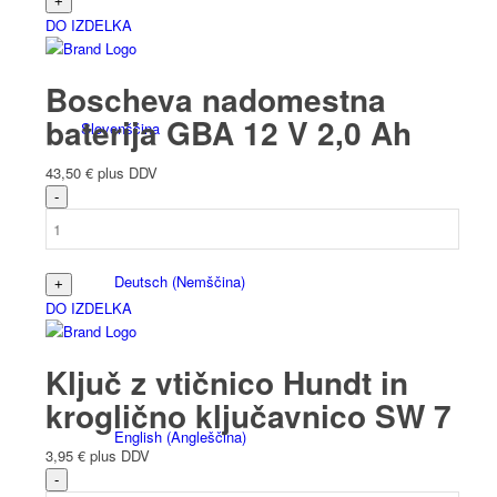
DO IZDELKA
Boscheva nadomestna
baterija GBA 12 V 2,0 Ah
Slovenščina
43,50
€
plus DDV
Deutsch
(
Nemščina
)
DO IZDELKA
Ključ z vtičnico Hundt in
kroglično ključavnico SW 7
English
(
Angleščina
)
3,95
€
plus DDV