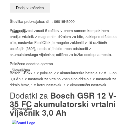
12
V-
Dodaj v košarico
35
FC
Številka proizvajalca: št. : 06019H3000
akumulatorski
Prilagodljivost zaradi 5 rešitev v enem samem kompaktnem
Italijanski
vrtalni
orodju: vrtalnik z magnetnim držalom za bite, zaklepno držalo za
vijačnik
bite, nastavke FlexiClick je mogoče zakleniti v 16 različnih
3,0
položajih (360°), ne da bi jih bilo treba odstraniti z
Ah
akumulatorskega vijačnika; odlično za težko dostopna mesta.
količina
Priložena dodatna oprema
Slovaščina
Bosch L-Boxx 1 x polnilec 2 x akumulatorska baterija 12 V Li-Ion
3,0 Ah 1 x nastavek za vrtalno vpenjalno držalo 1 x nastavek za
držalo bitov, 1 x kotni nastavek, 1 x ekscentrični nastavek
Dodatki za
Bosch GSR 12 V-
35 FC akumulatorski vrtalni
Slovenščina
vijačnik 3,0 Ah