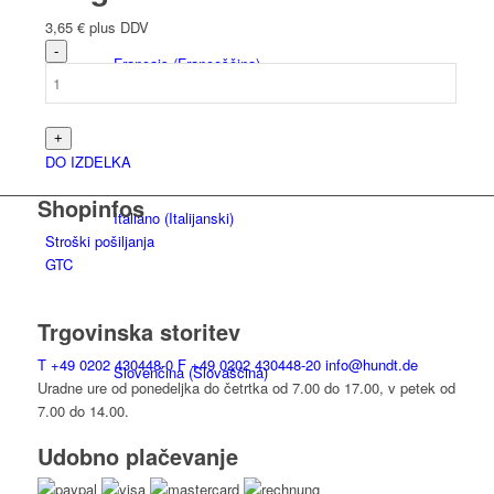
3,65
€
plus DDV
Français
(
Francoščina
)
DO IZDELKA
Shopinfos
Italiano
(
Italijanski
)
Stroški pošiljanja
GTC
Trgovinska storitev
T
+49 0202 430448-0
F
+49 0202 430448-20
info@hundt.de
Slovenčina
(
Slovaščina
)
Uradne ure od ponedeljka do četrtka od 7.00 do 17.00, v petek od
7.00 do 14.00.
Udobno plačevanje