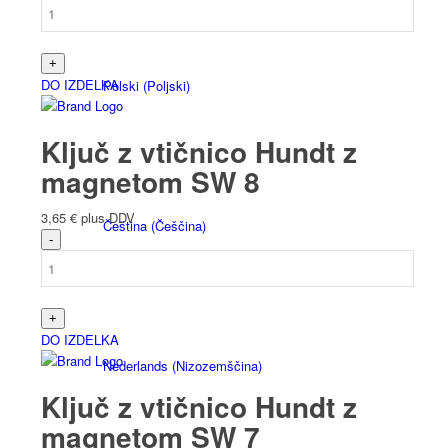
DO IZDELKA
Polski
(
Poljski
)
Ključ z vtičnico Hundt z
magnetom SW 8
3,65
€
plus DDV
Čeština
(
Češčina
)
DO IZDELKA
Nederlands
(
Nizozemščina
)
Ključ z vtičnico Hundt z
magnetom SW 7