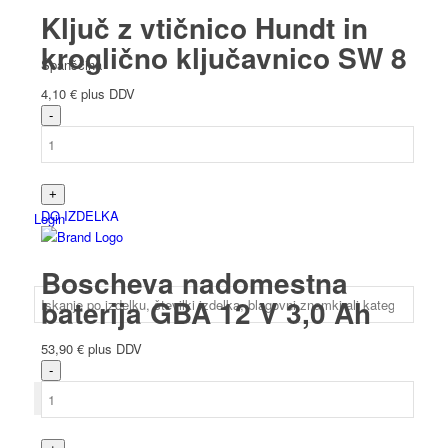
Ključ z vtičnico Hundt in
kroglično ključavnico SW 8
Španščina
4,10
€
plus DDV
DO IZDELKA
Login
Boscheva nadomestna
baterija GBA 12 V 3,0 Ah
53,90
€
plus DDV