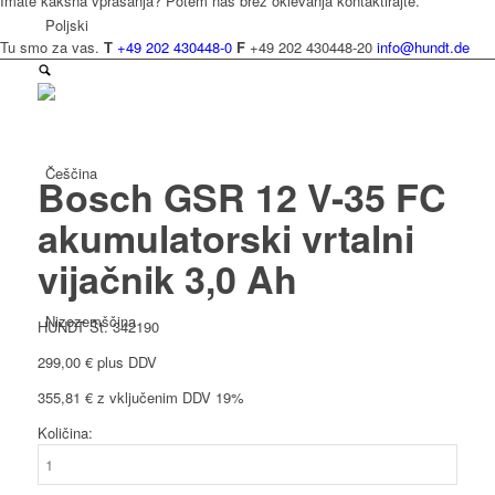
Imate kakšna vprašanja? Potem nas brez oklevanja kontaktirajte.
Poljski
Tu smo za vas.
T
+49 202 430448-0
F
+49 202 430448-20
info@hundt.de
Češčina
Bosch GSR 12 V-35 FC
akumulatorski vrtalni
vijačnik 3,0 Ah
Nizozemščina
HUNDT Št. 342190
299,00
€
plus DDV
355,81
€
z vključenim DDV 19%
Količina:
Bosch
Francoščina
GSR