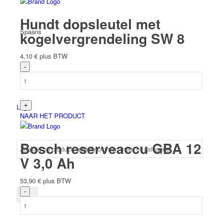
Hundt dopsleutel met
Spaans
kogelvergrendeling SW 8
4,10
€
plus BTW
Login
NAAR HET PRODUCT
Bosch reserveaccu GBA 12
V 3,0 Ah
53,90
€
plus BTW