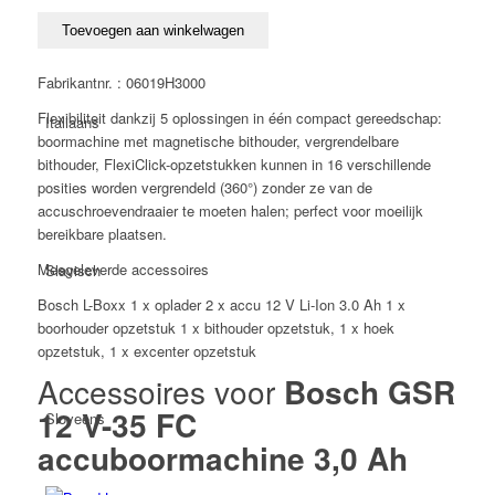
12
V-
Toevoegen aan winkelwagen
35
FC
Fabrikantnr. : 06019H3000
accuboormachine
Flexibiliteit dankzij 5 oplossingen in één compact gereedschap:
Italiaans
3,0
boormachine met magnetische bithouder, vergrendelbare
Ah
bithouder, FlexiClick-opzetstukken kunnen in 16 verschillende
aantal
posities worden vergrendeld (360°) zonder ze van de
accuschroevendraaier te moeten halen; perfect voor moeilijk
bereikbare plaatsen.
Meegeleverde accessoires
Slavisch
Bosch L-Boxx 1 x oplader 2 x accu 12 V Li-Ion 3.0 Ah 1 x
boorhouder opzetstuk 1 x bithouder opzetstuk, 1 x hoek
opzetstuk, 1 x excenter opzetstuk
Accessoires voor
Bosch GSR
12 V-35 FC
Sloveens
accuboormachine 3,0 Ah