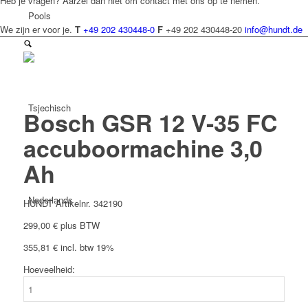
Heb je vragen? Aarzel dan niet om contact met ons op te nemen.
Pools
We zijn er voor je.
T
+49 202 430448-0
F
+49 202 430448-20
info@hundt.de
Tsjechisch
Bosch GSR 12 V-35 FC
accuboormachine 3,0
Ah
Nederlands
HUNDT Artikelnr. 342190
299,00
€
plus BTW
355,81
€
incl. btw 19%
Hoeveelheid:
Bosch
Frans
GSR