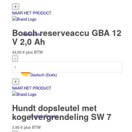
NAAR HET PRODUCT
Bosch reserveaccu GBA 12
Nederlands
V 2,0 Ah
43,50
€
plus BTW
Deutsch
(
Duits
)
NAAR HET PRODUCT
Hundt dopsleutel met
kogelvergrendeling SW 7
English
(
Engels
)
3,95
€
plus BTW