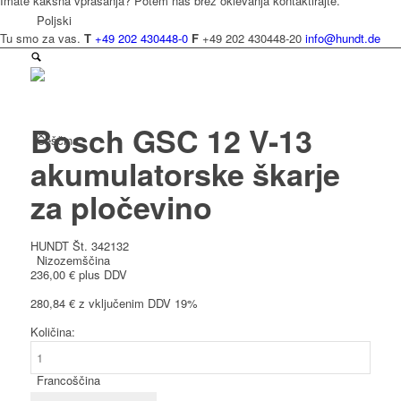
Imate kakšna vprašanja? Potem nas brez oklevanja kontaktirajte.
Poljski
Tu smo za vas.
T
+49 202 430448-0
F
+49 202 430448-20
info@hundt.de
Bosch GSC 12 V-13
Češčina
akumulatorske škarje
za pločevino
HUNDT Št. 342132
Nizozemščina
236,00
€
plus DDV
280,84
€
z vključenim DDV 19%
Količina:
Bosch
GSC
Francoščina
12