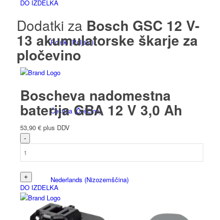
DO IZDELKA
Dodatki za
Bosch GSC 12 V-
13 akumulatorske škarje za
Polski
(
Poljski
)
pločevino
Boscheva nadomestna
baterija GBA 12 V 3,0 Ah
Čeština
(
Češčina
)
53,90
€
plus DDV
Nederlands
(
Nizozemščina
)
DO IZDELKA