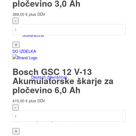
pločevino 3,0 Ah
369,00
€
plus DDV
Slovenščina
DO IZDELKA
Bosch GSC 12 V-13
Deutsch
(
Nemščina
)
Akumulatorske škarje za
pločevino 6,0 Ah
415,00
€
plus DDV
English
(
Angleščina
)