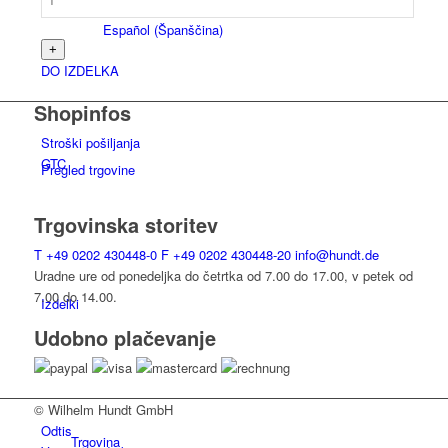
Español
(
Španščina
)
DO IZDELKA
Shopinfos
Stroški pošiljanja
GTC
Pregled trgovine
Trgovinska storitev
T
+49 0202 430448-0
F
+49 0202 430448-20
info@hundt.de
Uradne ure od ponedeljka do četrtka od 7.00 do 17.00, v petek od
7.00 do 14.00.
Izdelki
Udobno plačevanje
© Wilhelm Hundt GmbH
Odtis
Trgovina