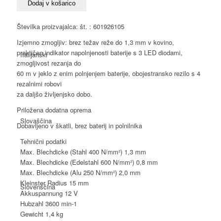
V-
Dodaj v košarico
13
akumulatorske
Številka proizvajalca: št. : 601926105
škarje
Izjemno zmogljiv: brez težav reže do 1,3 mm v kovino,
za
praktičen indikator napolnjenosti baterije s 3 LED diodami,
Italijanski
pločevino
zmogljivost rezanja do
količina
60 m v jeklo z enim polnjenjem baterije, obojestransko rezilo s 4
rezalnimi robovi
za daljšo življenjsko dobo.
Priložena dodatna oprema
Slovaščina
Dobavljeno v škatli, brez baterij in polnilnika
Tehnični podatki
Max. Blechdicke (Stahl 400 N/mm²)
1,3 mm
Max. Blechdicke (Edelstahl 600 N/mm²)
0,8 mm
Max. Blechdicke (Alu 250 N/mm²)
2,0 mm
Kleinster Radius
15 mm
Slovenščina
Akkuspannung
12 V
Hubzahl
3600 min-1
Gewicht
1,4 kg