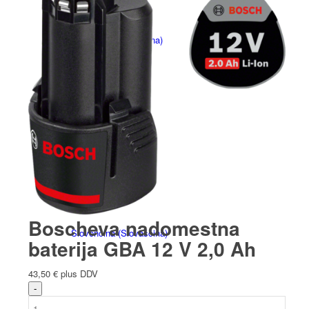
Français
(
Francoščina
)
Italiano
(
Italijanski
)
Boscheva nadomestna
Slovenčina
(
Slovaščina
)
baterija GBA 12 V 2,0 Ah
43,50
€
plus DDV